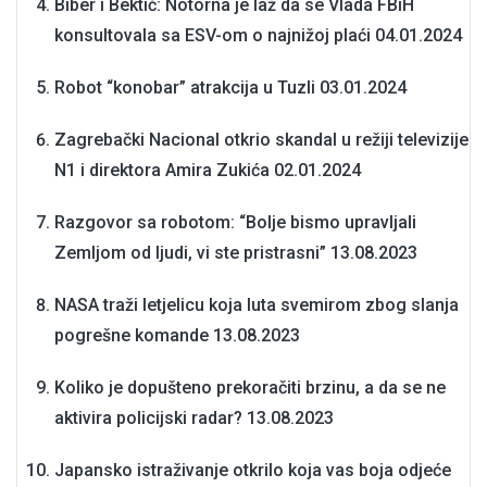
Biber i Bektić: Notorna je laž da se Vlada FBiH
konsultovala sa ESV-om o najnižoj plaći
04.01.2024
Robot “konobar” atrakcija u Tuzli
03.01.2024
Zagrebački Nacional otkrio skandal u režiji televizije
N1 i direktora Amira Zukića
02.01.2024
Razgovor sa robotom: “Bolje bismo upravljali
Zemljom od ljudi, vi ste pristrasni”
13.08.2023
NASA traži letjelicu koja luta svemirom zbog slanja
pogrešne komande
13.08.2023
Koliko je dopušteno prekoračiti brzinu, a da se ne
aktivira policijski radar?
13.08.2023
Japansko istraživanje otkrilo koja vas boja odjeće