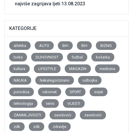
najviše zagrijava ljeti
13.08.2023
KATEGORIJE
atletika
AUTO
BiH
BiH
BIZNIS
boks
DUHOVNOST
fudbal
košarka
kultura
LIFESTYLE
MAGAZIN
medicina
NAUKA
Nekategorizirano
odbojka
porodica
rukomet
SPORT
svijet
tehnologija
tenis
VIJESTI
ZANIMLJIVOSTI
zavidovići
zavidovići
zdk
zdk
zdravlje