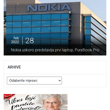
28
feb
2022
Potpisan Ugovor za izgradnju dionice Nemila –
Vranduk vrijedan 64 miliona maraka
ARHIVE
Arhive