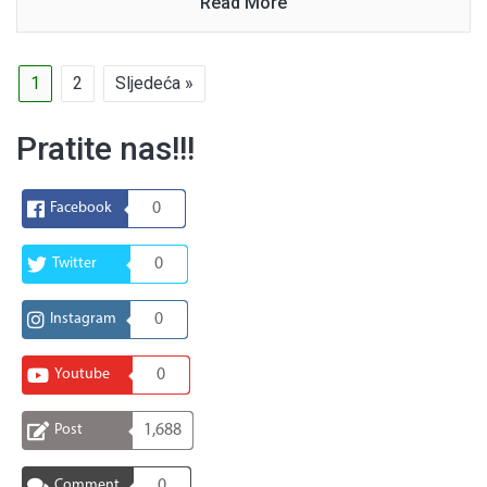
Read More
1
2
Sljedeća »
Pratite nas!!!
Facebook
0
Twitter
0
Instagram
0
Youtube
0
Post
1,688
Comment
0