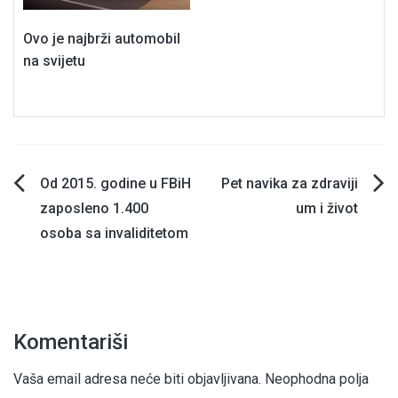
Ovo je najbrži automobil
na svijetu
Navigacija
Od 2015. godine u FBiH
Pet navika za zdraviji
zaposleno 1.400
um i život
članaka
osoba sa invaliditetom
Komentariši
Vaša email adresa neće biti objavljivana.
Neophodna polja