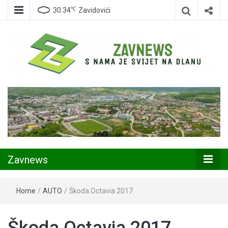
℃
30.34
Zavidovići
Zavidovići
Zavnews
Zavnews
Home
/
AUTO
/
Škoda Octavia 2017.