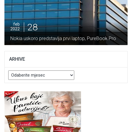
28
feb
2022
Nokia uskoro predstavlja prvi laptop, PureBook Pro
ARHIVE
Arhive