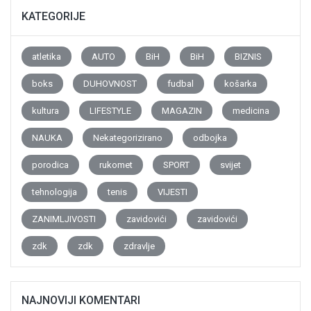
KATEGORIJE
atletika
AUTO
BiH
BiH
BIZNIS
boks
DUHOVNOST
fudbal
košarka
kultura
LIFESTYLE
MAGAZIN
medicina
NAUKA
Nekategorizirano
odbojka
porodica
rukomet
SPORT
svijet
tehnologija
tenis
VIJESTI
ZANIMLJIVOSTI
zavidovići
zavidovići
zdk
zdk
zdravlje
NAJNOVIJI KOMENTARI