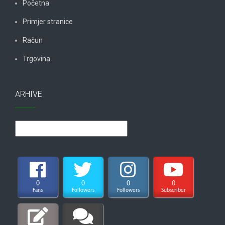
Početna
Primjer stranice
Račun
Trgovina
ARHIVE
Arhive
0
0
0
0
Fans
Followers
Followers
Subscriber