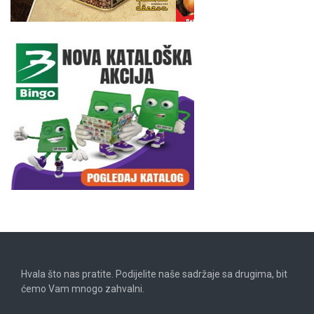
Hvala što nas pratite. Podijelite naše sadržaje sa drugima, bit
ćemo Vam mnogo zahvalni.