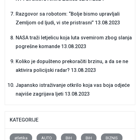
Razgovor sa robotom: “Bolje bismo upravljali
Zemljom od ljudi, vi ste pristrasni”
13.08.2023
NASA traži letjelicu koja luta svemirom zbog slanja
pogrešne komande
13.08.2023
Koliko je dopušteno prekoračiti brzinu, a da se ne
aktivira policijski radar?
13.08.2023
Japansko istraživanje otkrilo koja vas boja odjeće
najviše zagrijava ljeti
13.08.2023
KATEGORIJE
atletika
AUTO
BiH
BiH
BIZNIS