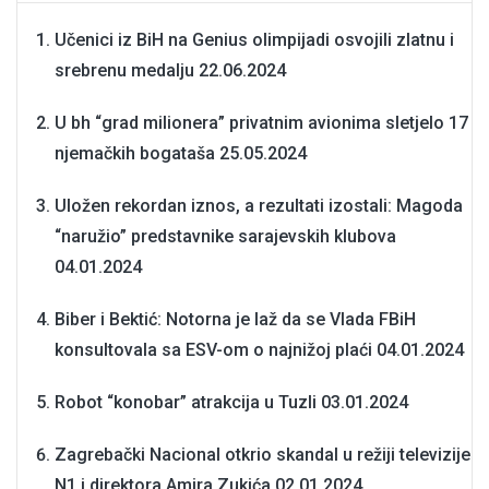
Učenici iz BiH na Genius olimpijadi osvojili zlatnu i
srebrenu medalju
22.06.2024
U bh “grad milionera” privatnim avionima sletjelo 17
njemačkih bogataša
25.05.2024
Uložen rekordan iznos, a rezultati izostali: Magoda
“naružio” predstavnike sarajevskih klubova
04.01.2024
Biber i Bektić: Notorna je laž da se Vlada FBiH
konsultovala sa ESV-om o najnižoj plaći
04.01.2024
Robot “konobar” atrakcija u Tuzli
03.01.2024
Zagrebački Nacional otkrio skandal u režiji televizije
N1 i direktora Amira Zukića
02.01.2024