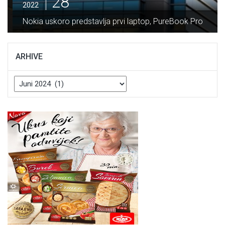
28
2022
Nokia uskoro predstavlja prvi laptop, PureBook Pro
ARHIVE
Arhive