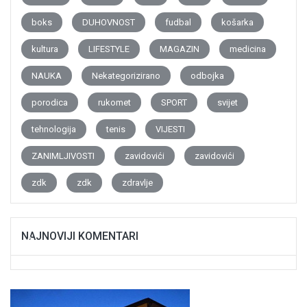
boks
DUHOVNOST
fudbal
košarka
kultura
LIFESTYLE
MAGAZIN
medicina
NAUKA
Nekategorizirano
odbojka
porodica
rukomet
SPORT
svijet
tehnologija
tenis
VIJESTI
ZANIMLJIVOSTI
zavidovići
zavidovići
zdk
zdk
zdravlje
NAJNOVIJI KOMENTARI