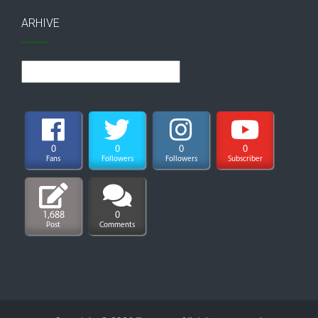
ARHIVE
Arhive
0
0
0
0
Fans
Followers
Followers
Subscriber
1,688
0
Post
Comments