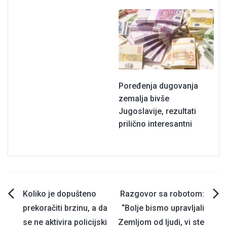
Poređenja dugovanja
zemalja bivše
Jugoslavije, rezultati
prilično interesantni
Navigacija
Koliko je dopušteno
Razgovor sa robotom:
prekoračiti brzinu, a da
“Bolje bismo upravljali
članaka
se ne aktivira policijski
Zemljom od ljudi, vi ste