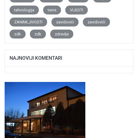
tehnologija
tenis
VIJESTI
ZANIMLJIVOSTI
zavidovići
zavidovići
zdk
zdk
zdravlje
NAJNOVIJI KOMENTARI