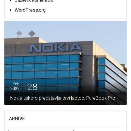
Sažetak komentara
WordPress.org
28
feb
2022
Nokia uskoro predstavlja prvi laptop, PureBook Pro
ARHIVE
Arhive