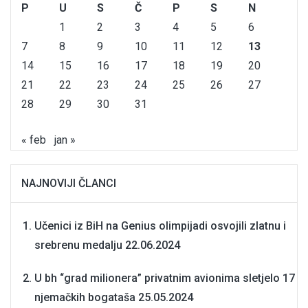
P
U
S
Č
P
S
N
1
2
3
4
5
6
7
8
9
10
11
12
13
14
15
16
17
18
19
20
21
22
23
24
25
26
27
28
29
30
31
« feb
jan »
NAJNOVIJI ČLANCI
Učenici iz BiH na Genius olimpijadi osvojili zlatnu i
srebrenu medalju
22.06.2024
U bh “grad milionera” privatnim avionima sletjelo 17
njemačkih bogataša
25.05.2024