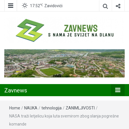
℃
17.52
Zavidovići
Zavidovići
Zavnews
Zavnews
Home
/
NAUKA
/
tehnologija
/
ZANIMLJIVOSTI
/
NASA traži letjelicu koja luta svemirom zbog slanja pogrešne
komande