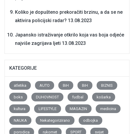
Koliko je dopušteno prekoračiti brzinu, a da se ne
aktivira policijski radar?
13.08.2023
Japansko istraživanje otkrilo koja vas boja odjeće
najviše zagrijava ljeti
13.08.2023
KATEGORIJE
atletika
AUTO
BiH
BiH
BIZNIS
boks
DUHOVNOST
fudbal
košarka
kultura
LIFESTYLE
MAGAZIN
medicina
NAUKA
Nekategorizirano
odbojka
porodica
rukomet
SPORT
svijet