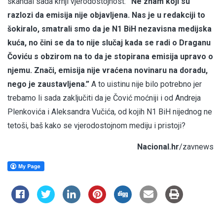
skandal sada krnji vjerodostojnost:
“Ne znam koji su
razlozi da emisija nije objavljena. Nas je u redakciji to
šokiralo, smatrali smo da je N1 BiH nezavisna medijska
kuća, no čini se da to nije slučaj kada se radi o Draganu
Čoviću s obzirom na to da je stopirana emisija upravo o
njemu. Znači, emisija nije vraćena novinaru na doradu,
nego je zaustavljena.”
A to uistinu nije bilo potrebno jer
trebamo li sada zaključiti da je Čović moćniji i od Andreja
Plenkovića i Aleksandra Vučića, od kojih N1 BiH nijednog ne
tetoši, baš kako se vjerodostojnom mediju i pristoji?
Nacional.hr
/zavnews