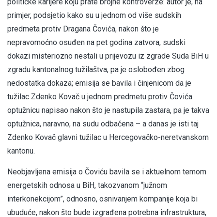
političke karijere koju prate brojne kontroverze: autor je, na
primjer, podsjetio kako su u jednom od više sudskih
predmeta protiv Dragana Čovića, nakon što je
nepravomoćno osuđen na pet godina zatvora, sudski
dokazi misteriozno nestali u prijevozu iz zgrade Suda BiH u
zgradu kantonalnog tužilaštva, pa je oslobođen zbog
nedostatka dokaza; emisija se bavila i činjenicom da je
tužilac Zdenko Kovač u jednom predmetu protiv Čovića
optužnicu napisao nakon što je nastupila zastara, pa je takva
optužnica, naravno, na sudu odbačena – a danas je isti taj
Zdenko Kovač glavni tužilac u Hercegovačko-neretvanskom
kantonu.
Neobjavljena emisija o Čoviću bavila se i aktuelnom temom
energetskih odnosa u BiH, takozvanom “južnom
interkonekcijom”, odnosno, osnivanjem kompanije koja bi
ubuduće, nakon što bude izgrađena potrebna infrastruktura,