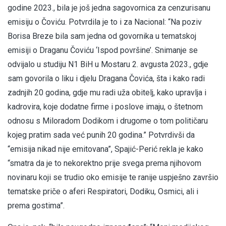
godine 2023., bila je još jedna sagovornica za cenzurisanu
emisiju o Čoviću. Potvrdila je to i za Nacional: “Na poziv
Borisa Breze bila sam jedna od govornika u tematskoj
emisiji o Draganu Čoviću ‘Ispod površine’. Snimanje se
odvijalo u studiju N1 BiH u Mostaru 2. avgusta 2023., gdje
sam govorila o liku i djelu Dragana Čovića, šta i kako radi
zadnjih 20 godina, gdje mu radi uža obitelj, kako upravlja i
kadrovira, koje dodatne firme i poslove imaju, o štetnom
odnosu s Miloradom Dodikom i drugome o tom političaru
kojeg pratim sada već punih 20 godina.” Potvrdivši da
“emisija nikad nije emitovana”, Spajić-Perić rekla je kako
“smatra da je to nekorektno prije svega prema njihovom
novinaru koji se trudio oko emisije te ranije uspješno završio
tematske priče o aferi Respiratori, Dodiku, Osmici, ali i
prema gostima”.