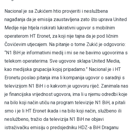
Nacional je sa Zukićem htio provjeriti i neslužbena
nagađanja da je emisija zaustavljena zato što uprava United
Medije nije htjela riskirati lukrativni ugovor s mobilnim
operaterom HT Eronet, za koji nije tajna da je pod ličnim
Čovićevim utjecajem. Na pitanje o tome Zukić je odgovorio:
“N1 BiH je informativni medij i mi se ne bavimo ugovorima s
telekom operaterima. Sve ugovore sklapa United Media,
kao medijska grupacija kojoj pripadamo.” Nacional je i HT
Eronetu poslao pitanja ima li kompanija ugovor o saradnji s
televizijom N1 BiH i o kakvom je ugovoru riječ. Zanimala nas
je financijska vrijednost ugovora, ima li u njemu odredbi koje
na bilo koji način utiču na program televizije N1 BiH, a pitali
smo i je li HT Eronet ikada i na bilo koji način, službeno ili
neslužbeno, tražio da televizija N1 BiH ne objavi
istraživačku emisiju o predsjedniku HDZ-a BiH Draganu