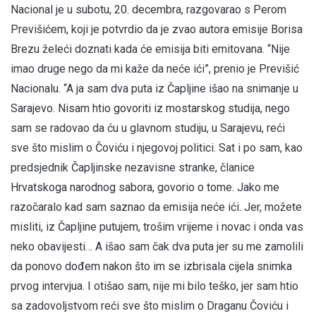
Nacional je u subotu, 20. decembra, razgovarao s Perom
Previšićem, koji je potvrdio da je zvao autora emisije Borisa
Brezu želeći doznati kada će emisija biti emitovana. “Nije
imao druge nego da mi kaže da neće ići”, prenio je Previšić
Nacionalu. “A ja sam dva puta iz Čapljine išao na snimanje u
Sarajevo. Nisam htio govoriti iz mostarskog studija, nego
sam se radovao da ću u glavnom studiju, u Sarajevu, reći
sve što mislim o Čoviću i njegovoj politici. Sat i po sam, kao
predsjednik Čapljinske nezavisne stranke, članice
Hrvatskoga narodnog sabora, govorio o tome. Jako me
razočaralo kad sam saznao da emisija neće ići. Jer, možete
misliti, iz Čapljine putujem, trošim vrijeme i novac i onda vas
neko obavijesti… A išao sam čak dva puta jer su me zamolili
da ponovo dođem nakon što im se izbrisala cijela snimka
prvog intervjua. I otišao sam, nije mi bilo teško, jer sam htio
sa zadovoljstvom reći sve što mislim o Draganu Čoviću i