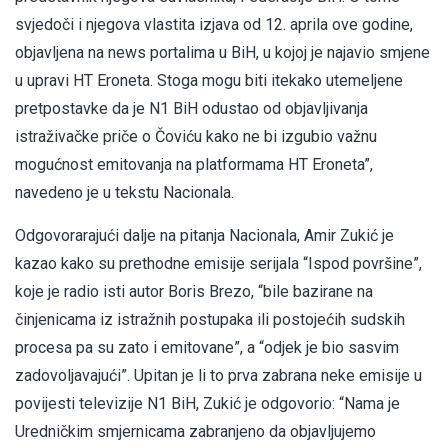
svjedoči i njegova vlastita izjava od 12. aprila ove godine,
objavljena na news portalima u BiH, u kojoj je najavio smjene
u upravi HT Eroneta. Stoga mogu biti itekako utemeljene
pretpostavke da je N1 BiH odustao od objavljivanja
istraživačke priče o Čoviću kako ne bi izgubio važnu
mogućnost emitovanja na platformama HT Eroneta”,
navedeno je u tekstu Nacionala.
Odgovorarajući dalje na pitanja Nacionala, Amir Zukić je
kazao kako su prethodne emisije serijala “Ispod površine”,
koje je radio isti autor Boris Brezo, “bile bazirane na
činjenicama iz istražnih postupaka ili postojećih sudskih
procesa pa su zato i emitovane”, a “odjek je bio sasvim
zadovoljavajući”. Upitan je li to prva zabrana neke emisije u
povijesti televizije N1 BiH, Zukić je odgovorio: “Nama je
Uredničkim smjernicama zabranjeno da objavljujemo