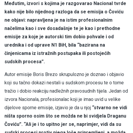
Međutim, izvori s kojima je razgovarao Nacional tvrde
kako nije bilo nijednog razloga da se emisija o Čoviću
ne objavi: napravljena je na istim profesionalnim
načelima kao i sve dosadašnje te je kao i prethodne
emisije za koje je autorski tim dobio pohvale i od
urednika i od uprave N1 BiH, bila “bazirana na
činjenicama iz istražnih postupaka ili postojećih
sudskih procesa”.
Autor emisije Boris Brezo skrupulozno je doznao i objavio
koji su tačno dokazi nestali u sudskom procesu te o tome
tražio i dobio reakciju nadležnih pravosudnih tijela. Jedan od
izvora Nacionala, profesionalac koji je imao uvid u velike
dijelove sporne emisije, izjavio je da u njoj
“stvarno ne vidi
ništa sporno osim što se možda ne bi svidjela Draganu
Čoviću”. “Ali je i to upitno jer se, naprimjer, vidi da su
sudski procesi protiv njega loše pripremljeni, a možda