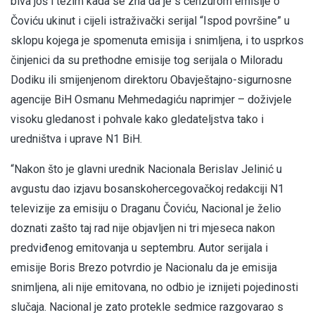
biva još i težim kada se zna da je s cenzurom emisije o
Čoviću ukinut i cijeli istraživački serijal “Ispod površine” u
sklopu kojega je spomenuta emisija i snimljena, i to usprkos
činjenici da su prethodne emisije tog serijala o Miloradu
Dodiku ili smijenjenom direktoru Obavještajno-sigurnosne
agencije BiH Osmanu Mehmedagiću naprimjer – doživjele
visoku gledanost i pohvale kako gledateljstva tako i
uredništva i uprave N1 BiH.
“Nakon što je glavni urednik Nacionala Berislav Jelinić u
avgustu dao izjavu bosanskohercegovačkoj redakciji N1
televizije za emisiju o Draganu Čoviću, Nacional je želio
doznati zašto taj rad nije objavljen ni tri mjeseca nakon
predviđenog emitovanja u septembru. Autor serijala i
emisije Boris Brezo potvrdio je Nacionalu da je emisija
snimljena, ali nije emitovana, no odbio je iznijeti pojedinosti
slučaja. Nacional je zato protekle sedmice razgovarao s