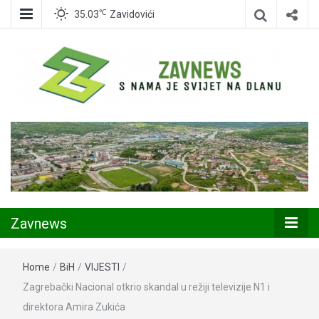
℃
35.03
Zavidovići
Zavidovići
Zavnews
Zavnews
Home
/
BiH
/
VIJESTI
/
Zagrebački Nacional otkrio skandal u režiji televizije N1 i
direktora Amira Zukića