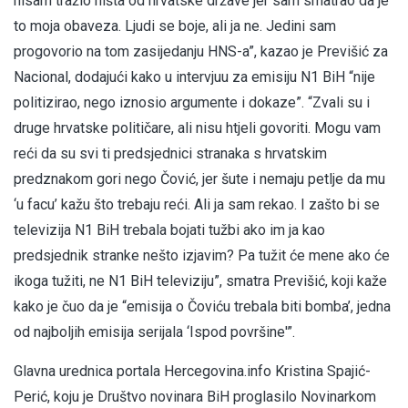
nisam tražio ništa od hrvatske države jer sam smatrao da je
to moja obaveza. Ljudi se boje, ali ja ne. Jedini sam
progovorio na tom zasijedanju HNS-a”, kazao je Previšić za
Nacional, dodajući kako u intervjuu za emisiju N1 BiH “nije
politizirao, nego iznosio argumente i dokaze”. “Zvali su i
druge hrvatske političare, ali nisu htjeli govoriti. Mogu vam
reći da su svi ti predsjednici stranaka s hrvatskim
predznakom gori nego Čović, jer šute i nemaju petlje da mu
‘u facu’ kažu što trebaju reći. Ali ja sam rekao. I zašto bi se
televizija N1 BiH trebala bojati tužbi ako im ja kao
predsjednik stranke nešto izjavim? Pa tužit će mene ako će
ikoga tužiti, ne N1 BiH televiziju”, smatra Previšić, koji kaže
kako je čuo da je “emisija o Čoviću trebala biti bomba’, jedna
od najboljih emisija serijala ‘Ispod površine'”.
Glavna urednica portala Hercegovina.info Kristina Spajić-
Perić, koju je Društvo novinara BiH proglasilo Novinarkom