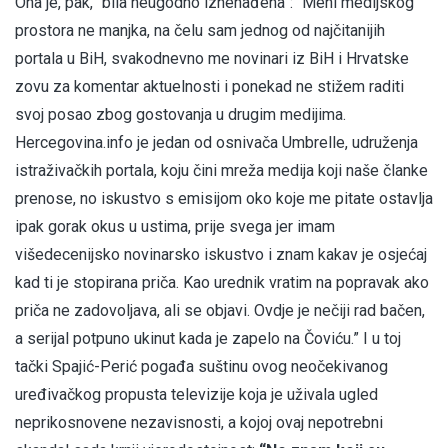
Ona je, pak, “bila neugodno iznenađena”: “Meni medijskog
prostora ne manjka, na čelu sam jednog od najčitanijih
portala u BiH, svakodnevno me novinari iz BiH i Hrvatske
zovu za komentar aktuelnosti i ponekad ne stižem raditi
svoj posao zbog gostovanja u drugim medijima.
Hercegovina.info je jedan od osnivača Umbrelle, udruženja
istraživačkih portala, koju čini mreža medija koji naše članke
prenose, no iskustvo s emisijom oko koje me pitate ostavlja
ipak gorak okus u ustima, prije svega jer imam
višedecenijsko novinarsko iskustvo i znam kakav je osjećaj
kad ti je stopirana priča. Kao urednik vratim na popravak ako
priča ne zadovoljava, ali se objavi. Ovdje je nečiji rad bačen,
a serijal potpuno ukinut kada je zapelo na Čoviću.” I u toj
tački Spajić-Perić pogađa suštinu ovog neočekivanog
uređivačkog propusta televizije koja je uživala ugled
neprikosnovene nezavisnosti, a kojoj ovaj nepotrebni