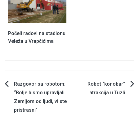
Počeli radovi na stadionu
Veleža u Vrapčićima
Navigacija
Razgovor sa robotom:
Robot “konobar”
“Bolje bismo upravljali
atrakcija u Tuzli
članaka
Zemljom od ljudi, vi ste
pristrasni”