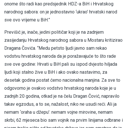
onome što radi kao predsjednik HDZ-a BiH i Hrvatskog
narodnog sabora: on je jednostavno ‘ukrao’ hrvatski narod
sve ovo vrijeme u BiH.”
Previšić je, inače, jedini političar koji je na zadnjem
zasijedanju Hrvatskog narodnog sabora u Mostaru kritizirao
Dragana Čovića. “Medu petsto ljudi javno sam rekao
vodstvu hrvatskog naroda da je poražavajuće to što rade
sve ove godine: Hrvati u BiH pali su ispod dvjesto hiljada
ljudi koji stalno žive u BiH i ako ovako nastavimo, za
desetak godina postat ćemo nacionalna manjina. Za sve to
odgovorno je ovakvo vodstvo hrvatskog naroda koje je u
zadnjih 20 godina, otkad je na čelu Dragan Čović, napravilo
takav egzodus, a to se, nažalost, niko ne usudi reći. Ali ja
nemam ‘oraha u džepu’: nemam vojne mirovine, nemam
skrbi, 62 mjeseca bio sam vojnik na prvim linijama odbrane i