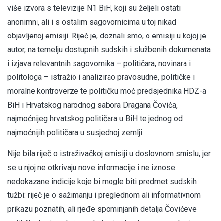
više izvora s televizije N1 BiH, koji su željeli ostati
anonimni, ali i s ostalim sagovornicima u toj nikad
objavljenoj emisiji. Riječ je, doznali smo, o emisiji u kojoj je
autor, na temelju dostupnih sudskih i službenih dokumenata
i izjava relevantnih sagovornika – političara, novinara i
politologa – istražio i analizirao pravosudne, političke i
moralne kontroverze te političku moć predsjednika HDZ-a
BiH i Hrvatskog narodnog sabora Dragana Čovića,
najmoćnijeg hrvatskog političara u BiH te jednog od
najmoćnijih političara u susjednoj zemlji.
Nije bila riječ o istraživačkoj emisiji u doslovnom smislu, jer
se u njoj ne otkrivaju nove informacije i ne iznose
nedokazane indicije koje bi mogle biti predmet sudskih
tužbi: riječ je o sažimanju i preglednom ali informativnom
prikazu poznatih, ali rjeđe spominjanih detalja Čovićeve