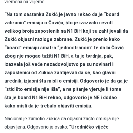
vremena na vrijeme.
“Na tom sastanku Zukić je javno rekao da je “board
zabranio” emisiju o Čoviću, što je izazvalo revolt
velikog broja zaposlenih na N1 BiH koji su zahtijevali da
Zukić objasni razloge zabrane. Zukić je prenio kako
“board” emisiju smatra “jednostranom” te da bi Čović
zbog nje mogao tužiti N1 BiH, a ta je tvrdnja, pak,
izazvala još veće nezadovoljstvo pa su novinari i
zaposlenici od Zukića zahtijevali da se, kao glavni
urednik, izjasni šta misli o emisiji. Odgovorio je da ga je
“stid što emisija nije išla”, a na pitanje vjeruje li tome
šta je board N1 BiH rekao, odgovorio je NE i dodao
kako misli da je trebalo objaviti emisiju.
Nacional je zamolio Zukića da objasni zašto emisija nije
objavljena. Odgovorio je ovako:
“Uredničko vijeće