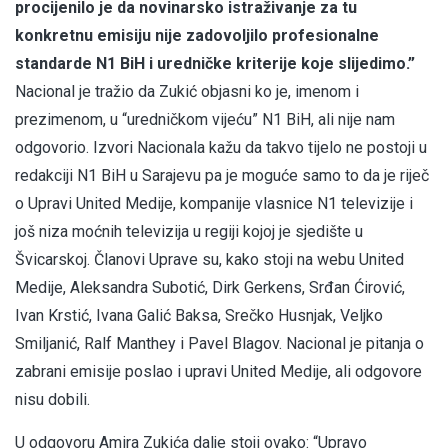
procijenilo je da novinarsko istraživanje za tu
konkretnu emisiju nije zadovoljilo profesionalne
standarde N1 BiH i uredničke kriterije koje slijedimo.”
Nacional je tražio da Zukić objasni ko je, imenom i
prezimenom, u “uredničkom vijeću” N1 BiH, ali nije nam
odgovorio. Izvori Nacionala kažu da takvo tijelo ne postoji u
redakciji N1 BiH u Sarajevu pa je moguće samo to da je riječ
o Upravi United Medije, kompanije vlasnice N1 televizije i
još niza moćnih televizija u regiji kojoj je sjedište u
Švicarskoj. Članovi Uprave su, kako stoji na webu United
Medije, Aleksandra Subotić, Dirk Gerkens, Srđan Ćirović,
Ivan Krstić, Ivana Galić Baksa, Srečko Husnjak, Veljko
Smiljanić, Ralf Manthey i Pavel Blagov. Nacional je pitanja o
zabrani emisije poslao i upravi United Medije, ali odgovore
nisu dobili.
U odgovoru Amira Zukića dalje stoji ovako: “Upravo