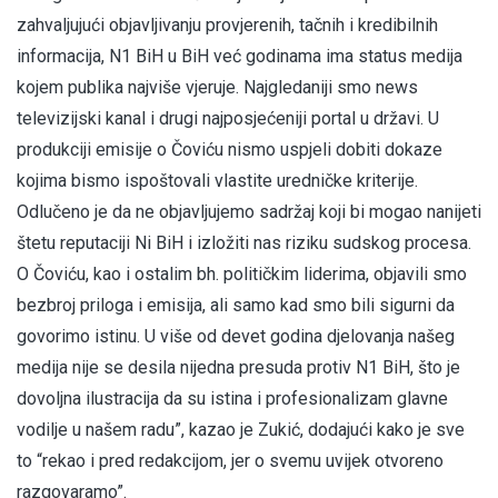
zahvaljujući objavljivanju provjerenih, tačnih i kredibilnih
informacija, N1 BiH u BiH već godinama ima status medija
kojem publika najviše vjeruje. Najgledaniji smo news
televizijski kanal i drugi najposjećeniji portal u državi. U
produkciji emisije o Čoviću nismo uspjeli dobiti dokaze
kojima bismo ispoštovali vlastite uredničke kriterije.
Odlučeno je da ne objavljujemo sadržaj koji bi mogao nanijeti
štetu reputaciji Ni BiH i izložiti nas riziku sudskog procesa.
O Čoviću, kao i ostalim bh. političkim liderima, objavili smo
bezbroj priloga i emisija, ali samo kad smo bili sigurni da
govorimo istinu. U više od devet godina djelovanja našeg
medija nije se desila nijedna presuda protiv N1 BiH, što je
dovoljna ilustracija da su istina i profesionalizam glavne
vodilje u našem radu”, kazao je Zukić, dodajući kako je sve
to “rekao i pred redakcijom, jer o svemu uvijek otvoreno
razgovaramo”.