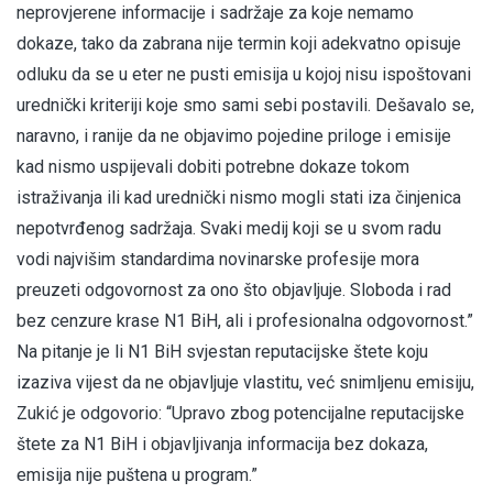
neprovjerene informacije i sadržaje za koje nemamo
dokaze, tako da zabrana nije termin koji adekvatno opisuje
odluku da se u eter ne pusti emisija u kojoj nisu ispoštovani
urednički kriteriji koje smo sami sebi postavili. Dešavalo se,
naravno, i ranije da ne objavimo pojedine priloge i emisije
kad nismo uspijevali dobiti potrebne dokaze tokom
istraživanja ili kad urednički nismo mogli stati iza činjenica
nepotvrđenog sadržaja. Svaki medij koji se u svom radu
vodi najvišim standardima novinarske profesije mora
preuzeti odgovornost za ono što objavljuje. Sloboda i rad
bez cenzure krase N1 BiH, ali i profesionalna odgovornost.”
Na pitanje je li N1 BiH svjestan reputacijske štete koju
izaziva vijest da ne objavljuje vlastitu, već snimljenu emisiju,
Zukić je odgovorio: “Upravo zbog potencijalne reputacijske
štete za N1 BiH i objavljivanja informacija bez dokaza,
emisija nije puštena u program.”