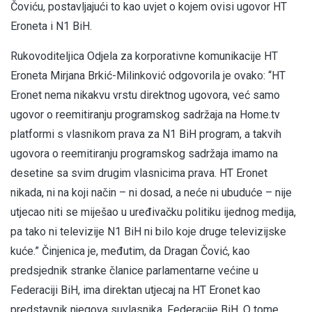
Čoviću, postavljajući to kao uvjet o kojem ovisi ugovor HT
Eroneta i N1 BiH.
Rukovoditeljica Odjela za korporativne komunikacije HT
Eroneta Mirjana Brkić-Milinković odgovorila je ovako: “HT
Eronet nema nikakvu vrstu direktnog ugovora, već samo
ugovor o reemitiranju programskog sadržaja na Home.tv
platformi s vlasnikom prava za N1 BiH program, a takvih
ugovora o reemitiranju programskog sadržaja imamo na
desetine sa svim drugim vlasnicima prava. HT Eronet
nikada, ni na koji način – ni dosad, a neće ni ubuduće – nije
utjecao niti se miješao u uređivačku politiku ijednog medija,
pa tako ni televizije N1 BiH ni bilo koje druge televizijske
kuće.” Činjenica je, međutim, da Dragan Čović, kao
predsjednik stranke članice parlamentarne većine u
Federaciji BiH, ima direktan utjecaj na HT Eronet kao
predstavnik njegova suvlasnika, Federacije BiH. O tome