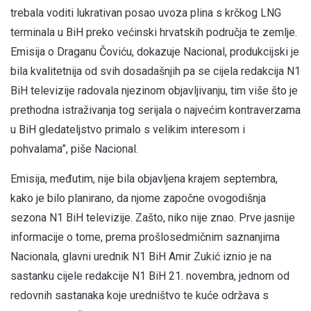
trebala voditi lukrativan posao uvoza plina s krčkog LNG
terminala u BiH preko većinski hrvatskih područja te zemlje.
Emisija o Draganu Čoviću, dokazuje Nacional, produkcijski je
bila kvalitetnija od svih dosadašnjih pa se cijela redakcija N1
BiH televizije radovala njezinom objavljivanju, tim više što je
prethodna istraživanja tog serijala o najvećim kontraverzama
u BiH gledateljstvo primalo s velikim interesom i
pohvalama”, piše Nacional.
Emisija, međutim, nije bila objavljena krajem septembra,
kako je bilo planirano, da njome započne ovogodišnja
sezona N1 BiH televizije. Zašto, niko nije znao. Prve jasnije
informacije o tome, prema prošlosedmičnim saznanjima
Nacionala, glavni urednik N1 BiH Amir Zukić iznio je na
sastanku cijele redakcije N1 BiH 21. novembra, jednom od
redovnih sastanaka koje uredništvo te kuće održava s