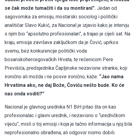
se čak može tumačiti i da su montirani”.
Jedan od
sagovornika za emisiju, mostarski sociolog i politički
analitičar Slavo Kukić, za Nacional je izjavio kako je intervju
s njim bio “apsolutno profesionalan”, a trajao je cijeli sat. Na
kraju, emisija završava zaključkom da je Čović, uprkos
svemu, bez konkurencije politički voda
bosanskohercegovačkih Hrvata, te rečenicom Pere
Previšića, predsjednika Čapljinske nezavisne stranke, koji
ironično ali možda i ne posve ironično, kaže:
“Jao nama
Hrvatima ako, ne daj Bože, Čoviću nešto bude. Ko će
nas onda voditi?”
Nacional je glavnog urednika N1 BiH pitao šta on kao
profesionalac i glavni urednik, i nezavisno o “uredničkom
vijeću”, misli o toj emisiji i koja je tačno informacija u njoj bila
neprofesionalno obrađena, ali odgovor nismo dobili.