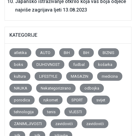
Japansko istraživanje otkrilo koja vas boja odjeće
najviše zagrijava ljeti
13.08.2023
KATEGORIJE
atletika
AUTO
BiH
BiH
BIZNIS
boks
DUHOVNOST
fudbal
košarka
kultura
LIFESTYLE
MAGAZIN
medicina
NAUKA
Nekategorizirano
odbojka
porodica
rukomet
SPORT
svijet
tehnologija
tenis
VIJESTI
ZANIMLJIVOSTI
zavidovići
zavidovići
zdk
zdk
zdravlje