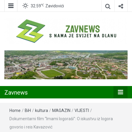
℃
32.59
Zavidovići
Zavidovići
Zavnews
Zavnews
Home
/
BiH
/
kultura
/
MAGAZIN
/
VIJESTI
/
Dokumentarni film “Imami logoraši”: O iskustvu iz logora
govorio i reis Kavazović