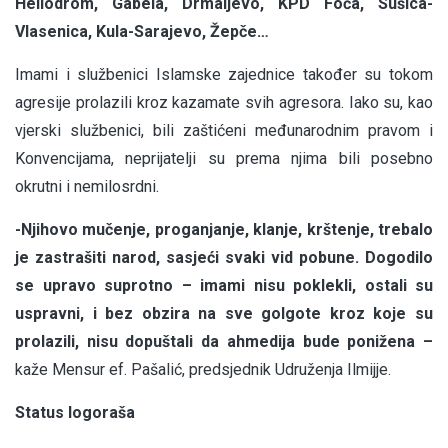
Heliodrom, Gabela, Drmaljevo, KPD Foča, Sušica-
Vlasenica, Kula-Sarajevo, Žepče…
Imami i službenici Islamske zajednice također su tokom
agresije prolazili kroz kazamate svih agresora. Iako su, kao
vjerski službenici, bili zaštićeni međunarodnim pravom i
Konvencijama, neprijatelji su prema njima bili posebno
okrutni i nemilosrdni.
-Njihovo mučenje, proganjanje, klanje, krštenje, trebalo
je zastrašiti narod, sasjeći svaki vid pobune. Dogodilo
se upravo suprotno – imami nisu poklekli, ostali su
uspravni, i bez obzira na sve golgote kroz koje su
prolazili, nisu dopuštali da ahmedija bude ponižena –
kaže Mensur ef. Pašalić, predsjednik Udruženja Ilmijje.
Status logoraša