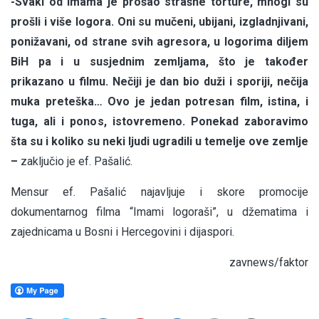
-Svaki od imama je prošao strašne torture, mnogi su
prošli i više logora. Oni su mučeni, ubijani, izgladnjivani,
ponižavani, od strane svih agresora, u logorima diljem
BiH pa i u susjednim zemljama, što je također
prikazano u filmu. Nečiji je dan bio duži i sporiji, nečija
muka preteška… Ovo je jedan potresan film, istina, i
tuga, ali i ponos, istovremeno. Ponekad zaboravimo
šta su i koliko su neki ljudi ugradili u temelje ove zemlje
–
zaključio je ef. Pašalić.
Mensur ef. Pašalić najavljuje i skore promocije
dokumentarnog filma “Imami logoraši”, u džematima i
zajednicama u Bosni i Hercegovini i dijaspori.
zavnews/faktor