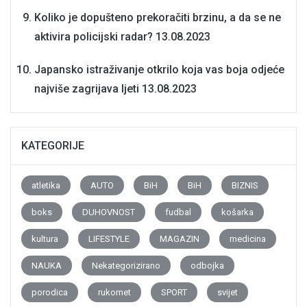
Koliko je dopušteno prekoračiti brzinu, a da se ne
aktivira policijski radar?
13.08.2023
Japansko istraživanje otkrilo koja vas boja odjeće
najviše zagrijava ljeti
13.08.2023
KATEGORIJE
atletika
AUTO
BiH
BiH
BIZNIS
boks
DUHOVNOST
fudbal
košarka
kultura
LIFESTYLE
MAGAZIN
medicina
NAUKA
Nekategorizirano
odbojka
porodica
rukomet
SPORT
svijet