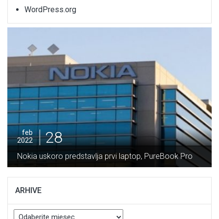
WordPress.org
28
feb
2022
Potpisan Ugovor za izgradnju dio
i laptop, PureBook Pro
Vranduk vrijedan 64 miliona mara
ARHIVE
Arhive