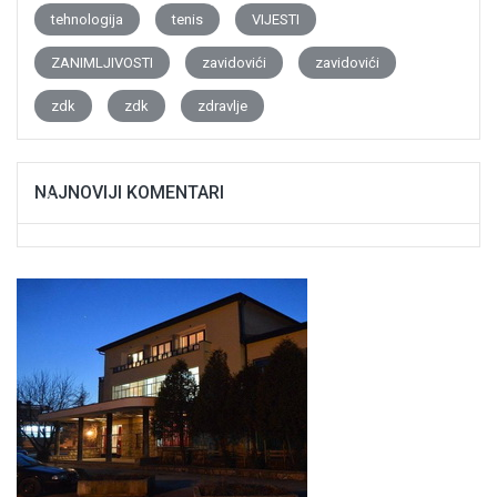
tehnologija
tenis
VIJESTI
ZANIMLJIVOSTI
zavidovići
zavidovići
zdk
zdk
zdravlje
NAJNOVIJI KOMENTARI