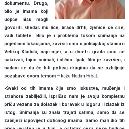
dokumentu. Drugo,
bilo je imama koji
uopće nisu mogli
govoriti. Gledaš mu lice, brada drhti, zjenice se šire,
vadi tablete.. Bilo je i problema tokom snimanja na
pojedinim lokacijama, završili smo u policijskoj stanici u
Velikoj Kladuši, naprimjer, a u dva-tri grada smo se
sakrivali, tajno snimali, i slično. Ipak, film je završen, i
nadam se da će biti poticaj drugima da se ozbiljnije
pozabave ovom temom –
kaže Nedim Hrbat.
-Svaki od tih imama čija smo iskustva, mučenja i
strahote zabilježili, ispričao nam je svoju kompletnu
priču vezanu za dolazak i boravak u logoru i izlazak iz
istog. Snimanja su znala trajati satima, samo da se
zabilježi ispovijest dotičnog imama. Samo mali dio tih
priča uvršten je u film, a ostatak čeka neke buduće