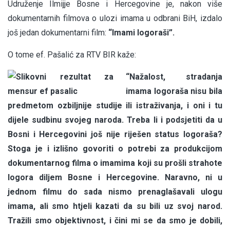
Udruženje Ilmijje Bosne i Hercegovine je, nakon više
dokumentarnih filmova o ulozi imama u odbrani BiH, izdalo
još jedan dokumentarni film:
“Imami logoraši”.
O tome ef. Pašalić za
RTV BIR
kaže:
“Nažalost, stradanja
imama logoraša nisu bila
predmetom ozbiljnije studije ili istraživanja, i oni i tu
dijele sudbinu svojeg naroda. Treba li i podsjetiti da u
Bosni i Hercegovini još nije riješen status logoraša?
Stoga je i izlišno govoriti o potrebi za produkcijom
dokumentarnog filma o imamima koji su prošli strahote
logora diljem Bosne i Hercegovine. Naravno, ni u
jednom filmu do sada nismo prenaglašavali ulogu
imama, ali smo htjeli kazati da su bili uz svoj narod.
Tražili smo objektivnost, i čini mi se da smo je dobili,