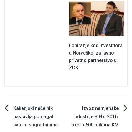
Lobiranje kod investitora
u Norveškoj za javno-
privatno partnerstvo u
ZDK
Navigacija
Kakanjski načelnik
Izvoz namjenske
nastavlja pomagati
industrije BiH u 2016.
članaka
svojim sugrađanima
skoro 600 miliona KM