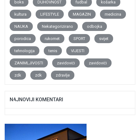
boks
DUHOVNOST
fudbal
košarka
kultura
LIFESTYLE
MAGAZIN
medicina
NAUKA
Nekategorizirano
odbojka
porodica
rukomet
SPORT
svijet
tehnologija
tenis
VIJESTI
ZANIMLJIVOSTI
zavidovići
zavidovići
zdk
zdk
zdravlje
NAJNOVIJI KOMENTARI