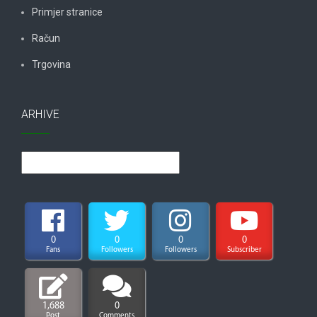
Primjer stranice
Račun
Trgovina
ARHIVE
Arhive
0
0
0
0
Fans
Followers
Followers
Subscriber
1,688
0
Post
Comments