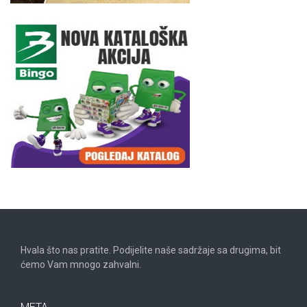
Hvala što nas pratite. Podijelite naše sadržaje sa drugima, bit
ćemo Vam mnogo zahvalni.