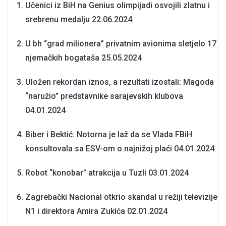
Učenici iz BiH na Genius olimpijadi osvojili zlatnu i
srebrenu medalju
22.06.2024
U bh “grad milionera” privatnim avionima sletjelo 17
njemačkih bogataša
25.05.2024
Uložen rekordan iznos, a rezultati izostali: Magoda
“naružio” predstavnike sarajevskih klubova
04.01.2024
Biber i Bektić: Notorna je laž da se Vlada FBiH
konsultovala sa ESV-om o najnižoj plaći
04.01.2024
Robot “konobar” atrakcija u Tuzli
03.01.2024
Zagrebački Nacional otkrio skandal u režiji televizije
N1 i direktora Amira Zukića
02.01.2024