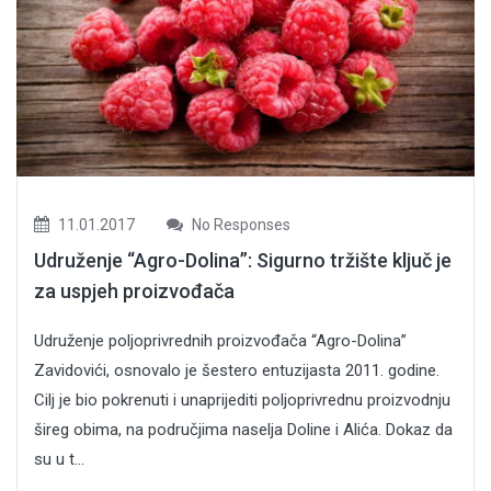
11.01.2017
No Responses
Udruženje “Agro-Dolina”: Sigurno tržište ključ je
za uspjeh proizvođača
Udruženje poljoprivrednih proizvođača “Agro-Dolina”
Zavidovići, osnovalo je šestero entuzijasta 2011. godine.
Cilj je bio pokrenuti i unaprijediti poljoprivrednu proizvodnju
šireg obima, na područjima naselja Doline i Alića. Dokaz da
su u t...