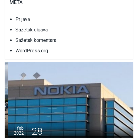
META
Prijava
Sažetak objava
Sažetak komentara
WordPress.org
28
feb
2022
Potpisan Ugovor za izgradnju dionice Nemila –