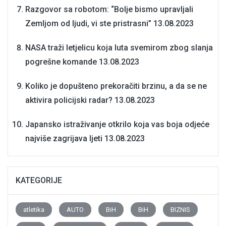
Razgovor sa robotom: “Bolje bismo upravljali
Zemljom od ljudi, vi ste pristrasni”
13.08.2023
NASA traži letjelicu koja luta svemirom zbog slanja
pogrešne komande
13.08.2023
Koliko je dopušteno prekoračiti brzinu, a da se ne
aktivira policijski radar?
13.08.2023
Japansko istraživanje otkrilo koja vas boja odjeće
najviše zagrijava ljeti
13.08.2023
KATEGORIJE
atletika
AUTO
BiH
BiH
BIZNIS