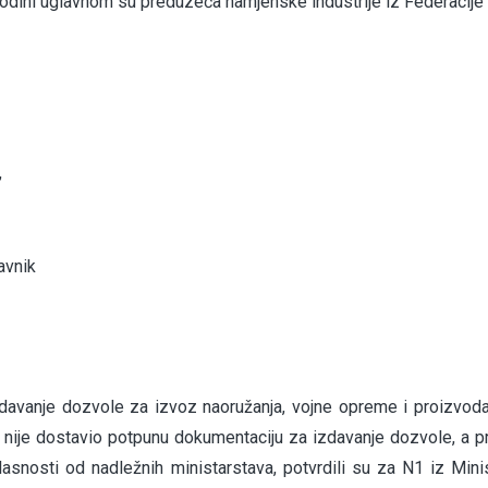
 godini uglavnom su preduzeća namjenske industrije iz Federacije
,
avnik
izdavanje dozvole za izvoz naoružanja, vojne opreme i proizvod
 nije dostavio potpunu dokumentaciju za izdavanje dozvole, a p
asnosti od nadležnih ministarstava, potvrdili su za N1 iz Mini