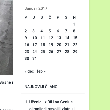
Januar 2017
P
U
S
Č
P
S
N
1
2
3
4
5
6
7
8
9
10
11
12
13
14
15
16
17
18
19
20
21
22
23
24
25
26
27
28
29
30
31
« dec
feb »
Bosne i
NAJNOVIJI ČLANCI
Učenici iz BiH na Genius
olimpijadi osvojili zlatnu i