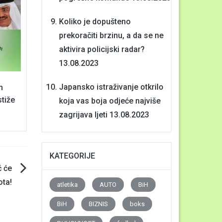
Koliko je dopušteno
prekoračiti brzinu, a da se ne
aktivira policijski radar?
13.08.2023
Japansko istraživanje otkrilo
m
stiže
koja vas boja odjeće najviše
zagrijava ljeti
13.08.2023
KATEGORIJE
ć će
ota!
atletika
AUTO
BiH
BiH
BIZNIS
boks