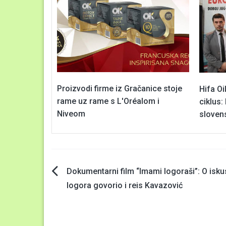
Proizvodi firme iz Gračanice stoje
Hifa Oi
rame uz rame s L'Oréalom i
ciklus:
Niveom
sloven
Navigacija
Dokumentarni film “Imami logoraši”: O isku
logora govorio i reis Kavazović
članaka