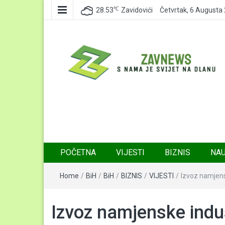
℃
28.53
Zavidovići
Četvrtak, 6 Augusta
Zavnews
Zavidovići
POČETNA
VIJESTI
BIZNIS
NA
Home
/
BiH
/
BiH
/
BIZNIS
/
VIJESTI
/
Izvoz namjens
Izvoz namjenske indus