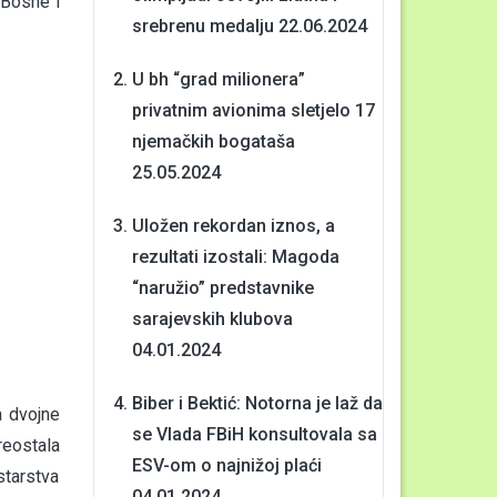
 Bosne i
srebrenu medalju
22.06.2024
U bh “grad milionera”
privatnim avionima sletjelo 17
njemačkih bogataša
25.05.2024
Uložen rekordan iznos, a
rezultati izostali: Magoda
“naružio” predstavnike
sarajevskih klubova
04.01.2024
Biber i Bektić: Notorna je laž da
a dvojne
se Vlada FBiH konsultovala sa
reostala
ESV-om o najnižoj plaći
starstva
04.01.2024