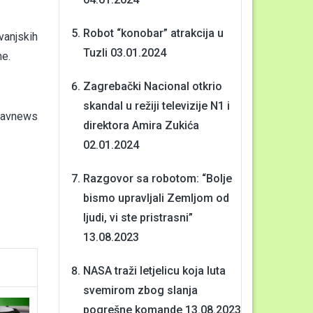
Robot “konobar” atrakcija u
vanjskih
Tuzli
03.01.2024
ne.
Zagrebački Nacional otkrio
skandal u režiji televizije N1 i
avnews
direktora Amira Zukića
02.01.2024
Razgovor sa robotom: “Bolje
bismo upravljali Zemljom od
ljudi, vi ste pristrasni”
13.08.2023
NASA traži letjelicu koja luta
svemirom zbog slanja
pogrešne komande
13.08.2023