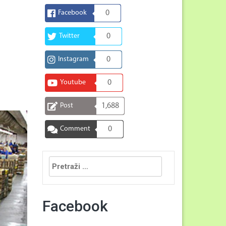
Facebook
0
Twitter
0
Instagram
0
Youtube
0
Post
1,688
Comment
0
Pretraga:
Facebook