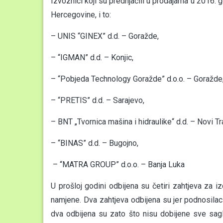
Izvoznici koji su prednjačili u prodajama u 2016.
Hercegovine, i to:
– UNIS “GINEX” d.d. – Goražde,
– “IGMAN” d.d. – Konjic,
– “Pobjeda Technology Goražde” d.o.o. – Goražde
– “PRETIS” d.d. – Sarajevo,
– BNT „Tvornica mašina i hidraulike“ d.d. – Novi Tr
– “BINAS” d.d. – Bugojno,
– “MATRA GROUP” d.o.o. – Banja Luka
U prošloj godini odbijena su četiri zahtjeva za 
namjene. Dva zahtjeva odbijena su jer podnosilac
dva odbijena su zato što nisu dobijene sve sagl