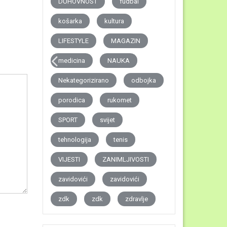
DUHOVNOST
fudbal
košarka
kultura
LIFESTYLE
MAGAZIN
medicina
NAUKA
Nekategorizirano
odbojka
porodica
rukomet
SPORT
svijet
tehnologija
tenis
VIJESTI
ZANIMLJIVOSTI
zavidovići
zavidovići
zdk
zdk
zdravlje