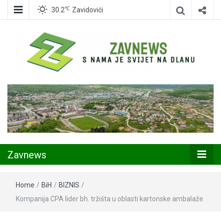
℃
30.2
Zavidovići
Zavidovići
Zavnews
Zavnews
Home
/
BiH
/
BIZNIS
/
Kompanija CPA lider bh. tržišta u oblasti kartonske ambalaže