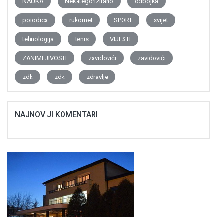
NAUKA
Nekategorizirano
odbojka
porodica
rukomet
SPORT
svijet
tehnologija
tenis
VIJESTI
ZANIMLJIVOSTI
zavidovići
zavidovići
zdk
zdk
zdravlje
NAJNOVIJI KOMENTARI