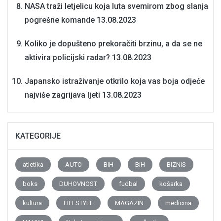
NASA traži letjelicu koja luta svemirom zbog slanja
pogrešne komande
13.08.2023
Koliko je dopušteno prekoračiti brzinu, a da se ne
aktivira policijski radar?
13.08.2023
Japansko istraživanje otkrilo koja vas boja odjeće
najviše zagrijava ljeti
13.08.2023
KATEGORIJE
atletika
AUTO
BiH
BiH
BIZNIS
boks
DUHOVNOST
fudbal
košarka
kultura
LIFESTYLE
MAGAZIN
medicina