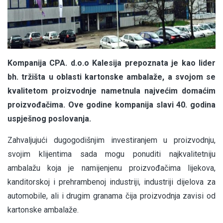
Kompanija CPA. d.o.o Kalesija prepoznata je kao lider
bh. tržišta u oblasti kartonske ambalaže, a svojom se
kvalitetom proizvodnje nametnula najvećim domaćim
proizvođačima. Ove godine kompanija slavi 40. godina
uspješnog poslovanja.
Zahvaljujući dugogodišnjim investiranjem u proizvodnju,
svojim klijentima sada mogu ponuditi najkvalitetniju
ambalažu koja je namijenjenu proizvođačima lijekova,
kanditorskoj i prehrambenoj industriji, industriji dijelova za
automobile, ali i drugim granama čija proizvodnja zavisi od
kartonske ambalaže.