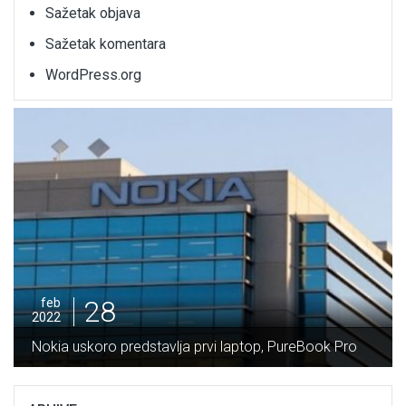
Sažetak objava
Sažetak komentara
WordPress.org
28
feb
2022
Potpisan Ugovor za 
edstavlja prvi laptop, PureBook Pro
Vranduk vrijedan 64