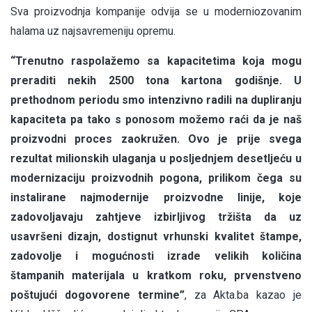
Sva proizvodnja kompanije odvija se u moderniozovanim
halama uz najsavremeniju opremu.
“Trenutno raspolažemo sa kapacitetima koja mogu
preraditi nekih 2500 tona kartona godišnje. U
prethodnom periodu smo intenzivno radili na dupliranju
kapaciteta pa tako s ponosom možemo raći da je naš
proizvodni proces zaokružen. Ovo je prije svega
rezultat milionskih ulaganja u posljednjem desetljeću u
modernizaciju proizvodnih pogona, prilikom čega su
instalirane najmodernije proizvodne linije, koje
zadovoljavaju zahtjeve izbirljivog tržišta da uz
usavršeni dizajn, dostignut vrhunski kvalitet štampe,
zadovolje i mogućnosti izrade velikih količina
štampanih materijala u kratkom roku, prvenstveno
poštujući dogovorene termine”
, za Akta.ba kazao je