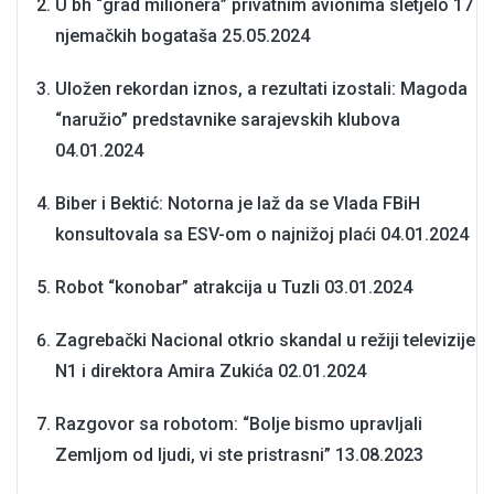
U bh “grad milionera” privatnim avionima sletjelo 17
njemačkih bogataša
25.05.2024
Uložen rekordan iznos, a rezultati izostali: Magoda
“naružio” predstavnike sarajevskih klubova
04.01.2024
Biber i Bektić: Notorna je laž da se Vlada FBiH
konsultovala sa ESV-om o najnižoj plaći
04.01.2024
Robot “konobar” atrakcija u Tuzli
03.01.2024
Zagrebački Nacional otkrio skandal u režiji televizije
N1 i direktora Amira Zukića
02.01.2024
Razgovor sa robotom: “Bolje bismo upravljali
Zemljom od ljudi, vi ste pristrasni”
13.08.2023