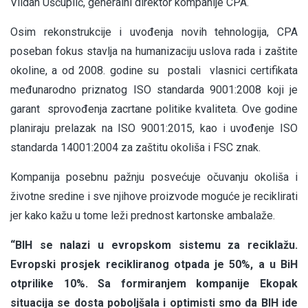
Vildan Uščuplić, generalni direktor kompanije CPA.
Osim rekonstrukcije i uvođenja novih tehnologija, CPA
poseban fokus stavlja na humanizaciju uslova rada i zaštite
okoline, a od 2008. godine su postali vlasnici certifikata
međunarodno priznatog ISO standarda 9001:2008 koji je
garant sprovođenja zacrtane politike kvaliteta. Ove godine
planiraju prelazak na ISO 9001:2015, kao i uvođenje ISO
standarda 14001:2004 za zaštitu okoliša i FSC znak.
Kompanija posebnu pažnju posvećuje očuvanju okoliša i
životne sredine i sve njihove proizvode moguće je reciklirati
jer kako kažu u tome leži prednost kartonske ambalaže.
“BIH se nalazi u evropskom sistemu za reciklažu.
Evropski prosjek recikliranog otpada je 50%, a u BiH
otprilike 10%. Sa formiranjem kompanije Ekopak
situacija se dosta poboljšala i optimisti smo da BIH ide