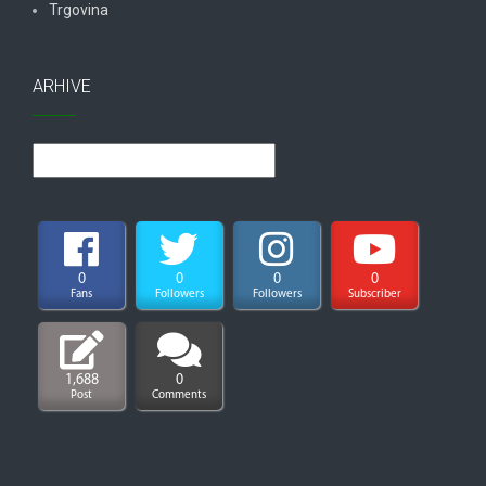
Trgovina
ARHIVE
Arhive
0
0
0
0
Fans
Followers
Followers
Subscriber
1,688
0
Post
Comments