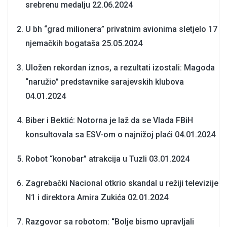
srebrenu medalju
22.06.2024
U bh “grad milionera” privatnim avionima sletjelo 17
njemačkih bogataša
25.05.2024
Uložen rekordan iznos, a rezultati izostali: Magoda
“naružio” predstavnike sarajevskih klubova
04.01.2024
Biber i Bektić: Notorna je laž da se Vlada FBiH
konsultovala sa ESV-om o najnižoj plaći
04.01.2024
Robot “konobar” atrakcija u Tuzli
03.01.2024
Zagrebački Nacional otkrio skandal u režiji televizije
N1 i direktora Amira Zukića
02.01.2024
Razgovor sa robotom: “Bolje bismo upravljali