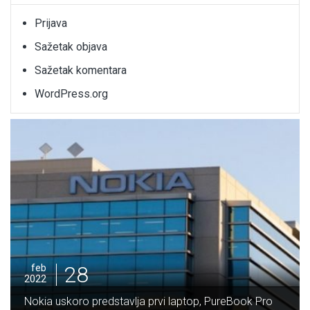
Prijava
Sažetak objava
Sažetak komentara
WordPress.org
28
feb
2022
Potpisan Ugovor za izgradnju dionice 
top, PureBook Pro
Vranduk vrijedan 64 miliona maraka