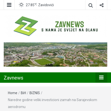
℃
27.85
Zavidovići
Zavidovići
Zavnews
Zavnews
Home
/
BiH
/
BIZNIS
/
Naredne godine veliki investicioni zamah na Sarajevskom
aerodromu