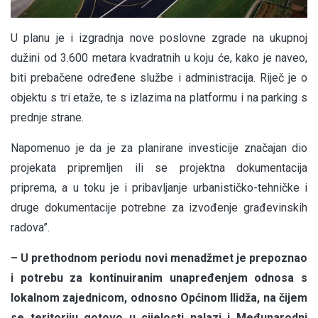
U planu je i izgradnja nove poslovne zgrade na ukupnoj
dužini od 3.600 metara kvadratnih u koju će, kako je naveo,
biti prebačene određene službe i administracija. Riječ je o
objektu s tri etaže, te s izlazima na platformu i na parking s
prednje strane.
Napomenuo je da je za planirane investicije značajan dio
projekata pripremljen ili se projektna dokumentacija
priprema, a u toku je i pribavljanje urbanističko-tehničke i
druge dokumentacije potrebne za izvođenje građevinskih
radova”.
– U prethodnom periodu novi menadžmet je prepoznao
i potrebu za kontinuiranim unapređenjem odnosa s
lokalnom zajednicom, odnosno Općinom Ilidža, na čijem
se teritoriju gotovo u cijelosti nalazi i Međunarodni