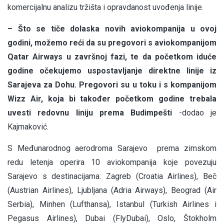
komercijalnu analizu tržišta i opravdanost uvođenja linije.
– Što se tiče dolaska novih aviokompanija u ovoj
godini, možemo reći da su pregovori s aviokompanijom
Qatar Airways u završnoj fazi, te da početkom iduće
godine očekujemo uspostavljanje direktne linije iz
Sarajeva za Dohu. Pregovori su u toku i s kompanijom
Wizz Air, koja bi također početkom godine trebala
uvesti redovnu liniju prema Budimpešti
-dodao je
Kajmaković.
S Međunarodnog aerodroma Sarajevo prema zimskom
redu letenja operira 10 aviokompanija koje povezuju
Sarajevo s destinacijama: Zagreb (Croatia Airlines), Beč
(Austrian Airlines), Ljubljana (Adria Airways), Beograd (Air
Serbia), Minhen (Lufthansa), Istanbul (Turkish Airlines i
Pegasus Airlines), Dubai (FlyDubai), Oslo, Štokholm