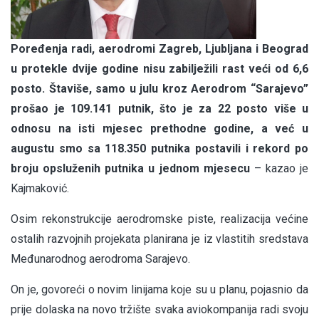
Poređenja radi, aerodromi Zagreb, Ljubljana i Beograd
u protekle dvije godine nisu zabilježili rast veći od 6,6
posto. Štaviše, samo u julu kroz Aerodrom “Sarajevo”
prošao je 109.141 putnik, što je za 22 posto više u
odnosu na isti mjesec prethodne godine, a već u
augustu smo sa 118.350 putnika postavili i rekord po
broju opsluženih putnika u jednom mjesecu
– kazao je
Kajmaković.
Osim rekonstrukcije aerodromske piste, realizacija većine
ostalih razvojnih projekata planirana je iz vlastitih sredstava
Međunarodnog aerodroma Sarajevo.
On je, govoreći o novim linijama koje su u planu, pojasnio da
prije dolaska na novo tržište svaka aviokompanija radi svoju