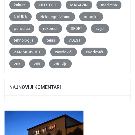
kultura
LIFESTYLE
MAGAZIN
medicina
NAUKA
Nekategorizirano
odbojka
porodica
rukomet
SPORT
svijet
tehnologija
tenis
VIJESTI
ZANIMLJIVOSTI
zavidovići
zavidovići
zdk
zdk
zdravlje
NAJNOVIJI KOMENTARI