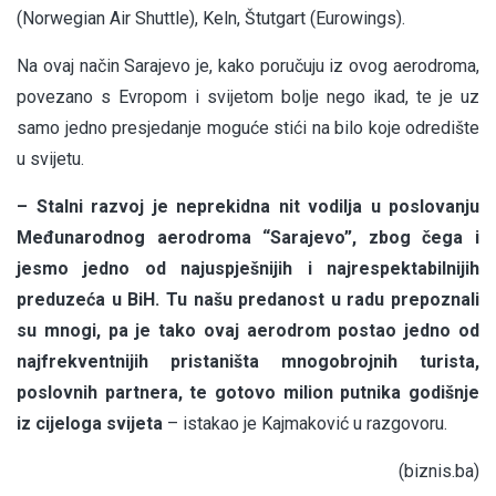
(Norwegian Air Shuttle), Keln, Štutgart (Eurowings).
Na ovaj način Sarajevo je, kako poručuju iz ovog aerodroma,
povezano s Evropom i svijetom bolje nego ikad, te je uz
samo jedno presjedanje moguće stići na bilo koje odredište
u svijetu.
– Stalni razvoj je neprekidna nit vodilja u poslovanju
Međunarodnog aerodroma “Sarajevo”, zbog čega i
jesmo jedno od najuspješnijih i najrespektabilnijih
preduzeća u BiH. Tu našu predanost u radu prepoznali
su mnogi, pa je tako ovaj aerodrom postao jedno od
najfrekventnijih pristaništa mnogobrojnih turista,
poslovnih partnera, te gotovo milion putnika godišnje
iz cijeloga svijeta
– istakao je Kajmaković u razgovoru.
(biznis.ba)