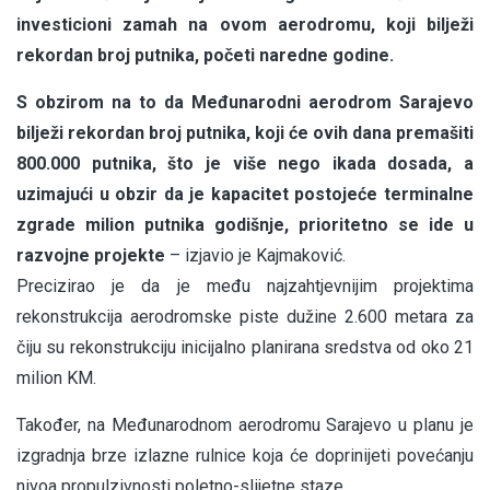
investicioni zamah na ovom aerodromu, koji bilježi
rekordan broj putnika, početi naredne godine.
S obzirom na to da Međunarodni aerodrom Sarajevo
bilježi rekordan broj putnika, koji će ovih dana premašiti
800.000 putnika, što je više nego ikada dosada, a
uzimajući u obzir da je kapacitet postojeće terminalne
zgrade milion putnika godišnje, prioritetno se ide u
razvojne projekte
– izjavio je Kajmaković.
Precizirao je da je među najzahtjevnijim projektima
rekonstrukcija aerodromske piste dužine 2.600 metara za
čiju su rekonstrukciju inicijalno planirana sredstva od oko 21
milion KM.
Također, na Međunarodnom aerodromu Sarajevo u planu je
izgradnja brze izlazne rulnice koja će doprinijeti povećanju
nivoa propulzivnosti poletno-slijetne staze.