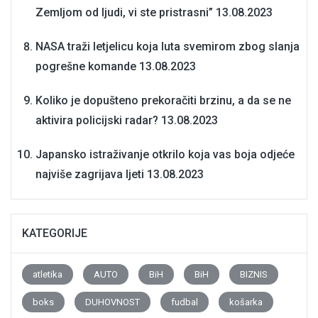
Zemljom od ljudi, vi ste pristrasni”
13.08.2023
NASA traži letjelicu koja luta svemirom zbog slanja
pogrešne komande
13.08.2023
Koliko je dopušteno prekoračiti brzinu, a da se ne
aktivira policijski radar?
13.08.2023
Japansko istraživanje otkrilo koja vas boja odjeće
najviše zagrijava ljeti
13.08.2023
KATEGORIJE
atletika
AUTO
BiH
BiH
BIZNIS
boks
DUHOVNOST
fudbal
košarka