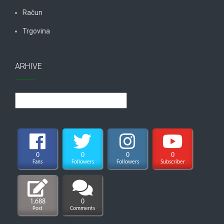
Račun
Trgovina
ARHIVE
Arhive
0
0
0
0
Fans
Followers
Followers
Subscriber
1,688
0
Post
Comments