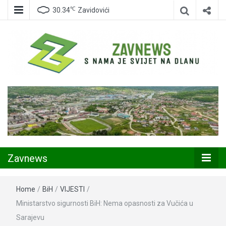
℃
30.34
Zavidovići
Zavidovići
Zavnews
Zavnews
Home
/
BiH
/
VIJESTI
/
Ministarstvo sigurnosti BiH: Nema opasnosti za Vučića u
Sarajevu