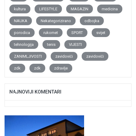
kultura
LIFESTYLE
MAGAZIN
medicina
NAUKA
Nekategorizirano
odbojka
porodica
rukomet
SPORT
svijet
tehnologija
tenis
VIJESTI
ZANIMLJIVOSTI
zavidovići
zavidovići
zdk
zdk
zdravlje
NAJNOVIJI KOMENTARI