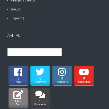
Primjer stranice
Račun
Trgovina
ARHIVE
Arhive
0
0
0
0
Fans
Followers
Followers
Subscriber
1,688
0
Post
Comments