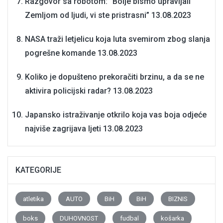
Razgovor sa robotom: “Bolje bismo upravljali
Zemljom od ljudi, vi ste pristrasni”
13.08.2023
NASA traži letjelicu koja luta svemirom zbog slanja
pogrešne komande
13.08.2023
Koliko je dopušteno prekoračiti brzinu, a da se ne
aktivira policijski radar?
13.08.2023
Japansko istraživanje otkrilo koja vas boja odjeće
najviše zagrijava ljeti
13.08.2023
KATEGORIJE
atletika
AUTO
BiH
BiH
BIZNIS
boks
DUHOVNOST
fudbal
košarka