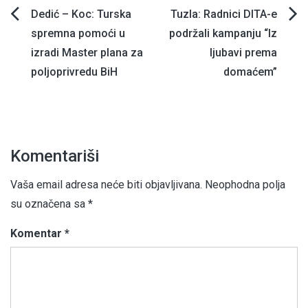
Navigacija
Dedić – Koc: Turska
Tuzla: Radnici DITA-e
spremna pomoći u
podržali kampanju “Iz
članaka
izradi Master plana za
ljubavi prema
poljoprivredu BiH
domaćem”
Komentariši
Vaša email adresa neće biti objavljivana.
Neophodna polja
su označena sa
*
Komentar
*