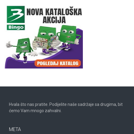
Hvala što nas pratite. Podijelite naše sadržaje sa drugima, bit
ćemo Vam mnogo zahvalni.
META