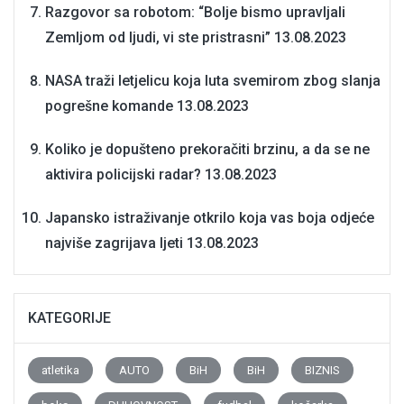
Razgovor sa robotom: “Bolje bismo upravljali
Zemljom od ljudi, vi ste pristrasni”
13.08.2023
NASA traži letjelicu koja luta svemirom zbog slanja
pogrešne komande
13.08.2023
Koliko je dopušteno prekoračiti brzinu, a da se ne
aktivira policijski radar?
13.08.2023
Japansko istraživanje otkrilo koja vas boja odjeće
najviše zagrijava ljeti
13.08.2023
KATEGORIJE
atletika
AUTO
BiH
BiH
BIZNIS