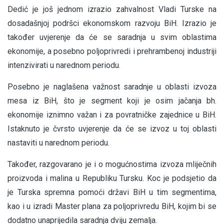
Dedić je još jednom izrazio zahvalnost Vladi Turske na
dosadašnjoj podršci ekonomskom razvoju BiH. Izrazio je
također uvjerenje da će se saradnja u svim oblastima
ekonomije, a posebno poljoprivredi i prehrambenoj industriji
intenzivirati u narednom periodu.
Posebno je naglašena važnost saradnje u oblasti izvoza
mesa iz BiH, što je segment koji je osim jačanja bh.
ekonomije iznimno važan i za povratničke zajednice u BiH.
Istaknuto je čvrsto uvjerenje da će se izvoz u toj oblasti
nastaviti u narednom periodu.
Također, razgovarano je i o mogućnostima izvoza mliječnih
proizvoda i malina u Republiku Tursku. Koc je podsjetio da
je Turska spremna pomoći državi BiH u tim segmentima,
kao i u izradi Master plana za poljoprivredu BiH, kojim bi se
dodatno unaprijedila saradnja dviju zemalja.