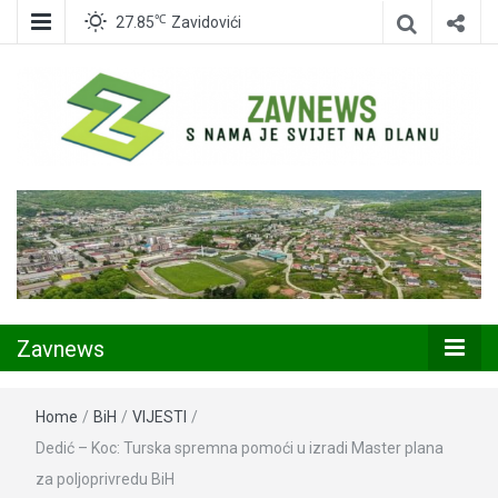
℃
27.85
Zavidovići
Zavidovići
Zavnews
Zavnews
Home
/
BiH
/
VIJESTI
/
Dedić – Koc: Turska spremna pomoći u izradi Master plana
za poljoprivredu BiH