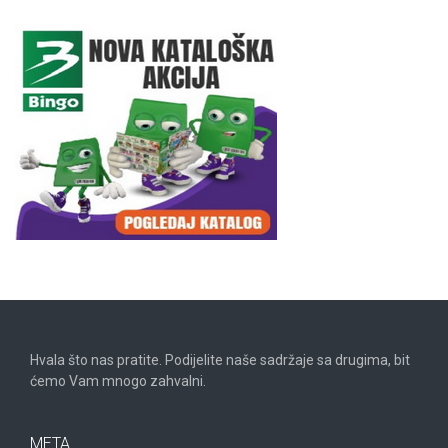
Hvala što nas pratite. Podijelite naše sadržaje sa drugima, bit
ćemo Vam mnogo zahvalni.
META