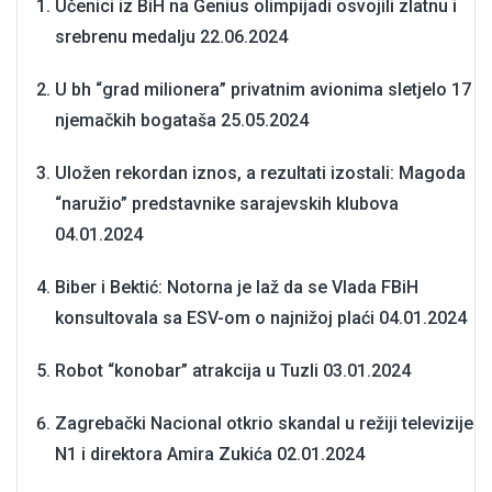
Učenici iz BiH na Genius olimpijadi osvojili zlatnu i
srebrenu medalju
22.06.2024
U bh “grad milionera” privatnim avionima sletjelo 17
njemačkih bogataša
25.05.2024
Uložen rekordan iznos, a rezultati izostali: Magoda
“naružio” predstavnike sarajevskih klubova
04.01.2024
Biber i Bektić: Notorna je laž da se Vlada FBiH
konsultovala sa ESV-om o najnižoj plaći
04.01.2024
Robot “konobar” atrakcija u Tuzli
03.01.2024
Zagrebački Nacional otkrio skandal u režiji televizije
N1 i direktora Amira Zukića
02.01.2024