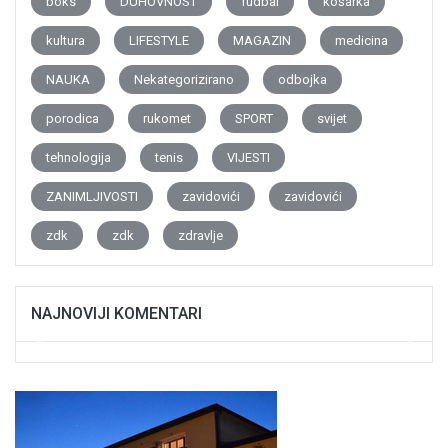
boks
DUHOVNOST
fudbal
košarka
kultura
LIFESTYLE
MAGAZIN
medicina
NAUKA
Nekategorizirano
odbojka
porodica
rukomet
SPORT
svijet
tehnologija
tenis
VIJESTI
ZANIMLJIVOSTI
zavidovići
zavidovići
zdk
zdk
zdravlje
NAJNOVIJI KOMENTARI