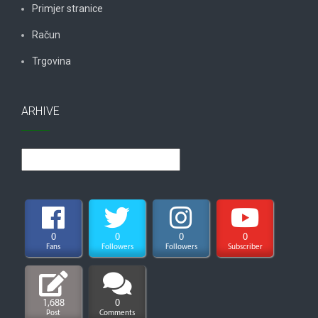
Primjer stranice
Račun
Trgovina
ARHIVE
Arhive
0
0
0
0
Fans
Followers
Followers
Subscriber
1,688
0
Post
Comments