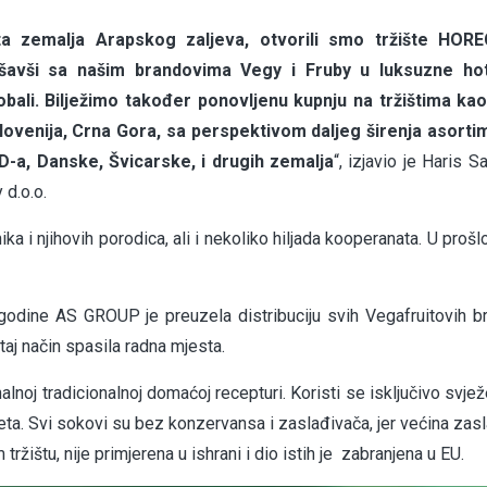
ta zemalja Arapskog zaljeva, otvorili smo tržište HOR
šavši sa našim brandovima Vegy i Fruby u luksuzne ho
bali. Bilježimo također ponovljenu kupnju na tržištima kao
lovenija, Crna Gora, sa perspektivom daljeg širenja asorti
D-a, Danske, Švicarske, i drugih zemalja
“, izjavio je Haris S
 d.o.o.
ka i njihovih porodica, ali i nekoliko hiljada kooperanata. U prošl
godine AS GROUP je preuzela distribuciju svih Vegafruitovih b
taj način spasila radna mjesta.
lnoj tradicionalnoj domaćoj recepturi. Koristi se isključivo svjež
eta. Svi sokovi su bez konzervansa i zaslađivača, jer većina zas
žištu, nije primjerena u ishrani i dio istih je zabranjena u EU.