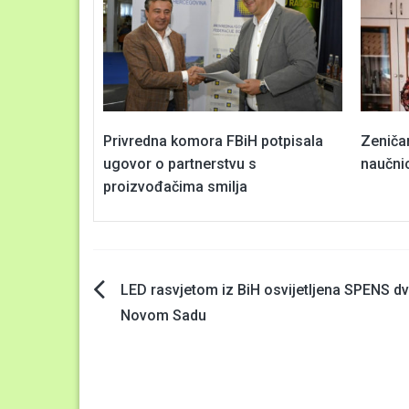
Privredna komora FBiH potpisala
Zeniča
ugovor o partnerstvu s
naučni
proizvođačima smilja
Navigacija
LED rasvjetom iz BiH osvijetljena SPENS d
Novom Sadu
članaka