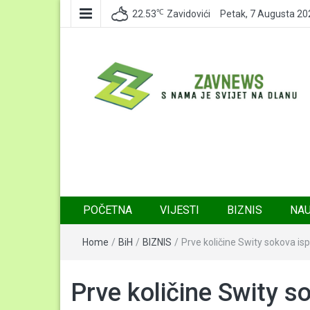
℃
22.53
Zavidovići
Petak, 7 Augusta 20
Zavnews
Zavidovići
POČETNA
VIJESTI
BIZNIS
NA
Home
/
BiH
/
BIZNIS
/
Prve količine Swity sokova i
Prve količine Swity s