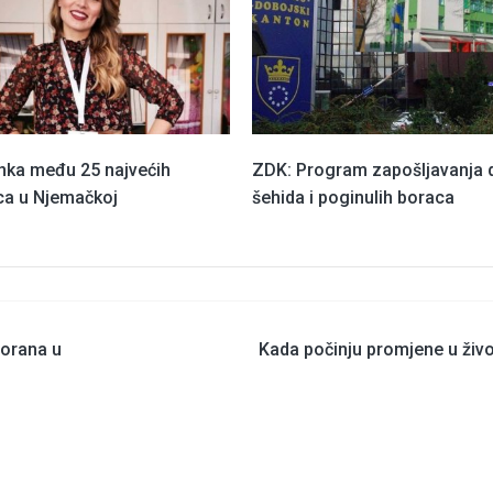
nka među 25 najvećih
ZDK: Program zapošljavanja 
ca u Njemačkoj
šehida i poginulih boraca
vorana u
Kada počinju promjene u živ