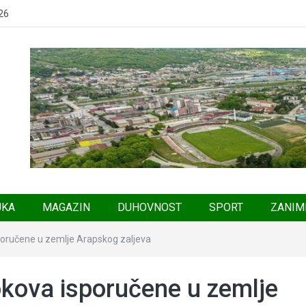
26
UKA
MAGAZIN
DUHOVNOST
SPORT
ZANIM
sporučene u zemlje Arapskog zaljeva
okova isporučene u zemlje