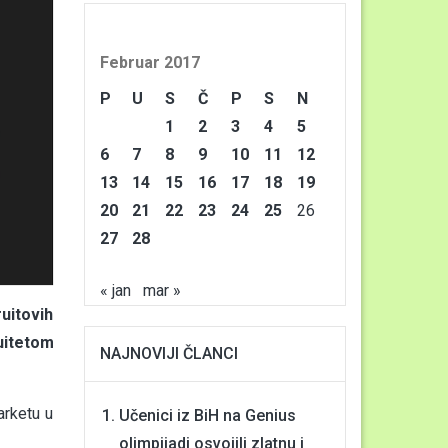
Februar 2017
P
U
S
Č
P
S
N
1
2
3
4
5
6
7
8
9
10
11
12
13
14
15
16
17
18
19
20
21
22
23
24
25
26
27
28
« jan
mar »
uitovih
uitetom
NAJNOVIJI ČLANCI
arketu u
Učenici iz BiH na Genius
olimpijadi osvojili zlatnu i