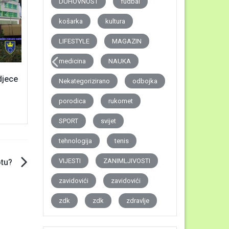
DUHOVNOST
fudbal
košarka
kultura
LIFESTYLE
MAGAZIN
medicina
NAUKA
djece
Nekategorizirano
odbojka
porodica
rukomet
SPORT
svijet
tehnologija
tenis
VIJESTI
ZANIMLJIVOSTI
otu?
zavidovići
zavidovići
zdk
zdk
zdravlje