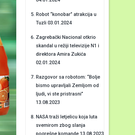
Robot “konobar” atrakcija u
Tuzli
03.01.2024
Zagrebački Nacional otkrio
skandal u režiji televizije N1 i
direktora Amira Zukića
02.01.2024
Razgovor sa robotom: “Bolje
bismo upravljali Zemljom od
ljudi, vi ste pristrasni”
13.08.2023
NASA traži letjelicu koja luta
svemirom zbog slanja
pogrešne komande
13.08.2023