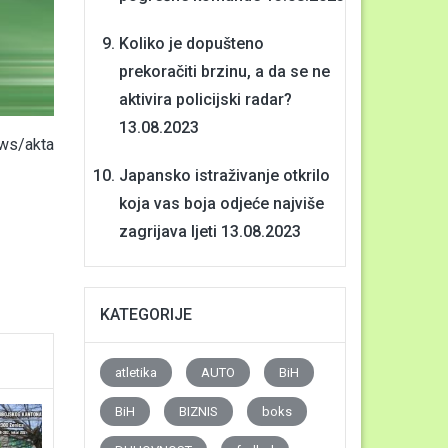
Koliko je dopušteno
prekoračiti brzinu, a da se ne
aktivira policijski radar?
13.08.2023
ws/akta
Japansko istraživanje otkrilo
koja vas boja odjeće najviše
zagrijava ljeti
13.08.2023
KATEGORIJE
atletika
AUTO
BiH
BiH
BIZNIS
boks