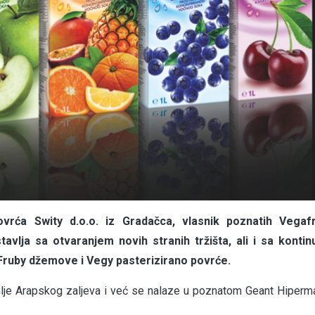
rća Swity d.o.o. iz Gradačca, vlasnik poznatih Vegafr
vlja sa otvaranjem novih stranih tržišta, ali i sa kontin
 Fruby džemove i Vegy pasterizirano povrće.
lje Arapskog zaljeva i već se nalaze u poznatom Geant Hiperm