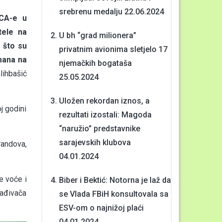
srebrenu medalju
22.06.2024
ECA-e u
tele na
U bh “grad milionera”
 što su
privatnim avionima sletjelo 17
mana na
njemačkih bogataša
alihbašić
25.05.2024
Uložen rekordan iznos, a
oj godini
rezultati izostali: Magoda
“naružio” predstavnike
sarajevskih klubova
randova,
04.01.2024
e voće i
Biber i Bektić: Notorna je laž da
lađivača
se Vlada FBiH konsultovala sa
ESV-om o najnižoj plaći
04.01.2024