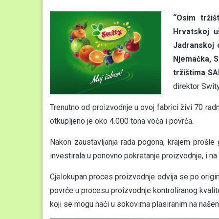
“Osim tržiš
Hrvatskoj u
Jadranskoj o
Njemačka, S
tržištima SA
direktor Swity
Trenutno od proizvodnje u ovoj fabrici živi 70 radni
otkupljeno je oko 4.000 tona voća i povrća.
Nakon zaustavljanja rada pogona, krajem prošle 
investirala u ponovno pokretanje proizvodnje, i na 
Cjelokupan proces proizvodnje odvija se po origina
povrće u procesu proizvodnje kontroliranog kvalit
koji se mogu naći u sokovima plasiranim na našem tr