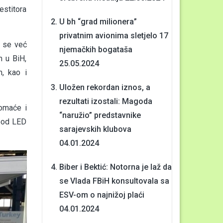
estitora
U bh “grad milionera”
privatnim avionima sletjelo 17
j se već
njemačkih bogataša
m u BiH,
25.05.2024
m, kao i
Uložen rekordan iznos, a
rezultati izostali: Magoda
domaće i
“naružio” predstavnike
 pod LED
sarajevskih klubova
04.01.2024
Biber i Bektić: Notorna je laž da
se Vlada FBiH konsultovala sa
ESV-om o najnižoj plaći
04.01.2024