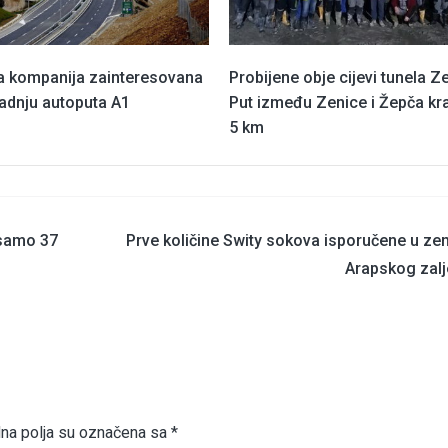
a kompanija zainteresovana
Probijene obje cijevi tunela Z
radnju autoputa A1
Put između Zenice i Žepča kra
5 km
 samo 37
Prve količine Swity sokova isporučene u ze
Arapskog zalj
a polja su označena sa
*