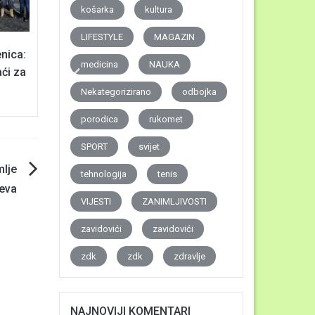
košarka
kultura
LIFESTYLE
MAGAZIN
enica:
medicina
NAUKA
ći za
Nekategorizirano
odbojka
porodica
rukomet
SPORT
svijet
mlje
tehnologija
tenis
eva
VIJESTI
ZANIMLJIVOSTI
zavidovići
zavidovići
zdk
zdk
zdravlje
NAJNOVIJI KOMENTARI