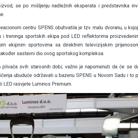
vod, se po mišljenju nadležnih eksperata i predstavnika inv
ne.
reacionom centru SPENS obuhvatila je tzv. malu dvoranu, u kojo
u i treninga sportskih ekipa pod LED reflektorima proizvedeni
im ekipnim sportovima sa direktnim televizijskim prijenoso
e također sastavni dio ovog sportskog kompleksa.
ga plivača svih starosnih dobi, važno je napomenuti da će se 
mičenja ubuduće održavati u bazenu SPENS u Novom Sadu i to
asti LED rasvjete Luminos Premium.