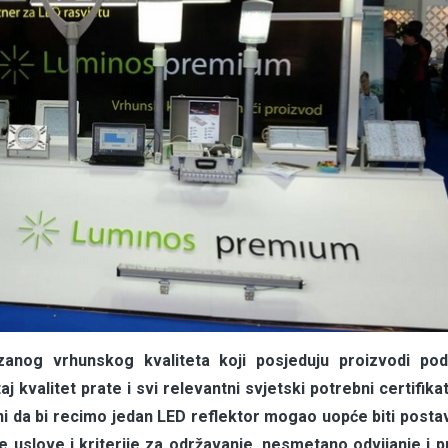
anog vrhunskog kvaliteta koji posjeduju proizvodi po
 kvalitet prate i svi relevantni svjetski potrebni certifika
ni da bi recimo jedan LED reflektor mogao uopće biti postav
e uslove i kriterije za održavanje, nesmetano odvijanje i 