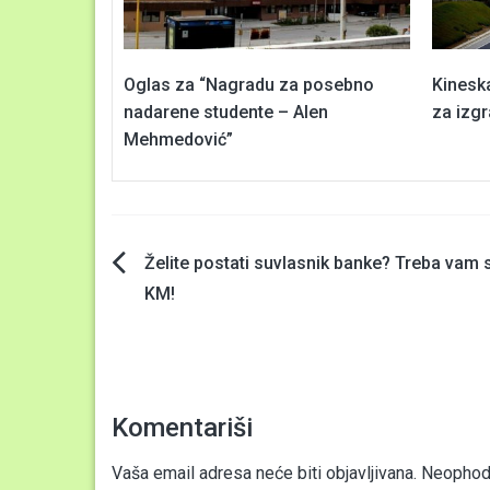
Oglas za “Nagradu za posebno
Kinesk
nadarene studente – Alen
za izg
Mehmedović”
Navigacija
Želite postati suvlasnik banke? Treba vam
KM!
članaka
Komentariši
Vaša email adresa neće biti objavljivana.
Neophodn