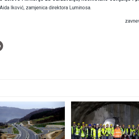
 Aida Iković, zamjenica direktora Luminosa.
zavne