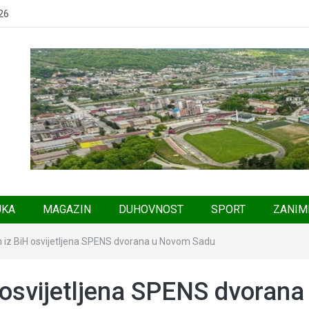
26
UKA
MAGAZIN
DUHOVNOST
SPORT
ZANIM
 iz BiH osvijetljena SPENS dvorana u Novom Sadu
 osvijetljena SPENS dvorana