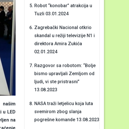
Robot “konobar” atrakcija u
Tuzli
03.01.2024
Zagrebački Nacional otkrio
skandal u režiji televizije N1 i
direktora Amira Zukića
02.01.2024
Razgovor sa robotom: “Bolje
bismo upravljali Zemljom od
ljudi, vi ste pristrasni”
13.08.2023
NASA traži letjelicu koja luta
d našim
svemirom zbog slanja
ti u LED
pogrešne komande
13.08.2023
ljen na
praćenje