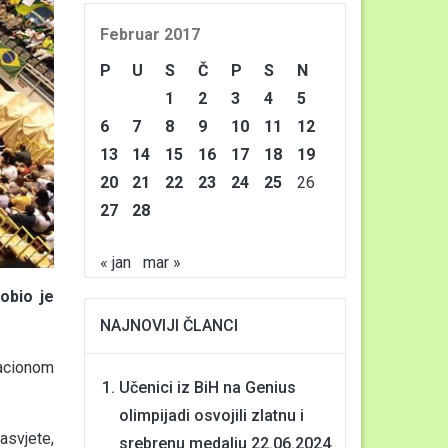
Februar 2017
P
U
S
Č
P
S
N
1
2
3
4
5
6
7
8
9
10
11
12
13
14
15
16
17
18
19
20
21
22
23
24
25
26
27
28
« jan
mar »
obio je
NAJNOVIJI ČLANCI
acionom
Učenici iz BiH na Genius
olimpijadi osvojili zlatnu i
asvjete,
srebrenu medalju
22.06.2024