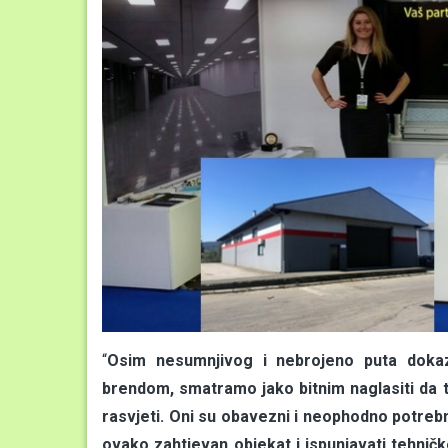
“
Osim nesumnjivog i nebrojeno puta dokaz
brendom, smatramo jako bitnim naglasiti da taj
rasvjeti. Oni su obavezni i neophodno potreb
ovako zahtjevan objekat i ispunjavati tehničk