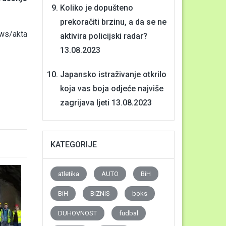
Koliko je dopušteno
prekoračiti brzinu, a da se ne
ws/akta
aktivira policijski radar?
13.08.2023
Japansko istraživanje otkrilo
koja vas boja odjeće najviše
zagrijava ljeti
13.08.2023
KATEGORIJE
atletika
AUTO
BiH
BiH
BIZNIS
boks
DUHOVNOST
fudbal