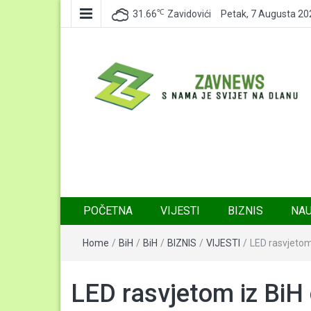
℃
31.66
Zavidovići
Petak, 7 Augusta 20
Zavnews
Zavidovići
POČETNA
VIJESTI
BIZNIS
NA
Home
/
BiH
/
BiH
/
BIZNIS
/
VIJESTI
/
LED rasvjetom
LED rasvjetom iz BiH