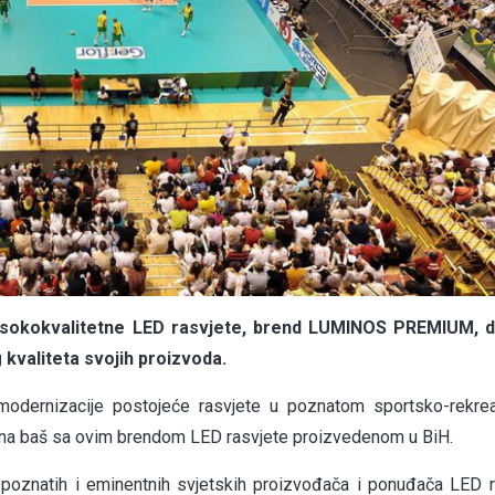
sokokvalitetne LED rasvjete, brend LUMINOS PREMIUM, d
 kvaliteta svojih proizvoda.
odernizacije postojeće rasvjete u poznatom sportsko-rekre
ena baš sa ovim brendom LED rasvjete proizvedenom u BiH.
i poznatih i eminentnih svjetskih proizvođača i ponuđača LED r