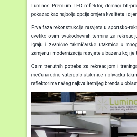
Luminos Premium LED reflektor, domaći bh-proiz
pokazao kao najbolja opcija omjera kvaliteta i cije
Prva faza rekonstrukcije rasvjete u sportsko-rek
uveliko osim svakodnevnih termina za rekreacij
igraju i zvanične takmičarske utakmice u mnog
zamjenu i modernizaciju rasvjete u bazenu koji j
Osim trenutnih potreba za rekreacijom i trenin
međunarodne vaterpolo utakmice i plivačka tak
reflektorima našeg najkvalitetnijeg brenda u obl