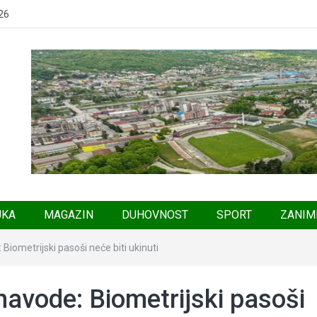
26
UKA
MAGAZIN
DUHOVNOST
SPORT
ZANIM
Biometrijski pasoši neće biti ukinuti
navode: Biometrijski pasoši