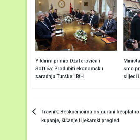
Yildirim primio Džaferovića i
Minista
Softića: Produbiti ekonomsku
smo pri
saradnju Turske i BiH
slijedi 
Navigacija
Travnik: Beskućnicima osigurani besplatno
kupanje, šišanje i ljekarski pregled
članaka