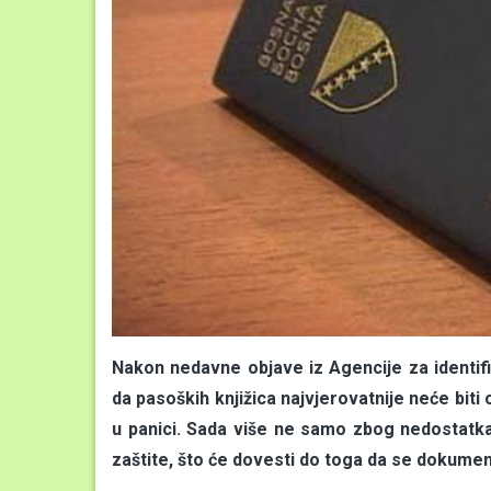
Nakon nedavne objave iz Agencije za identif
da pasoških knjižica najvjerovatnije neće biti 
u panici. Sada više ne samo zbog nedostatka
zaštite, što će dovesti do toga da se dokumenti