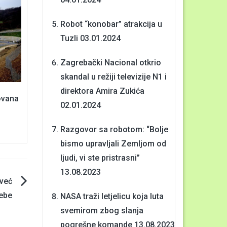
Robot “konobar” atrakcija u
Tuzli
03.01.2024
Zagrebački Nacional otkrio
skandal u režiji televizije N1 i
direktora Amira Zukića
ovana
02.01.2024
Razgovor sa robotom: “Bolje
bismo upravljali Zemljom od
ljudi, vi ste pristrasni”
13.08.2023
 već
sebe
NASA traži letjelicu koja luta
svemirom zbog slanja
pogrešne komande
13.08.2023