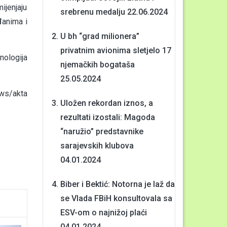
ijenjaju
srebrenu medalju
22.06.2024
đanima i
U bh “grad milionera”
privatnim avionima sletjelo 17
nologija
njemačkih bogataša
25.05.2024
ws/
akta
Uložen rekordan iznos, a
rezultati izostali: Magoda
“naružio” predstavnike
sarajevskih klubova
04.01.2024
Biber i Bektić: Notorna je laž da
se Vlada FBiH konsultovala sa
ESV-om o najnižoj plaći
04.01.2024