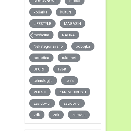
DUHOVNOST
fudbal
košarka
kultura
LIFESTYLE
MAGAZIN
medicina
NAUKA
Nekategorizirano
odbojka
porodica
rukomet
SPORT
svijet
tehnologija
tenis
VIJESTI
ZANIMLJIVOSTI
zavidovići
zavidovići
zdk
zdk
zdravlje