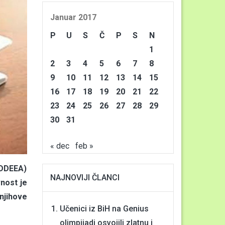
Januar 2017
P
U
S
Č
P
S
N
1
2
3
4
5
6
7
8
9
10
11
12
13
14
15
16
17
18
19
20
21
22
23
24
25
26
27
28
29
30
31
« dec
feb »
IDDEEA)
NAJNOVIJI ČLANCI
vnost je
njihove
Učenici iz BiH na Genius
olimpijadi osvojili zlatnu i