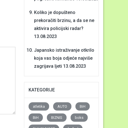
Koliko je dopušteno
prekoračiti brzinu, a da se ne
aktivira policijski radar?
13.08.2023
Japansko istraživanje otkrilo
koja vas boja odjeće najviše
zagrijava ljeti
13.08.2023
KATEGORIJE
atletika
AUTO
BiH
BiH
BIZNIS
boks