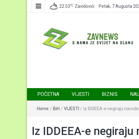
℃
22.53
Zavidovići
Petak, 7 Augusta 20
Zavnews
Zavidovići
POČETNA
VIJESTI
BIZNIS
NA
Home
/
BiH
/
VIJESTI
/
Iz IDDEEA-e negiraju navode: 
Iz IDDEEA-e negiraju 