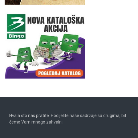
Hvala što nas pratite. Podijelite naše sadržaje sa drugima, bit
ćemo Vam mnogo zahvalni.