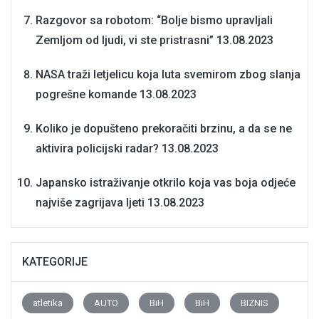
Razgovor sa robotom: “Bolje bismo upravljali
Zemljom od ljudi, vi ste pristrasni”
13.08.2023
NASA traži letjelicu koja luta svemirom zbog slanja
pogrešne komande
13.08.2023
Koliko je dopušteno prekoračiti brzinu, a da se ne
aktivira policijski radar?
13.08.2023
Japansko istraživanje otkrilo koja vas boja odjeće
najviše zagrijava ljeti
13.08.2023
KATEGORIJE
atletika
AUTO
BiH
BiH
BIZNIS