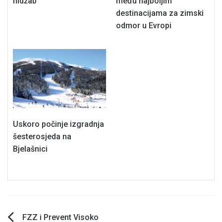
hidžab
među najboljim
destinacijama za zimski
odmor u Evropi
Uskoro počinje izgradnja
šesterosjeda na
Bjelašnici
Navigacija
FZZ i Prevent Visoko