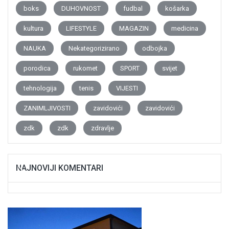
boks
DUHOVNOST
fudbal
košarka
kultura
LIFESTYLE
MAGAZIN
medicina
NAUKA
Nekategorizirano
odbojka
porodica
rukomet
SPORT
svijet
tehnologija
tenis
VIJESTI
ZANIMLJIVOSTI
zavidovići
zavidovići
zdk
zdk
zdravlje
NAJNOVIJI KOMENTARI