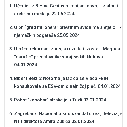
Učenici iz BiH na Genius olimpijadi osvojili zlatnu i
srebrenu medalju
22.06.2024
U bh “grad milionera” privatnim avionima sletjelo 17
njemačkih bogataša
25.05.2024
Uložen rekordan iznos, a rezultati izostali: Magoda
“naružio” predstavnike sarajevskih klubova
04.01.2024
Biber i Bektić: Notorna je laž da se Vlada FBiH
konsultovala sa ESV-om o najnižoj plaći
04.01.2024
Robot “konobar” atrakcija u Tuzli
03.01.2024
Zagrebački Nacional otkrio skandal u režiji televizije
N1 i direktora Amira Zukića
02.01.2024