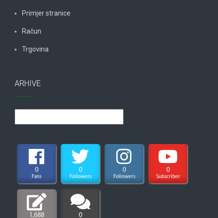
Primjer stranice
Račun
Trgovina
ARHIVE
Arhive
0
0
0
0
Fans
Followers
Followers
Subscriber
1,688
0