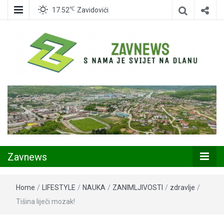
℃
17.52
Zavidovići
Zavidovići
Zavnews
Zavnews
Home
/
LIFESTYLE
/
NAUKA
/
ZANIMLJIVOSTI
/
zdravlje
/
Tišina liječi mozak!