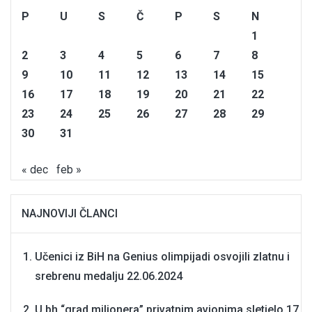
P
U
S
Č
P
S
N
1
2
3
4
5
6
7
8
9
10
11
12
13
14
15
16
17
18
19
20
21
22
23
24
25
26
27
28
29
30
31
« dec
feb »
NAJNOVIJI ČLANCI
Učenici iz BiH na Genius olimpijadi osvojili zlatnu i
srebrenu medalju
22.06.2024
U bh “grad milionera” privatnim avionima sletjelo 17