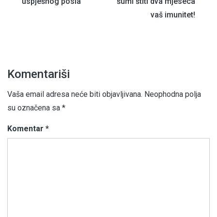
uspješnog posla
šumi štiti dva mjeseca
članaka
vaš imunitet!
Komentariši
Vaša email adresa neće biti objavljivana.
Neophodna polja
su označena sa
*
Komentar
*