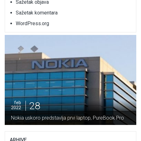
Sažetak objava
Sažetak komentara
WordPress.org
feb
2022
28
Potpisan
a uskoro predstavlja prvi laptop, PureBook Pro
Vranduk 
ARHIVE