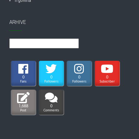
Trgovina
ARHIVE
Arhive
0
0
0
0
Fans
Followers
Followers
Subscriber
1,688
0
Post
Comments