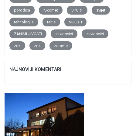
porodica
rukomet
SPORT
svijet
tehnologija
tenis
VIJESTI
ZANIMLJIVOSTI
zavidovići
zavidovići
zdk
zdk
zdravlje
NAJNOVIJI KOMENTARI