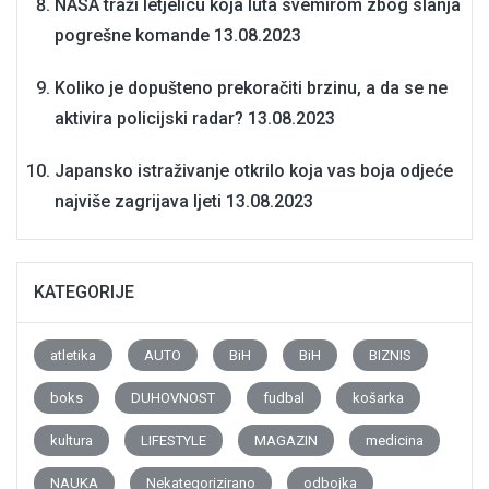
NASA traži letjelicu koja luta svemirom zbog slanja
pogrešne komande
13.08.2023
Koliko je dopušteno prekoračiti brzinu, a da se ne
aktivira policijski radar?
13.08.2023
Japansko istraživanje otkrilo koja vas boja odjeće
najviše zagrijava ljeti
13.08.2023
KATEGORIJE
atletika
AUTO
BiH
BiH
BIZNIS
boks
DUHOVNOST
fudbal
košarka
kultura
LIFESTYLE
MAGAZIN
medicina
NAUKA
Nekategorizirano
odbojka