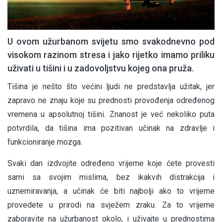
U ovom užurbanom svijetu smo svakodnevno pod
visokom razinom stresa i jako rijetko imamo priliku
uživati u tišini i u zadovoljstvu kojeg ona pruža.
Tišina je nešto što većini ljudi ne predstavlja užitak, jer
zapravo ne znaju koje su prednosti provođenja određenog
vremena u apsolutnoj tišini. Znanost je već nekoliko puta
potvrdila, da tišina ima pozitivan učinak na zdravlje i
funkcioniranje mozga.
Svaki dan izdvojite određeno vrijeme koje ćete provesti
sami sa svojim mislima, bez ikakvih distrakcija i
uznemiravanja, a učinak će biti najbolji ako to vrijeme
provedete u prirodi na svježem zraku. Za to vrijeme
zaboravite na užurbanost okolo, i uživajte u prednostima