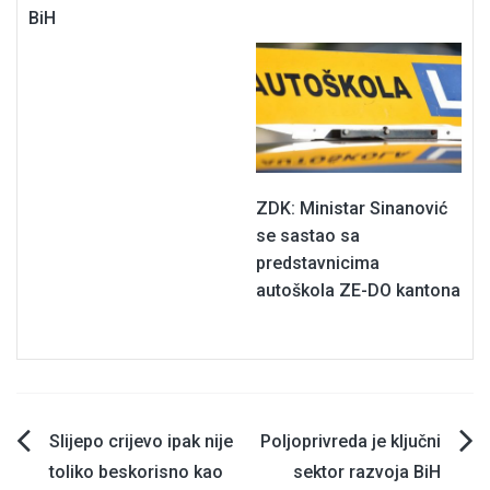
BiH
ZDK: Ministar Sinanović
se sastao sa
predstavnicima
autoškola ZE-DO kantona
Navigacija
Slijepo crijevo ipak nije
Poljoprivreda je ključni
toliko beskorisno kao
sektor razvoja BiH