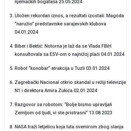
njemačkih bogataša
25.05.2024
Uložen rekordan iznos, a rezultati izostali: Magoda
“naružio” predstavnike sarajevskih klubova
04.01.2024
Biber i Bektić: Notorna je laž da se Vlada FBiH
konsultovala sa ESV-om o najnižoj plaći
04.01.2024
Robot “konobar” atrakcija u Tuzli
03.01.2024
Zagrebački Nacional otkrio skandal u režiji televizije
N1 i direktora Amira Zukića
02.01.2024
Razgovor sa robotom: “Bolje bismo upravljali
Zemljom od ljudi, vi ste pristrasni”
13.08.2023
NASA traži letjelicu koja luta svemirom zbog slanja