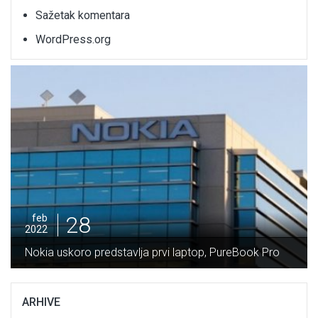
Sažetak komentara
WordPress.org
28
feb
2022
Nokia uskoro predstavlja prvi laptop, PureBook Pro
ARHIVE