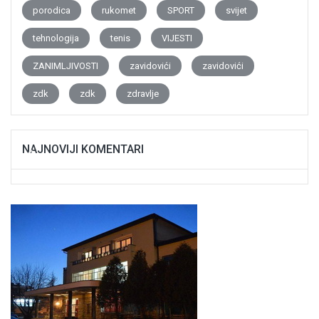
porodica
rukomet
SPORT
svijet
tehnologija
tenis
VIJESTI
ZANIMLJIVOSTI
zavidovići
zavidovići
zdk
zdk
zdravlje
NAJNOVIJI KOMENTARI