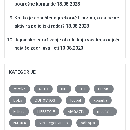
pogrešne komande
13.08.2023
Koliko je dopušteno prekoračiti brzinu, a da se ne
aktivira policijski radar?
13.08.2023
Japansko istraživanje otkrilo koja vas boja odjeće
najviše zagrijava ljeti
13.08.2023
KATEGORIJE
atletika
AUTO
BiH
BiH
BIZNIS
boks
DUHOVNOST
fudbal
košarka
kultura
LIFESTYLE
MAGAZIN
medicina
NAUKA
Nekategorizirano
odbojka