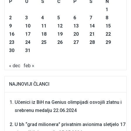
P
U
S
Č
P
S
N
1
2
3
4
5
6
7
8
9
10
11
12
13
14
15
16
17
18
19
20
21
22
23
24
25
26
27
28
29
30
31
« dec
feb »
NAJNOVIJI ČLANCI
Učenici iz BiH na Genius olimpijadi osvojili zlatnu i
srebrenu medalju
22.06.2024
U bh “grad milionera” privatnim avionima sletjelo 17