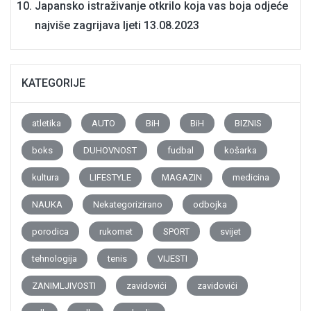
Japansko istraživanje otkrilo koja vas boja odjeće
najviše zagrijava ljeti
13.08.2023
KATEGORIJE
atletika
AUTO
BiH
BiH
BIZNIS
boks
DUHOVNOST
fudbal
košarka
kultura
LIFESTYLE
MAGAZIN
medicina
NAUKA
Nekategorizirano
odbojka
porodica
rukomet
SPORT
svijet
tehnologija
tenis
VIJESTI
ZANIMLJIVOSTI
zavidovići
zavidovići