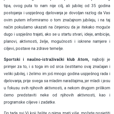
tipa, ovog puta to nam nije cilj, ali jubilej od 35 godina
postojanja i uspješnog djelovanja je dovoljan razlog da Vas
ovim putem informiramo o tom značajnom jubileju, i na taj
način pokušamo ukazati na činjenicu da je itekako moguće
dugo i uspješno trajati, ako se u startu stvari, ideje, ambicije,
planovi, aktivnosti, želje, mogućnosti i iskrene namjere i
ciljevi, postave na zdrave temelje.
Sportski i naučno-istraživački klub Atom,
najbolji je
primjer za to, i s toga im od srca čestitamo ovaj značajan i
veliki jubilej, i želimo im još mnogo godina uspješnog rada i
djelovanja, prije svega sa mladim naraštajima, jer mladi i jesu
u fokusu svih njihovih aktivnosti, a nekom drugom prilikom
ćemo predstaviti neke od njihovih aktivnosti, kao i
programske ciljeve i zadatke.
Do tada svi Vi koji želite o njima znati više, možete posjetiti