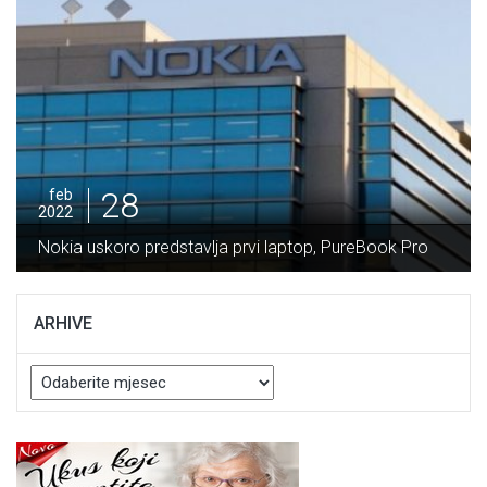
28
feb
2022
Potpisan Ugovor za izgradnju dionice Nemila –
Vranduk vrijedan 64 miliona maraka
ARHIVE
Arhive