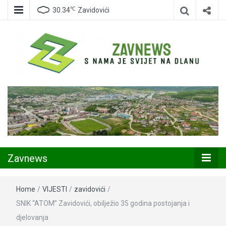
℃
30.34
Zavidovići
Zavidovići
Zavnews
Zavnews
Home
/
VIJESTI
/
zavidovići
/
SNIK “ATOM” Zavidovići, obilježio 35 godina postojanja i
djelovanja