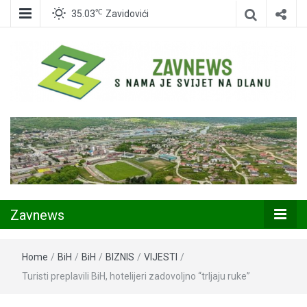
℃
35.03
Zavidovići
Zavidovići
Zavnews
Zavnews
Home
/
BiH
/
BiH
/
BIZNIS
/
VIJESTI
/
Turisti preplavili BiH, hotelijeri zadovoljno “trljaju ruke”