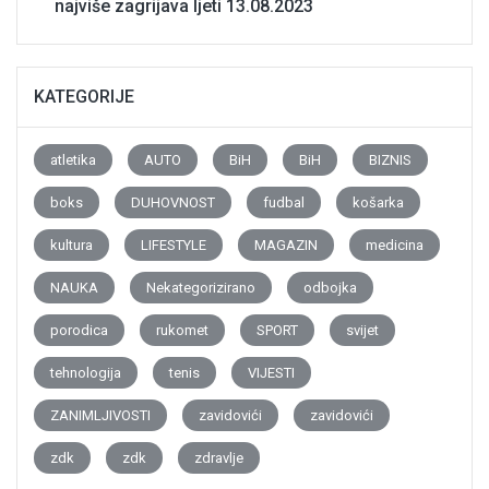
najviše zagrijava ljeti
13.08.2023
KATEGORIJE
atletika
AUTO
BiH
BiH
BIZNIS
boks
DUHOVNOST
fudbal
košarka
kultura
LIFESTYLE
MAGAZIN
medicina
NAUKA
Nekategorizirano
odbojka
porodica
rukomet
SPORT
svijet
tehnologija
tenis
VIJESTI
ZANIMLJIVOSTI
zavidovići
zavidovići
zdk
zdk
zdravlje