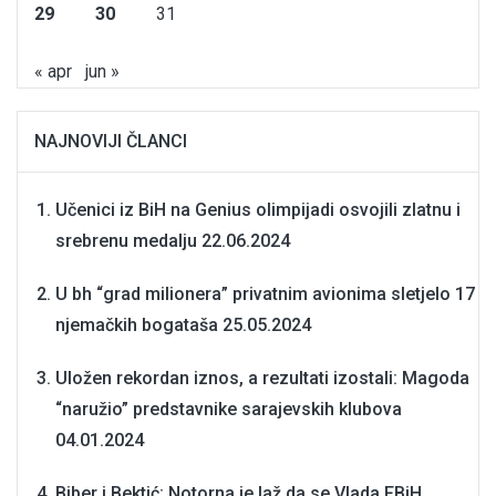
29
30
31
« apr
jun »
NAJNOVIJI ČLANCI
Učenici iz BiH na Genius olimpijadi osvojili zlatnu i
srebrenu medalju
22.06.2024
U bh “grad milionera” privatnim avionima sletjelo 17
njemačkih bogataša
25.05.2024
Uložen rekordan iznos, a rezultati izostali: Magoda
“naružio” predstavnike sarajevskih klubova
04.01.2024
Biber i Bektić: Notorna je laž da se Vlada FBiH