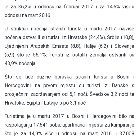
je za 36,2% u odnosu na februar 2017. i za 14,6% viši u
odnosu na mart 2016.
U strukturi noćenja stranih turista u martu 2017. najviše
noćenja ostvarili su turisti iz Hrvatske (24,4%), Srbije (10,8),
Ujedinjenih Arapskih Emirata (8,8), Italije (6,2) i Slovenije
(5,9) što je 56,1%. Turisti iz ostalih zemalja ostvarili su
43,9% noćenja.
Što se tiče dužine boravka stranih turista u Bosni i
Hercegovini, na prvom mjestu su turisti iz: Danske s
prosječnim zadržavanjem od 5,1 noći, Švedske 3,2 nоći te
Hrvatske, Egipta i Latvije s po 3,1 noć.
Turistima je u martu 2017. u Bosni i Hercegovini bilo na
raspolaganju 17.641 soba, apartmana i mjesta za kampiranje
što je za 14,9% više u odnosu na mart 2016. i 37.008