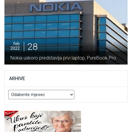
28
feb
2022
Nokia uskoro predstavlja prvi laptop, PureBook Pro
ARHIVE
Arhive