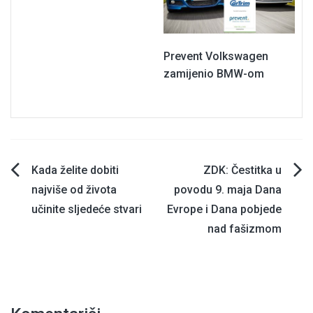
Prevent Volkswagen
zamijenio BMW-om
Navigacija
Kada želite dobiti
ZDK: Čestitka u
najviše od života
povodu 9. maja Dana
članaka
učinite sljedeće stvari
Evrope i Dana pobjede
nad fašizmom