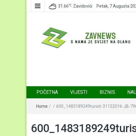
℃
31.66
Zavidovići
Petak, 7 Augusta 20
Zavnews
Zavidovići
POČETNA
VIJESTI
BIZNIS
NA
Home
/
/
600_1483189249turisti-31122016-JB-79
600_1483189249turis