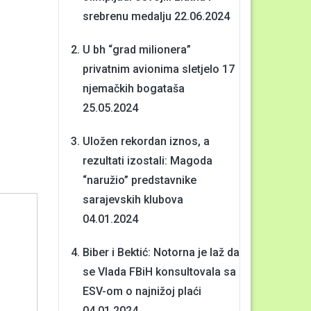
srebrenu medalju
22.06.2024
U bh “grad milionera”
privatnim avionima sletjelo 17
njemačkih bogataša
25.05.2024
Uložen rekordan iznos, a
rezultati izostali: Magoda
“naružio” predstavnike
sarajevskih klubova
04.01.2024
Biber i Bektić: Notorna je laž da
se Vlada FBiH konsultovala sa
ESV-om o najnižoj plaći
04.01.2024