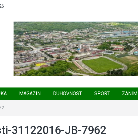
26
UKA
MAGAZIN
DUHOVNOST
SPORT
ZANIM
62
ti-31122016-JB-7962