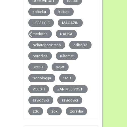
DUHOVNOST
fudbal
košarka
kultura
LIFESTYLE
MAGAZIN
medicina
NAUKA
Nekategorizirano
odbojka
porodica
rukomet
SPORT
svijet
tehnologija
tenis
VIJESTI
ZANIMLJIVOSTI
zavidovići
zavidovići
zdk
zdk
zdravlje