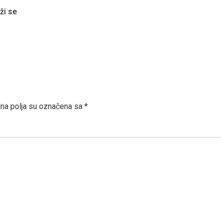
aži se
a polja su označena sa
*