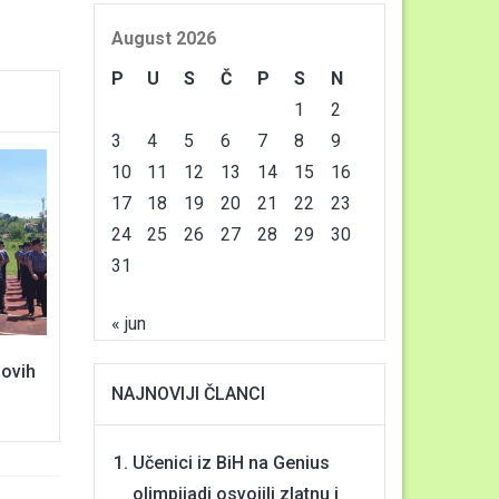
August 2026
P
U
S
Č
P
S
N
1
2
3
4
5
6
7
8
9
10
11
12
13
14
15
16
17
18
19
20
21
22
23
24
25
26
27
28
29
30
31
« jun
novih
NAJNOVIJI ČLANCI
Učenici iz BiH na Genius
olimpijadi osvojili zlatnu i