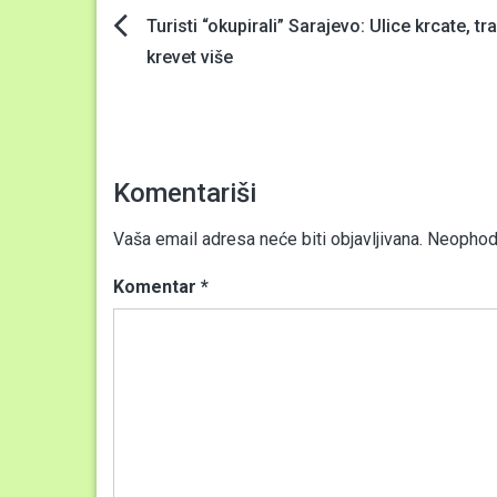
Navigacija
Turisti “okupirali” Sarajevo: Ulice krcate, tr
krevet više
članaka
Komentariši
Vaša email adresa neće biti objavljivana.
Neophodn
Komentar
*