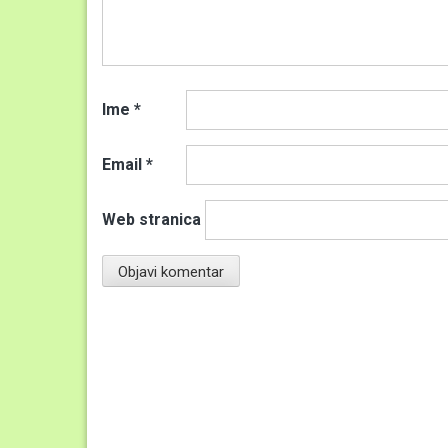
Ime
*
Email
*
Web stranica