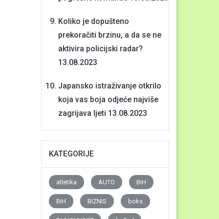
Koliko je dopušteno
prekoračiti brzinu, a da se ne
aktivira policijski radar?
13.08.2023
Japansko istraživanje otkrilo
koja vas boja odjeće najviše
zagrijava ljeti
13.08.2023
KATEGORIJE
atletika
AUTO
BiH
BiH
BIZNIS
boks