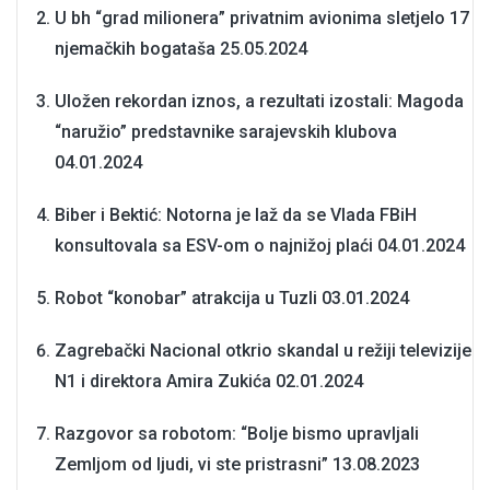
U bh “grad milionera” privatnim avionima sletjelo 17
njemačkih bogataša
25.05.2024
Uložen rekordan iznos, a rezultati izostali: Magoda
“naružio” predstavnike sarajevskih klubova
04.01.2024
Biber i Bektić: Notorna je laž da se Vlada FBiH
konsultovala sa ESV-om o najnižoj plaći
04.01.2024
Robot “konobar” atrakcija u Tuzli
03.01.2024
Zagrebački Nacional otkrio skandal u režiji televizije
N1 i direktora Amira Zukića
02.01.2024
Razgovor sa robotom: “Bolje bismo upravljali
Zemljom od ljudi, vi ste pristrasni”
13.08.2023