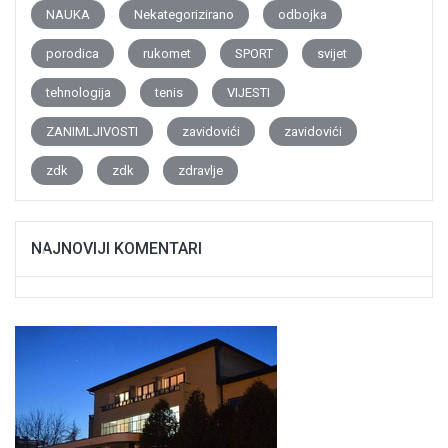
NAUKA
Nekategorizirano
odbojka
porodica
rukomet
SPORT
svijet
tehnologija
tenis
VIJESTI
ZANIMLJIVOSTI
zavidovići
zavidovići
zdk
zdk
zdravlje
NAJNOVIJI KOMENTARI