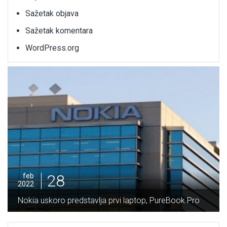
Sažetak objava
Sažetak komentara
WordPress.org
28
feb
2022
Potpisan Ugovor za izg
tavlja prvi laptop, PureBook Pro
Vranduk vrijedan 64 mi