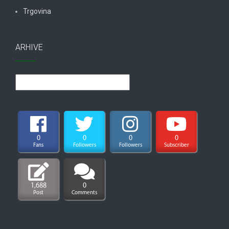
Trgovina
ARHIVE
Arhive
0
0
0
0
Fans
Followers
Followers
Subscriber
1,688
0
Post
Comments