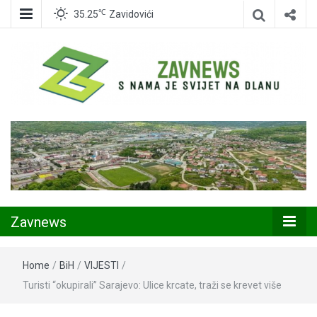
℃
35.25
Zavidovići
Zavidovići
Zavnews
Zavnews
Home
/
BiH
/
VIJESTI
/
Turisti “okupirali” Sarajevo: Ulice krcate, traži se krevet više