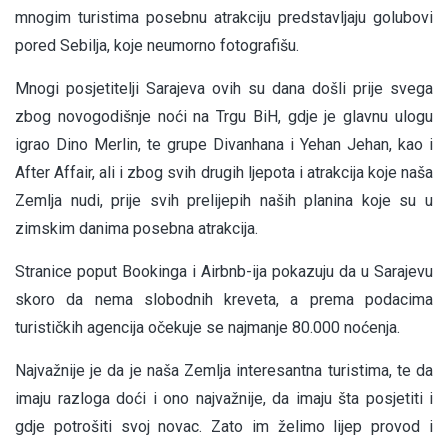
mnogim turistima posebnu atrakciju predstavljaju golubovi
pored Sebilja, koje neumorno fotografišu.
Mnogi posjetitelji Sarajeva ovih su dana došli prije svega
zbog novogodišnje noći na Trgu BiH, gdje je glavnu ulogu
igrao Dino Merlin, te grupe Divanhana i Yehan Jehan, kao i
After Affair, ali i zbog svih drugih ljepota i atrakcija koje naša
Zemlja nudi, prije svih prelijepih naših planina koje su u
zimskim danima posebna atrakcija.
Stranice poput Bookinga i Airbnb-ija pokazuju da u Sarajevu
skoro da nema slobodnih kreveta, a prema podacima
turističkih agencija očekuje se najmanje 80.000 noćenja.
Najvažnije je da je naša Zemlja interesantna turistima, te da
imaju razloga doći i ono najvažnije, da imaju šta posjetiti i
gdje potrošiti svoj novac. Zato im želimo lijep provod i