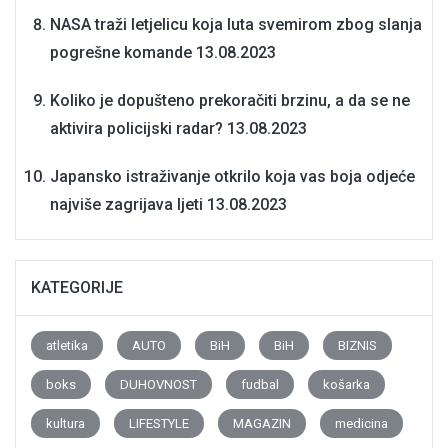
NASA traži letjelicu koja luta svemirom zbog slanja
pogrešne komande
13.08.2023
Koliko je dopušteno prekoračiti brzinu, a da se ne
aktivira policijski radar?
13.08.2023
Japansko istraživanje otkrilo koja vas boja odjeće
najviše zagrijava ljeti
13.08.2023
KATEGORIJE
atletika
AUTO
BiH
BiH
BIZNIS
boks
DUHOVNOST
fudbal
košarka
kultura
LIFESTYLE
MAGAZIN
medicina