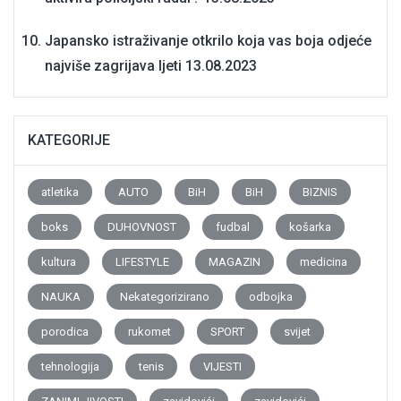
Japansko istraživanje otkrilo koja vas boja odjeće
najviše zagrijava ljeti
13.08.2023
KATEGORIJE
atletika
AUTO
BiH
BiH
BIZNIS
boks
DUHOVNOST
fudbal
košarka
kultura
LIFESTYLE
MAGAZIN
medicina
NAUKA
Nekategorizirano
odbojka
porodica
rukomet
SPORT
svijet
tehnologija
tenis
VIJESTI