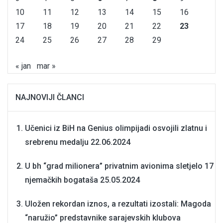
10
11
12
13
14
15
16
17
18
19
20
21
22
23
24
25
26
27
28
29
« jan
mar »
NAJNOVIJI ČLANCI
Učenici iz BiH na Genius olimpijadi osvojili zlatnu i
srebrenu medalju
22.06.2024
U bh “grad milionera” privatnim avionima sletjelo 17
njemačkih bogataša
25.05.2024
Uložen rekordan iznos, a rezultati izostali: Magoda
“naružio” predstavnike sarajevskih klubova