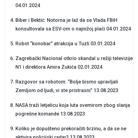
04.01.2024
Biber i Bektić: Notorna je laž da se Vlada FBiH
konsultovala sa ESV-om o najnižoj plaći
04.01.2024
Robot “konobar” atrakcija u Tuzli
03.01.2024
Zagrebački Nacional otkrio skandal u režiji televizije
N1 i direktora Amira Zukića
02.01.2024
Razgovor sa robotom: “Bolje bismo upravljali
Zemljom od ljudi, vi ste pristrasni”
13.08.2023
NASA traži letjelicu koja luta svemirom zbog slanja
pogrešne komande
13.08.2023
Koliko je dopušteno prekoračiti brzinu, a da se ne
aktivira policijski radar?
13.08.2023