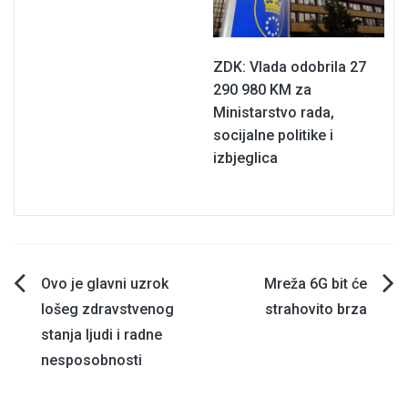
ZDK: Vlada odobrila 27
290 980 KM za
Ministarstvo rada,
socijalne politike i
izbjeglica
Navigacija
Ovo je glavni uzrok
Mreža 6G bit će
lošeg zdravstvenog
strahovito brza
članaka
stanja ljudi i radne
nesposobnosti