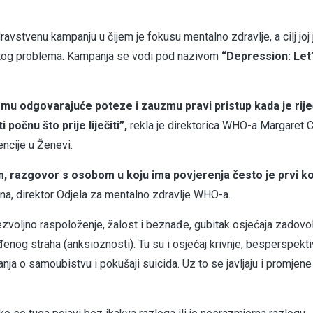
avstvenu kampanju u čijem je fokusu mentalno zdravlje, a cilj joj 
 s tog problema. Kampanja se vodi pod nazivom
“Depression: Let’
u odgovarajuće poteze i zauzmu pravi pristup kada je rije
počnu što prije liječiti”,
rekla je direktorica WHO-a Margaret 
ncije u Ženevi.
, razgovor s osobom u koju ima povjerenja često je prvi k
a, direktor Odjela za mentalno zdravlje WHO-a.
zvoljno raspoloženje, žalost i beznađe, gubitak osjećaja zadovol
đenog straha (anksioznosti). Tu su i osjećaj krivnje, besperspekti
nja o samoubistvu i pokušaji suicida. Uz to se javljaju i promjene