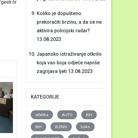
geek.hr
Koliko je dopušteno
prekoračiti brzinu, a da se ne
aktivira policijski radar?
13.08.2023
Japansko istraživanje otkrilo
koja vas boja odjeće najviše
zagrijava ljeti
13.08.2023
KATEGORIJE
atletika
AUTO
BiH
BiH
BIZNIS
boks