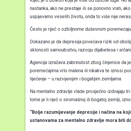
Riječ je o bolesti koja je više od obične tuge. No 
nastanka, ako ne prestaje ili se ponovno vrati, ako 
uspijevamo veseliti životu, onda to više nije neras
Često je riječ o ozbiljnome duševnom poremećaju, o
Dokazano je da depresija povećava rizik od obolije
sklonosti samoubistvu, razvoju dijabetesa i srčani
Agencija izražava zabrinutost zbog činjenice da 
poremećajima vrlo malena ili nikakva te iznosi po
liječenje – u razvijenijim i bogatijim zemljama.
Na mentalno zdravlje vlade prosječno izdvajaju tri
tome je li riječ o siromašnoj ili bogatoj zemlji, iz
“Bolje razumijevanje depresije i načina na koji 
ustanovama za mentalno zdravlje mora biti dos