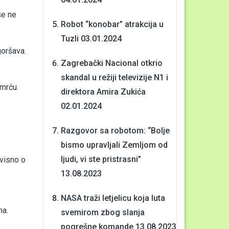
še ne
Robot “konobar” atrakcija u
Tuzli
03.01.2024
goršava.
Zagrebački Nacional otkrio
skandal u režiji televizije N1 i
smrću.
direktora Amira Zukića
02.01.2024
Razgovor sa robotom: “Bolje
bismo upravljali Zemljom od
ljudi, vi ste pristrasni”
ovisno o
13.08.2023
NASA traži letjelicu koja luta
na.
svemirom zbog slanja
pogrešne komande
13.08.2023