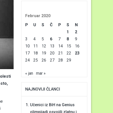
Februar 2020
P
U
S
Č
P
S
N
1
2
3
4
5
6
7
8
9
10
11
12
13
14
15
16
17
18
19
20
21
22
23
24
25
26
27
28
29
« jan
mar »
olesti
osto,
NAJNOVIJI ČLANCI
me
Učenici iz BiH na Genius
i
olimpijadi osvojili zlatnu i