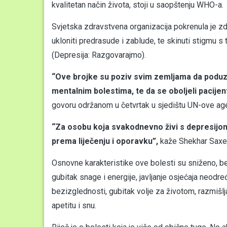
kvalitetan način života, stoji u saopštenju WHO-a.
Svjetska zdravstvena organizacija pokrenula je zdr
ukloniti predrasude i zablude, te skinuti stigmu
(Depresija: Razgovarajmo).
“Ove brojke su poziv svim zemljama da poduzm
mentalnim bolestima, te da se oboljeli pacijenti 
govoru održanom u četvrtak u sjedištu UN-ove age
“Za osobu koja svakodnevno živi s depresijom
prema liječenju i oporavku”,
kaže Shekhar Saxen
Osnovne karakteristike ove bolesti su sniženo, be
gubitak snage i energije, javljanje osjećaja neodre
bezizglednosti, gubitak volje za životom, razmišlja
apetitu i snu.