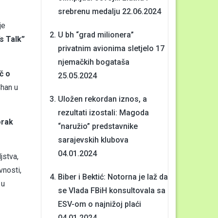
srebrenu medalju
22.06.2024
je
U bh “grad milionera”
s Talk”
privatnim avionima sletjelo 17
njemačkih bogataša
č o
25.05.2024
Chan u
Uložen rekordan iznos, a
rezultati izostali: Magoda
orak
“naružio” predstavnike
sarajevskih klubova
04.01.2024
jstva,
vnosti,
Biber i Bektić: Notorna je laž da
 u
se Vlada FBiH konsultovala sa
ESV-om o najnižoj plaći
04.01.2024