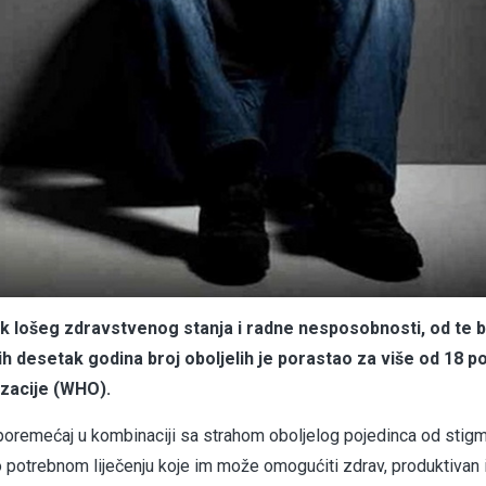
k lošeg zdravstvenog stanja i radne nesposobnosti, od te b
njih desetak godina broj oboljelih je porastao za više od 18 p
izacije (WHO).
i poremećaj u kombinaciji sa strahom oboljelog pojedinca od stig
 potrebnom liječenju koje im može omogućiti zdrav, produktivan 