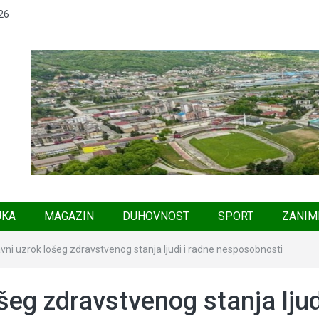
26
UKA
MAGAZIN
DUHOVNOST
SPORT
ZANIM
avni uzrok lošeg zdravstvenog stanja ljudi i radne nesposobnosti
šeg zdravstvenog stanja ljudi