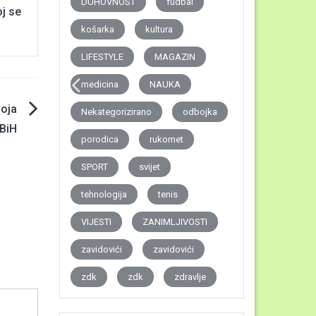
DUHOVNOST
fudbal
oj se
košarka
kultura
LIFESTYLE
MAGAZIN
medicina
NAUKA
voja
Nekategorizirano
odbojka
 BiH
porodica
rukomet
SPORT
svijet
tehnologija
tenis
VIJESTI
ZANIMLJIVOSTI
zavidovići
zavidovići
zdk
zdk
zdravlje