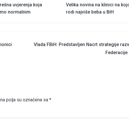
rešna uvjerenja koja
Velika novina na klinici na koj
mo normalnim
rodi najviše beba u BiH
ionici
Vlada FBiH: Predstavljen Nacrt strategije raz
Federacije
a polja su označena sa
*