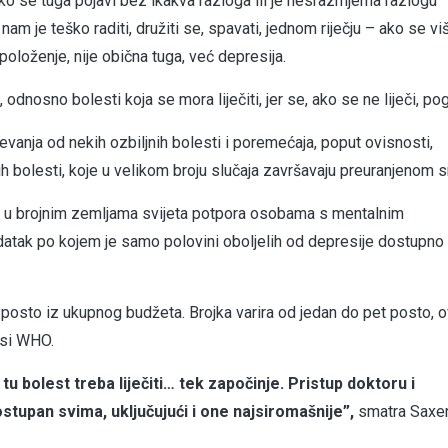
ako se tuga pojavi bez ikakva razloga ili je nesrazmjerna razlogu
nam je teško raditi, družiti se, spavati, jednom riječju – ako se vi
položenje, nije obična tuga, već depresija.
dnosno bolesti koja se mora liječiti, jer se, ako se ne liječi, po
vanja od nekih ozbiljnih bolesti i poremećaja, poput ovisnosti,
h bolesti, koje u velikom broju slučaja završavaju preuranjenom 
je u brojnim zemljama svijeta potpora osobama s mentalnim
datak po kojem je samo polovini oboljelih od depresije dostupno
 posto iz ukupnog budžeta. Brojka varira od jedan do pet posto, 
nosi WHO.
tu bolest treba liječiti… tek započinje. Pristup doktoru i
tupan svima, uključujući i one najsiromašnije”,
smatra Saxe