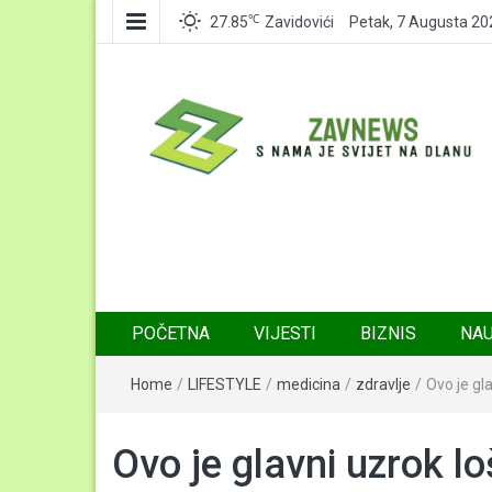
℃
27.85
Zavidovići
Petak, 7 Augusta 20
Zavnews
Zavidovići
POČETNA
VIJESTI
BIZNIS
NA
Home
/
LIFESTYLE
/
medicina
/
zdravlje
/
Ovo je gl
Ovo je glavni uzrok lo