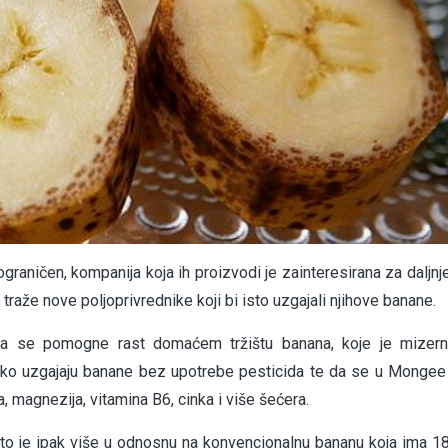
aničen, kompanija koja ih proizvodi je zainteresirana za daljnje
raže nove poljoprivrednike koji bi isto uzgajali njihove banane.
da se pomogne rast domaćem tržištu banana, koje je mizer
o uzgajaju banane bez upotrebe pesticida te da se u Mongee 
a, magnezija, vitamina B6, cinka i više šećera.
o je ipak više u odnosnu na konvencionalnu bananu koja ima 1