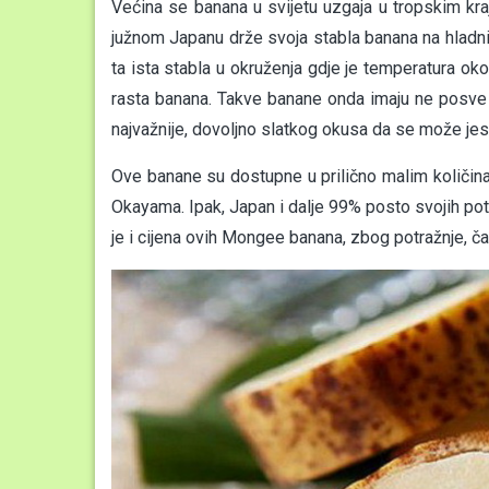
Većina se banana u svijetu uzgaja u tropskim k
južnom Japanu drže svoja stabla banana na hladni
ta ista stabla u okruženja gdje je temperatura oko
rasta banana. Takve banane onda imaju ne posve zre
najvažnije, dovoljno slatkog okusa da se može jest
Ove banane su dostupne u prilično malim količi
Okayama. Ipak, Japan i dalje 99% posto svojih po
je i cijena ovih Mongee banana, zbog potražnje, ča