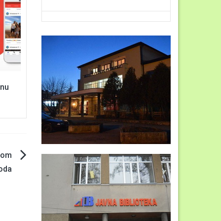
enu
dom
oda