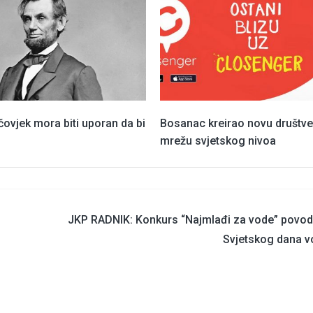
čovjek mora biti uporan da bi
Bosanac kreirao novu društv
mrežu svjetskog nivoa
JKP RADNIK: Konkurs “Najmlađi za vode” povo
Svjetskog dana v