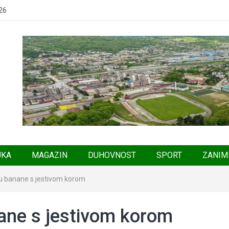
26
UKA
MAGAZIN
DUHOVNOST
SPORT
ZANIM
u banane s jestivom korom
ane s jestivom korom