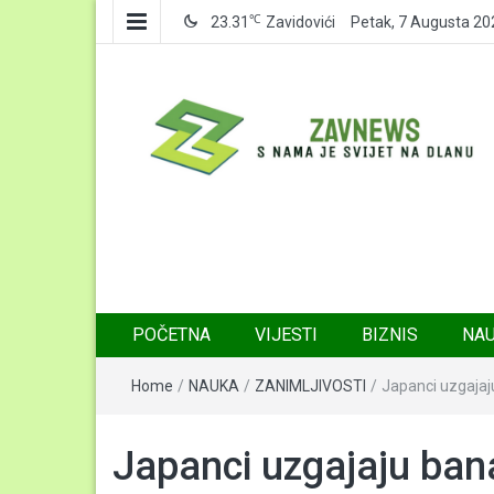
℃
23.31
Zavidovići
Petak, 7 Augusta 20
Zavnews
Zavidovići
POČETNA
VIJESTI
BIZNIS
NA
Home
/
NAUKA
/
ZANIMLJIVOSTI
/
Japanci uzgajaj
Japanci uzgajaju ban