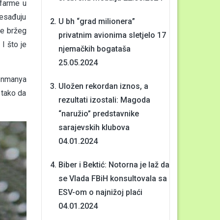
 farme u
resađuju
U bh “grad milionera”
je bržeg
privatnim avionima sletjelo 17
I što je
njemačkih bogataša
25.05.2024
Tenmanya
Uložen rekordan iznos, a
 tako da
rezultati izostali: Magoda
“naružio” predstavnike
sarajevskih klubova
04.01.2024
Biber i Bektić: Notorna je laž da
se Vlada FBiH konsultovala sa
ESV-om o najnižoj plaći
04.01.2024