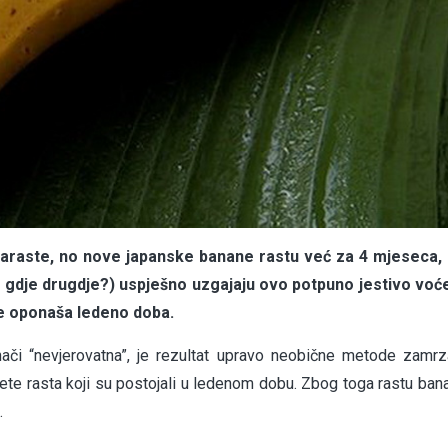
araste, no nove japanske banane rastu već za 4 mjeseca, a
(a gdje drugdje?) uspješno uzgajaju ovo potpuno jestivo voć
e oponaša ledeno doba.
či “nevjerovatna”, je rezultat upravo neobične metode zamrz
jete rasta koji su postojali u ledenom dobu. Zbog toga rastu ban
.