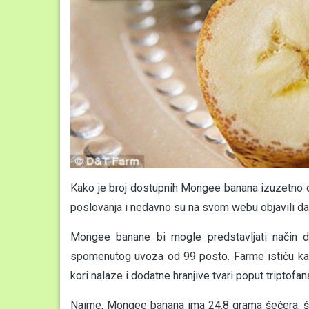
Kako je broj dostupnih Mongee banana izuzetno ogr
poslovanja i nedavno su na svom webu objavili da t
Mongee banane bi mogle predstavljati način 
spomenutog uvoza od 99 posto. Farme ističu kak
kori nalaze i dodatne hranjive tvari poput triptofan
Naime, Mongee banana ima 24.8 grama šećera, št