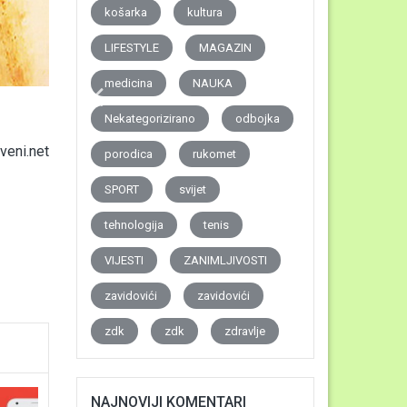
košarka
kultura
LIFESTYLE
MAGAZIN
medicina
NAUKA
Nekategorizirano
odbojka
eni.net
porodica
rukomet
SPORT
svijet
tehnologija
tenis
VIJESTI
ZANIMLJIVOSTI
zavidovići
zavidovići
zdk
zdk
zdravlje
NAJNOVIJI KOMENTARI