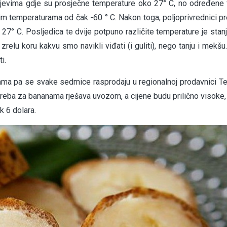
rajevima gdje su prosječne temperature oko 27° C, no određene
m temperaturama od čak -60 ° C. Nakon toga, poljoprivrednici p
 27° C. Posljedica te dvije potpuno različite temperature je stan
lu koru kakvu smo navikli viđati (i guliti), nego tanju i mekšu. 
i.
nama pa se svake sedmice rasprodaju u regionalnoj prodavnici 
treba za bananama rješava uvozom, a cijene budu prilično visoke,
k 6 dolara.