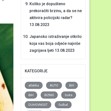
Koliko je dopušteno
prekoračiti brzinu, a da se ne
aktivira policijski radar?
13.08.2023
Japansko istraživanje otkrilo
koja vas boja odjeće najviše
zagrijava ljeti
13.08.2023
KATEGORIJE
atletika
AUTO
BiH
BiH
BIZNIS
boks
DUHOVNOST
fudbal