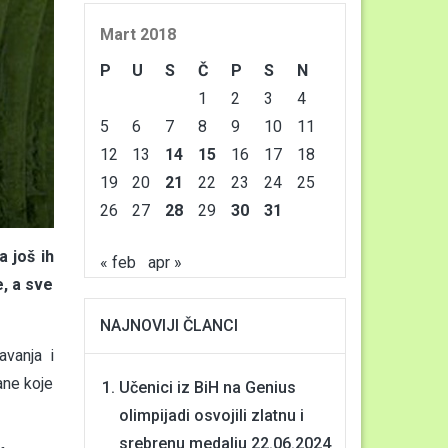
Mart 2018
P
U
S
Č
P
S
N
1
2
3
4
5
6
7
8
9
10
11
12
13
14
15
16
17
18
19
20
21
22
23
24
25
26
27
28
29
30
31
 još ih
« feb
apr »
e, a sve
NAJNOVIJI ČLANCI
avanja i
ane koje
Učenici iz BiH na Genius
olimpijadi osvojili zlatnu i
srebrenu medalju
22.06.2024