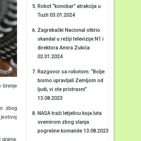
Robot “konobar” atrakcija u
Tuzli
03.01.2024
Zagrebački Nacional otkrio
skandal u režiji televizije N1 i
direktora Amira Zukića
02.01.2024
Razgovor sa robotom: “Bolje
bismo upravljali Zemljom od
 širenje
ljudi, vi ste pristrasni”
13.08.2023
no zbog
NASA traži letjelicu koja luta
jestivoj
svemirom zbog slanja
pogrešne komande
13.08.2023
8 grama.