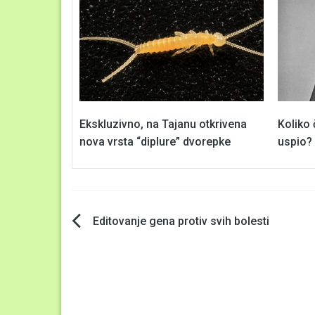
Ekskluzivno, na Tajanu otkrivena
Koliko 
nova vrsta “diplure” dvorepke
uspio?
Navigacija
Editovanje gena protiv svih bolesti
članaka