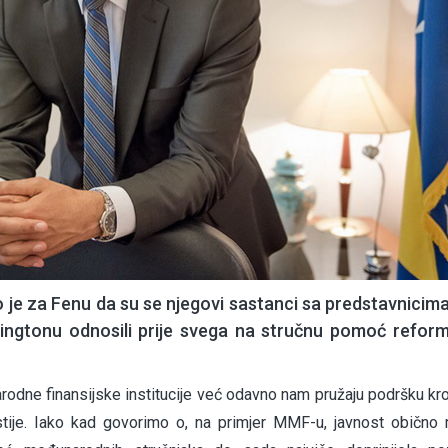
vio je za Fenu da su se njegovi sastanci sa predstavnici
hingtonu odnosili prije svega na stručnu pomoć refo
odne finansijske institucije već odavno nam pružaju podršku kr
stije. Iako kad govorimo o, na primjer MMF-u, javnost obično 