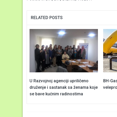
RELATED POSTS
U Razvojnoj agenciji upriličeno
BH-Gas
druženje i sastanak sa ženama koje
velepr
se bave kućnim radinostima