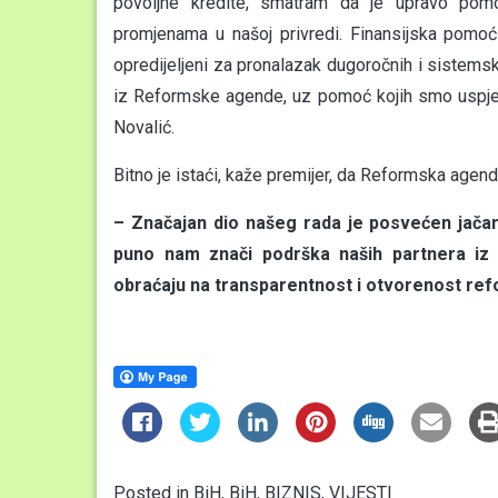
povoljne kredite, smatram da je upravo pomo
promjenama u našoj privredi. Finansijska pomoć 
opredijeljeni za pronalazak dugoročnih i sistemsk
iz Reformske agende, uz pomoć kojih smo uspjel
Novalić.
Bitno je istaći, kaže premijer, da Reformska age
– Značajan dio našeg rada je posvećen jačanj
puno nam znači podrška naših partnera iz 
obraćaju na transparentnost i otvorenost re
Posted in
BiH
,
BiH
,
BIZNIS
,
VIJESTI