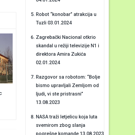
Robot “konobar” atrakcija u
Tuzli
03.01.2024
Zagrebački Nacional otkrio
skandal u režiji televizije N1 i
direktora Amira Zukića
02.01.2024
Razgovor sa robotom: “Bolje
bismo upravljali Zemljom od
c
ljudi, vi ste pristrasni”
13.08.2023
NASA traži letjelicu koja luta
svemirom zbog slanja
pogrešne komande
13.08.2023