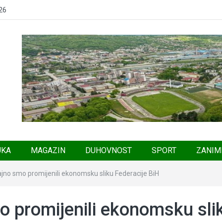
26
UKA
MAGAZIN
DUHOVNOST
SPORT
ZANIM
ajno smo promijenili ekonomsku sliku Federacije BiH
o promijenili ekonomsku sli