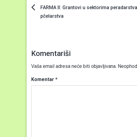
Navigacija
FARMA II: Grantovi u sektorima peradarstva
pčelarstva
članaka
Komentariši
Vaša email adresa neće biti objavljivana.
Neophodn
Komentar
*