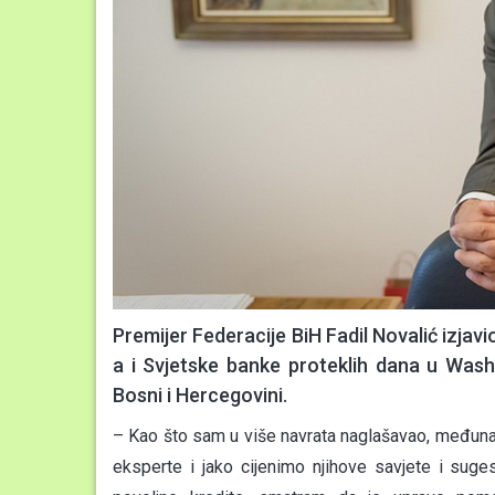
Premijer Federacije BiH Fadil Novalić izja
a i Svjetske banke proteklih dana u Was
Bosni i Hercegovini.
– Kao što sam u više navrata naglašavao, međunar
eksperte i jako cijenimo njihove savjete i suge