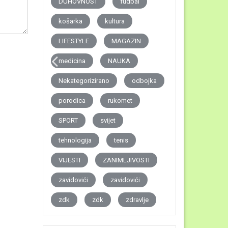
DUHOVNOST
fudbal
košarka
kultura
LIFESTYLE
MAGAZIN
medicina
NAUKA
Nekategorizirano
odbojka
porodica
rukomet
SPORT
svijet
tehnologija
tenis
VIJESTI
ZANIMLJIVOSTI
zavidovići
zavidovići
zdk
zdk
zdravlje