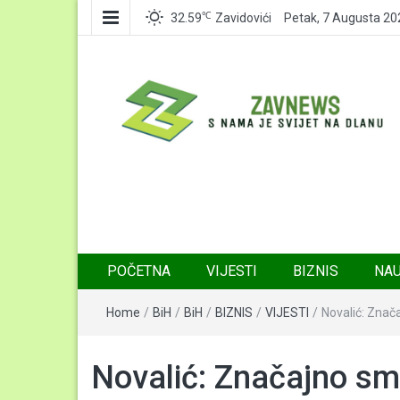
℃
32.59
Zavidovići
Petak, 7 Augusta 20
Zavnews
Zavidovići
POČETNA
VIJESTI
BIZNIS
NA
Home
/
BiH
/
BiH
/
BIZNIS
/
VIJESTI
/
Novalić: Znač
Novalić: Značajno sm