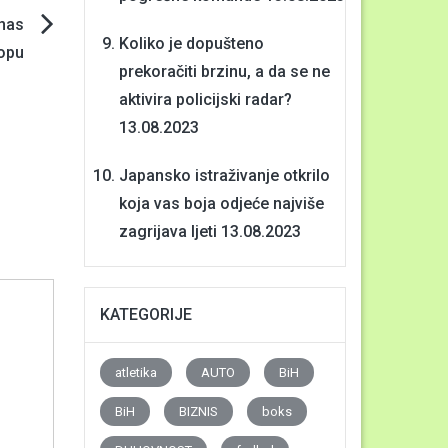
anas
Koliko je dopušteno
ropu
prekoračiti brzinu, a da se ne
aktivira policijski radar?
13.08.2023
Japansko istraživanje otkrilo
koja vas boja odjeće najviše
zagrijava ljeti
13.08.2023
KATEGORIJE
atletika
AUTO
BiH
BiH
BIZNIS
boks