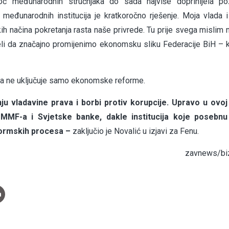
ć međunarodnih stručnjaka do sada najviše doprinijela poz
međunarodnih institucija je kratkoročno rješenje. Moja vlada 
ih načina pokretanja rasta naše privrede. Tu prije svega mislim 
i da značajno promijenimo ekonomsku sliku Federacije BiH – 
nda ne uključuje samo ekonomske reforme.
u vladavine prava i borbi protiv korupcije. Upravo u ovoj 
MMF-a i Svjetske banke, dakle institucija koje posebnu
formskih procesa –
zaključio je Novalić u izjavi za Fenu.
zavnews/biz