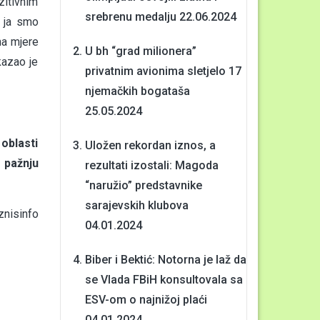
itivnim
srebrenu medalju
22.06.2024
i ja smo
na mjere
U bh “grad milionera”
kazao je
privatnim avionima sletjelo 17
njemačkih bogataša
25.05.2024
oblasti
Uložen rekordan iznos, a
 pažnju
rezultati izostali: Magoda
“naružio” predstavnike
sarajevskih klubova
nisinfo
04.01.2024
Biber i Bektić: Notorna je laž da
se Vlada FBiH konsultovala sa
ESV-om o najnižoj plaći
04.01.2024