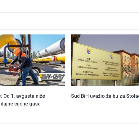
: Od 1. avgusta niže
Sud BiH uvažio žalbu za Stola
odajne cijene gasa