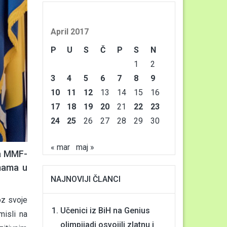
April 2017
P
U
S
Č
P
S
N
1
2
3
4
5
6
7
8
9
10
11
12
13
14
15
16
17
18
19
20
21
22
23
24
25
26
27
28
29
30
« mar
maj »
ma MMF-
rmama u
NAJNOVIJI ČLANCI
oz svoje
Učenici iz BiH na Genius
misli na
olimpijadi osvojili zlatnu i