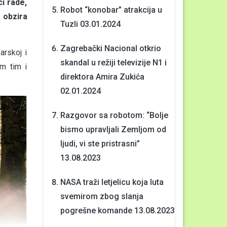
ci rade,
Robot “konobar” atrakcija u
 obzira
Tuzli
03.01.2024
Zagrebački Nacional otkrio
arskoj i
skandal u režiji televizije N1 i
im tim i
direktora Amira Zukića
02.01.2024
Razgovor sa robotom: “Bolje
bismo upravljali Zemljom od
ljudi, vi ste pristrasni”
13.08.2023
NASA traži letjelicu koja luta
svemirom zbog slanja
pogrešne komande
13.08.2023