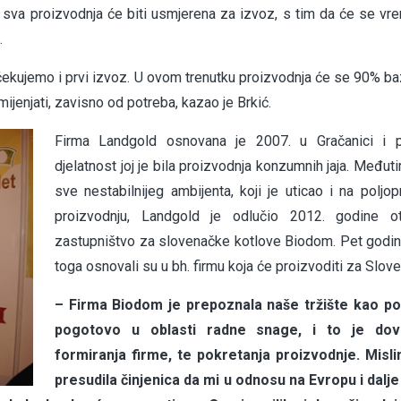
 sva proizvodnja će biti usmjerena za izvoz, s tim da će se v
.
čekujemo i prvi izvoz. U ovom trenutku proizvodnja će se 90% baz
mijenjati, zavisno od potreba, kazao je Brkić.
Firma Landgold osnovana je 2007. u Gračanici i p
djelatnost joj je bila proizvodnja konzumnih jaja. Međut
sve nestabilnijeg ambijenta, koji je uticao i na poljop
proizvodnju, Landgold je odlučio 2012. godine otv
zastupništvo za slovenačke kotlove Biodom. Pet godi
toga osnovali su u bh. firmu koja će proizvoditi za Sloven
– Firma Biodom je prepoznala naše tržište kao po
pogotovo u oblasti radne snage, i to je dov
formiranja firme, te pokretanja proizvodnje. Misli
presudila činjenica da mi u odnosu na Evropu i dal