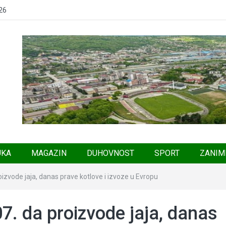
26
UKA
MAGAZIN
DUHOVNOST
SPORT
ZANIM
oizvode jaja, danas prave kotlove i izvoze u Evropu
7. da proizvode jaja, danas