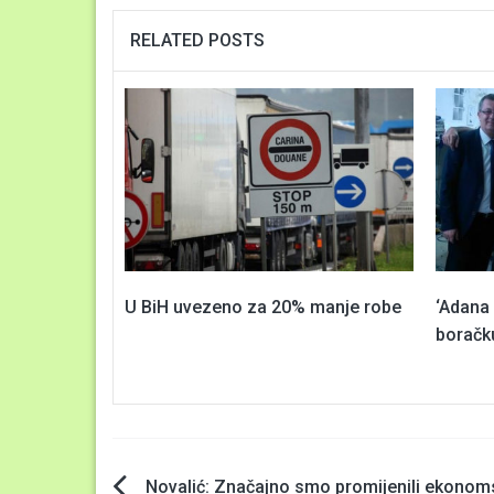
RELATED POSTS
U BiH uvezeno za 20% manje robe
‘Adana 
boračk
Novalić: Značajno smo promijenili ekonom