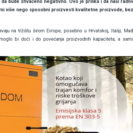
 da bude shvaćeno negativno. Ovo je prilika i da naši radni
 mi više nego sposobni proizvesti kvalitetne proizvode, bez
avaju na tržištu širom Evrope, posebno u Hrvatskoj, Italiji, Mađ
, moglo bi doći i do povećanja proizvodnih kapaciteta, a sam