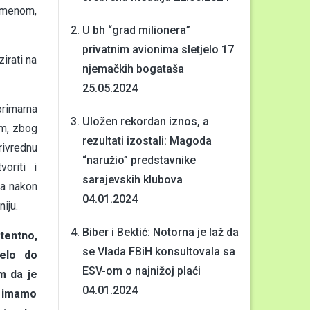
remenom,
U bh “grad milionera”
privatnim avionima sletjelo 17
irati na
njemačkih bogataša
25.05.2024
rimarna
Uložen rekordan iznos, a
im, zbog
rezultati izostali: Magoda
rivrednu
“naružio” predstavnike
oriti i
sarajevskih klubova
na nakon
04.01.2024
iju.
Biber i Bektić: Notorna je laž da
tentno,
se Vlada FBiH konsultovala sa
elo do
ESV-om o najnižoj plaći
m da je
04.01.2024
je imamo