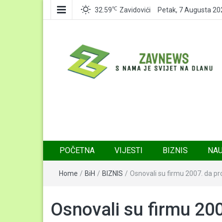
℃
32.59
Zavidovići
Petak, 7 Augusta 20
Zavnews
Zavidovići
POČETNA
VIJESTI
BIZNIS
NA
Home
/
BiH
/
BIZNIS
/
Osnovali su firmu 2007. da pr
Osnovali su firmu 200