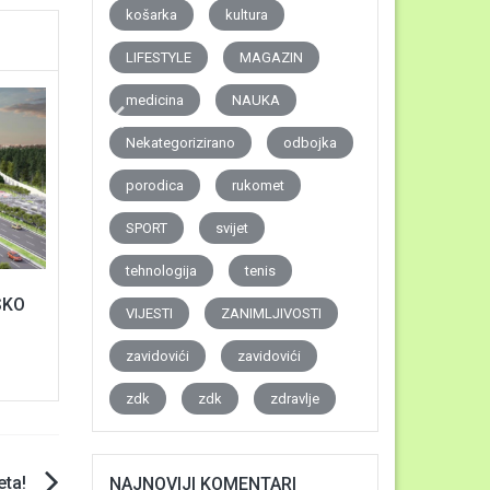
košarka
kultura
LIFESTYLE
MAGAZIN
medicina
NAUKA
Nekategorizirano
odbojka
porodica
rukomet
SPORT
svijet
tehnologija
tenis
SKO
VIJESTI
ZANIMLJIVOSTI
zavidovići
zavidovići
zdk
zdk
zdravlje
eta!
NAJNOVIJI KOMENTARI