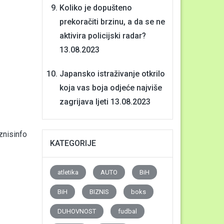
Koliko je dopušteno
prekoračiti brzinu, a da se ne
aktivira policijski radar?
13.08.2023
Japansko istraživanje otkrilo
koja vas boja odjeće najviše
zagrijava ljeti
13.08.2023
nisinfo
KATEGORIJE
atletika
AUTO
BiH
BiH
BIZNIS
boks
DUHOVNOST
fudbal