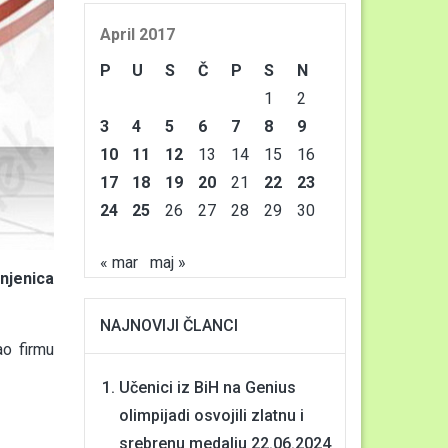
April 2017
P
U
S
Č
P
S
N
1
2
3
4
5
6
7
8
9
10
11
12
13
14
15
16
17
18
19
20
21
22
23
24
25
26
27
28
29
30
« mar
maj »
injenica
NAJNOVIJI ČLANCI
ao firmu
Učenici iz BiH na Genius
olimpijadi osvojili zlatnu i
srebrenu medalju
22.06.2024