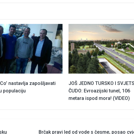
Co’ nastavlja zapošljavati
JOŠ JEDNO TURSKO I SVJET
u populaciju
ČUDO: Evroazijski tunel, 106
metara ispod mora! (VIDEO)
sku
Brčak pravi led od vode s česme, posao cvj