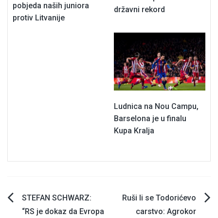
pobjeda naših juniora
državni rekord
protiv Litvanije
Ludnica na Nou Campu,
Barselona je u finalu
Kupa Kralja
Navigacija
STEFAN SCHWARZ:
Ruši li se Todorićevo
“RS je dokaz da Evropa
carstvo: Agrokor