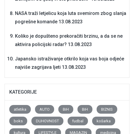
NASA traži letjelicu koja luta svemirom zbog slanja
pogrešne komande
13.08.2023
Koliko je dopušteno prekoračiti brzinu, a da se ne
aktivira policijski radar?
13.08.2023
Japansko istraživanje otkrilo koja vas boja odjeće
najviše zagrijava ljeti
13.08.2023
KATEGORIJE
atletika
AUTO
BiH
BiH
BIZNIS
boks
DUHOVNOST
fudbal
košarka
kultura
LIFESTYLE
MAGAZIN
medicina