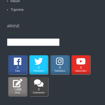
Račun
Trgovina
ARHIVE
Arhive
0
0
0
0
Fans
Followers
Followers
Subscriber
1,688
0
Post
Comments