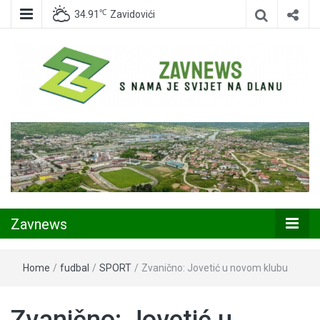
℃
34.91
Zavidovići
Zavidovići
Zavnews
Zavnews
Home
/
fudbal
/
SPORT
/
Zvanično: Jovetić u novom klubu