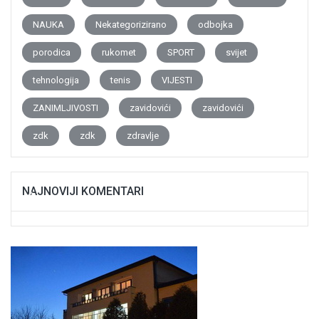
NAUKA
Nekategorizirano
odbojka
porodica
rukomet
SPORT
svijet
tehnologija
tenis
VIJESTI
ZANIMLJIVOSTI
zavidovići
zavidovići
zdk
zdk
zdravlje
NAJNOVIJI KOMENTARI