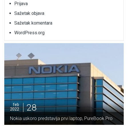
Prijava
Sažetak objava
Sažetak komentara
WordPress.org
28
feb
2022
Nokia uskoro predstavlja prvi laptop, PureBook Pro