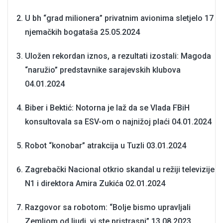
U bh “grad milionera” privatnim avionima sletjelo 17
njemačkih bogataša
25.05.2024
Uložen rekordan iznos, a rezultati izostali: Magoda
“naružio” predstavnike sarajevskih klubova
04.01.2024
Biber i Bektić: Notorna je laž da se Vlada FBiH
konsultovala sa ESV-om o najnižoj plaći
04.01.2024
Robot “konobar” atrakcija u Tuzli
03.01.2024
Zagrebački Nacional otkrio skandal u režiji televizije
N1 i direktora Amira Zukića
02.01.2024
Razgovor sa robotom: “Bolje bismo upravljali
Zemljom od ljudi, vi ste pristrasni”
13.08.2023