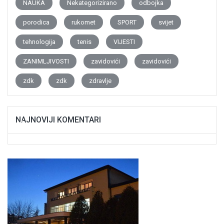
NAUKA
Nekategorizirano
odbojka
porodica
rukomet
SPORT
svijet
tehnologija
tenis
VIJESTI
ZANIMLJIVOSTI
zavidovići
zavidovići
zdk
zdk
zdravlje
NAJNOVIJI KOMENTARI