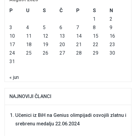
P
U
S
Č
P
S
N
1
2
3
4
5
6
7
8
9
10
11
12
13
14
15
16
17
18
19
20
21
22
23
24
25
26
27
28
29
30
31
« jun
NAJNOVIJI ČLANCI
Učenici iz BiH na Genius olimpijadi osvojili zlatnu i
srebrenu medalju
22.06.2024