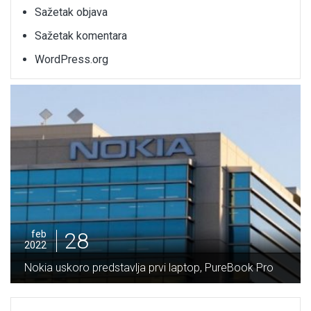
Sažetak objava
Sažetak komentara
WordPress.org
28
feb
2022
Nokia uskoro predstavlja prvi laptop, PureBook Pro