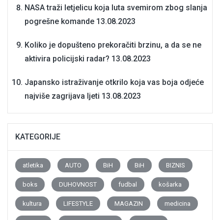
NASA traži letjelicu koja luta svemirom zbog slanja
pogrešne komande
13.08.2023
Koliko je dopušteno prekoračiti brzinu, a da se ne
aktivira policijski radar?
13.08.2023
Japansko istraživanje otkrilo koja vas boja odjeće
najviše zagrijava ljeti
13.08.2023
KATEGORIJE
atletika
AUTO
BiH
BiH
BIZNIS
boks
DUHOVNOST
fudbal
košarka
kultura
LIFESTYLE
MAGAZIN
medicina