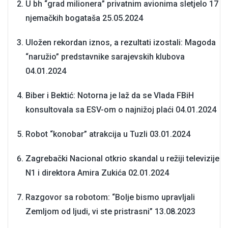
U bh “grad milionera” privatnim avionima sletjelo 17
njemačkih bogataša
25.05.2024
Uložen rekordan iznos, a rezultati izostali: Magoda
“naružio” predstavnike sarajevskih klubova
04.01.2024
Biber i Bektić: Notorna je laž da se Vlada FBiH
konsultovala sa ESV-om o najnižoj plaći
04.01.2024
Robot “konobar” atrakcija u Tuzli
03.01.2024
Zagrebački Nacional otkrio skandal u režiji televizije
N1 i direktora Amira Zukića
02.01.2024
Razgovor sa robotom: “Bolje bismo upravljali
Zemljom od ljudi, vi ste pristrasni”
13.08.2023