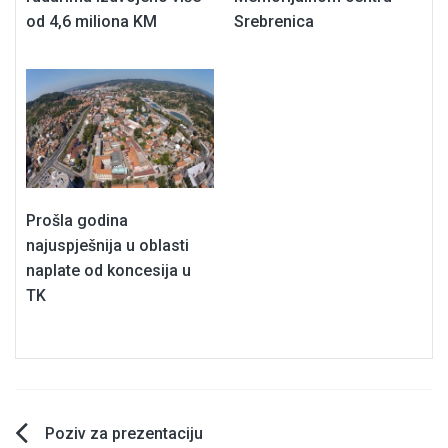
od 4,6 miliona KM
Srebrenica
Prošla godina
najuspješnija u oblasti
naplate od koncesija u
TK
Navigacija
Poziv za prezentaciju