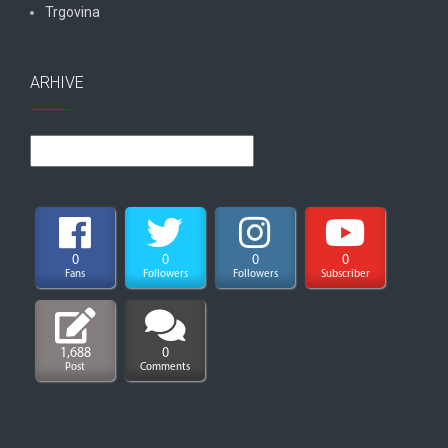
Trgovina
ARHIVE
Arhive
0
0
0
0
Fans
Followers
Followers
Subscriber
1,688
0
Post
Comments