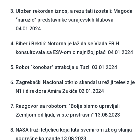
Uložen rekordan iznos, a rezultati izostali: Magoda
“naružio” predstavnike sarajevskih klubova
04.01.2024
Biber i Bektić: Notorna je laž da se Vlada FBiH
konsultovala sa ESV-om o najnižoj plaći
04.01.2024
Robot “konobar” atrakcija u Tuzli
03.01.2024
Zagrebački Nacional otkrio skandal u režiji televizije
N1 i direktora Amira Zukića
02.01.2024
Razgovor sa robotom: “Bolje bismo upravljali
Zemljom od ljudi, vi ste pristrasni”
13.08.2023
NASA traži letjelicu koja luta svemirom zbog slanja
pogrešne komande
13.08.2023