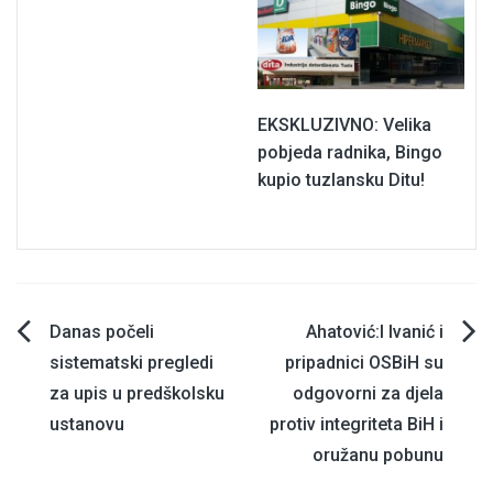
EKSKLUZIVNO: Velika
pobjeda radnika, Bingo
kupio tuzlansku Ditu!
Navigacija
Danas počeli
Ahatović:I Ivanić i
sistematski pregledi
pripadnici OSBiH su
članaka
za upis u predškolsku
odgovorni za djela
ustanovu
protiv integriteta BiH i
oružanu pobunu