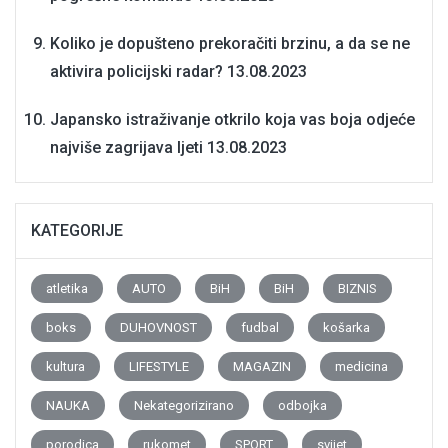
Koliko je dopušteno prekoračiti brzinu, a da se ne
aktivira policijski radar?
13.08.2023
Japansko istraživanje otkrilo koja vas boja odjeće
najviše zagrijava ljeti
13.08.2023
KATEGORIJE
atletika
AUTO
BiH
BiH
BIZNIS
boks
DUHOVNOST
fudbal
košarka
kultura
LIFESTYLE
MAGAZIN
medicina
NAUKA
Nekategorizirano
odbojka
porodica
rukomet
SPORT
svijet