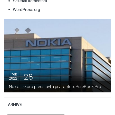
Sažetak komentara
WordPress.org
28
feb
2022
Nokia uskoro predstavlja prvi laptop, PureBook Pro
ARHIVE