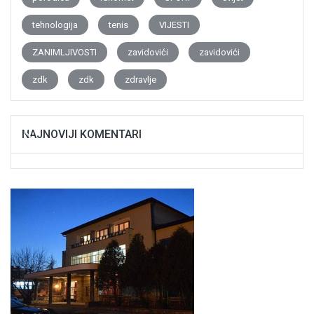
tehnologija
tenis
VIJESTI
ZANIMLJIVOSTI
zavidovići
zavidovići
zdk
zdk
zdravlje
NAJNOVIJI KOMENTARI