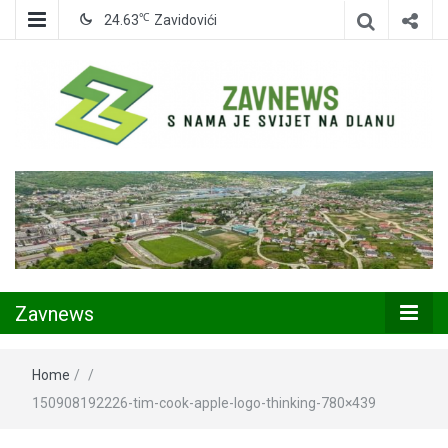
℃
24.63
Zavidovići
Zavidovići
Zavnews
Zavnews
Home
/
/
150908192226-tim-cook-apple-logo-thinking-780×439