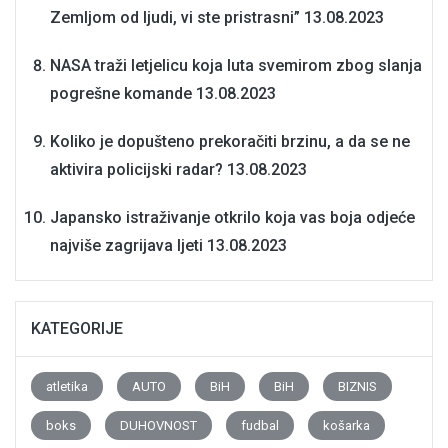
Zemljom od ljudi, vi ste pristrasni”
13.08.2023
NASA traži letjelicu koja luta svemirom zbog slanja
pogrešne komande
13.08.2023
Koliko je dopušteno prekoračiti brzinu, a da se ne
aktivira policijski radar?
13.08.2023
Japansko istraživanje otkrilo koja vas boja odjeće
najviše zagrijava ljeti
13.08.2023
KATEGORIJE
atletika
AUTO
BiH
BiH
BIZNIS
boks
DUHOVNOST
fudbal
košarka