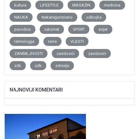
kultura
LIFESTYLE
MAGAZIN
medicina
NAUKA
Nekategorizirano
odbojka
porodica
rukomet
SPORT
svijet
tehnologija
tenis
VIJESTI
ZANIMLJIVOSTI
zavidovići
zavidovići
zdk
zdk
zdravlje
NAJNOVIJI KOMENTARI