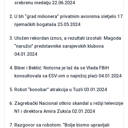
srebrenu medalju
22.06.2024
U bh “grad milionera” privatnim avionima sletjelo 17
njemačkih bogataša
25.05.2024
Uložen rekordan iznos, a rezultati izostali: Magoda
“naružio” predstavnike sarajevskih klubova
04.01.2024
Biber i Bektić: Notorna je laž da se Vlada FBiH
konsultovala sa ESV-om o najnižoj plaći
04.01.2024
Robot “konobar” atrakcija u Tuzli
03.01.2024
Zagrebački Nacional otkrio skandal u režiji televizije
N1 i direktora Amira Zukića
02.01.2024
Razgovor sa robotom: “Bolje bismo upravljali