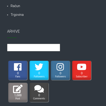
Račun
Trgovina
ARHIVE
Arhive
0
0
0
0
Fans
Followers
Followers
Subscriber
1,688
0
Post
Comments