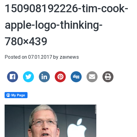
150908192226-tim-cook-
apple-logo-thinking-
780×439
Posted on
07.01.2017
by
zavnews