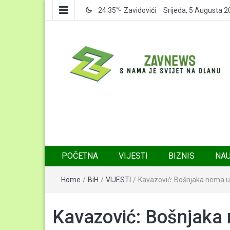
℃
24.35
Zavidovići
Srijeda, 5 Augusta 
Zavnews
Zavidovići
POČETNA
VIJESTI
BIZNIS
NA
Home
/
BiH
/
VIJESTI
/
Kavazović: Bošnjaka nema u ce
Kavazović: Bošnjaka 