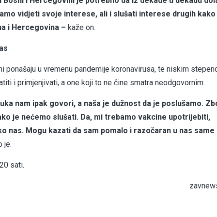
 u Bosni i Hercegovini je potrebno da iz dekade u dekadu do
vidjeti svoje interese, ali i slušati interese drugih kako b
sna i Hercegovina –
kaže on.
nas
ani ponašaju u vremenu pandemije koronavirusa, te niskim stepe
iti i primjenjivati, a one koji to ne čine smatra neodgovornim.
Nauka nam ipak govori, a naša je dužnost da je poslušamo. Z
o je nećemo slušati. Da, mi trebamo vakcine upotrijebiti,
ote oko nas. Mogu kazati da sam pomalo i razočaran u nas same
 je.
0 sati.
zavnews