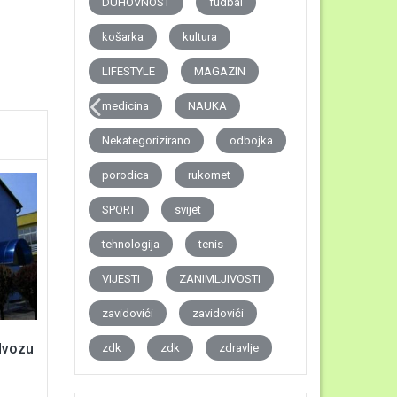
DUHOVNOST
fudbal
košarka
kultura
LIFESTYLE
MAGAZIN
medicina
NAUKA
Nekategorizirano
odbojka
porodica
rukomet
SPORT
svijet
tehnologija
tenis
VIJESTI
ZANIMLJIVOSTI
zavidovići
zavidovići
dvozu
zdk
zdk
zdravlje