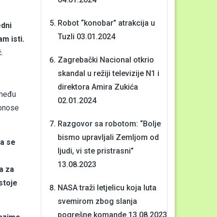
Robot “konobar” atrakcija u
edni
Tuzli
03.01.2024
m isti.
.
Zagrebački Nacional otkrio
skandal u režiji televizije N1 i
direktora Amira Zukića
 među
02.01.2024
donose
Razgovor sa robotom: “Bolje
bismo upravljali Zemljom od
da se
ljudi, vi ste pristrasni”
13.08.2023
a za
stoje
NASA traži letjelicu koja luta
svemirom zbog slanja
pogrešne komande
13.08.2023