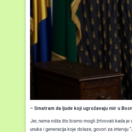
– Smatram da ljude koji ugrožavaju mir u Bosni
Jer, nema ništa što bismo mogli žrtvovati kada je u
unuka i generacija koje dolaze, govori za intervju