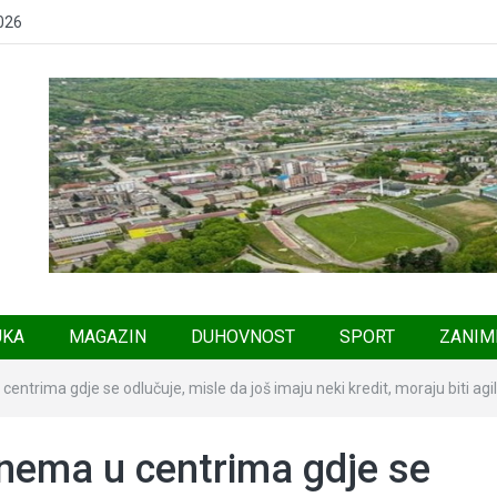
2026
UKA
MAGAZIN
DUHOVNOST
SPORT
ZANIM
ntrima gdje se odlučuje, misle da još imaju neki kredit, moraju biti agiln
nema u centrima gdje se