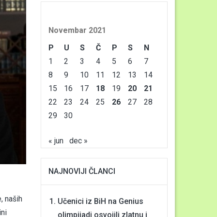
Novembar 2021
P
U
S
Č
P
S
N
1
2
3
4
5
6
7
8
9
10
11
12
13
14
15
16
17
18
19
20
21
22
23
24
25
26
27
28
29
30
« jun
dec »
NAJNOVIJI ČLANCI
, naših
Učenici iz BiH na Genius
ini
olimpijadi osvojili zlatnu i