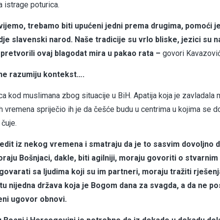
ja istrage poturica.
ijemo, trebamo biti upućeni jedni prema drugima, pomoći j
e slavenski narod. Naše tradicije su vrlo bliske, jezici su na
pretvorili ovaj blagodat mira u pakao rata –
govori Kavazović
 ne razumiju kontekst….
ica kod muslimana zbog situacije u BiH. Apatija koja je zavladala
šlih vremena spriječio ih je da češće budu u centrima u kojima se 
 čuje.
redit iz nekog vremena i smatraju da je to sasvim dovoljno 
ju Bošnjaci, dakle, biti agilniji, moraju govoriti o stvarnim
varati sa ljudima koji su im partneri, moraju tražiti rješenj
etu nijedna država koja je Bogom dana za svagda, a da ne po
eni ugovor obnovi.