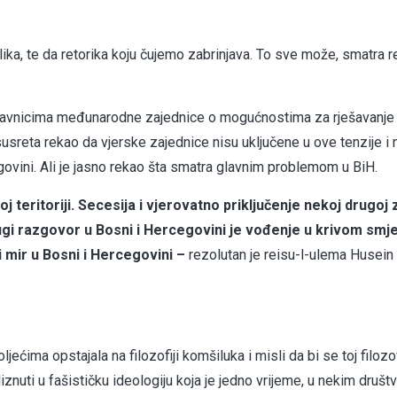
lika, te da retorika koju čujemo zabrinjava. To sve može, smatra r
tavnicima međunarodne zajednice o mogućnostima za rješavanje
susreta rekao da vjerske zajednice nisu uključene u ove tenzije i
govini. Ali je jasno rekao šta smatra glavnim problemom u BiH.
 teritoriji. Secesija i vjerovatno priključenje nekoj drugoj z
ugi razgovor u Bosni i Hercegovini je vođenje u krivom smje
 mir u Bosni i Hercegovini –
rezolutan je reisu-l-ulema Husein 
ćima opstajala na filozofiji komšiluka i misli da bi se toj filozof
iznuti u fašističku ideologiju koja je jedno vrijeme, u nekim društ