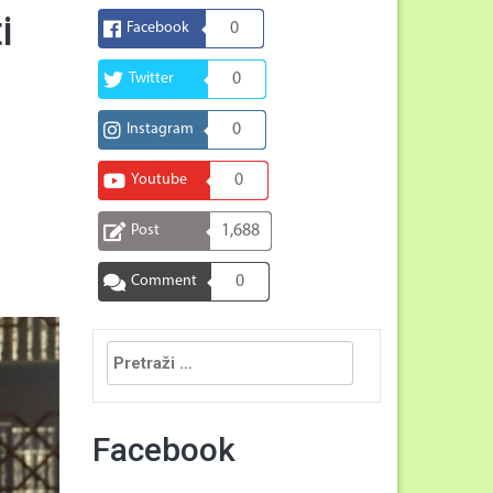
i
Facebook
0
Twitter
0
Instagram
0
Youtube
0
Post
1,688
Comment
0
Pretraga:
Facebook