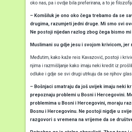
oko nas, pa i ovdje bila preferirana, a to je filozofi
– Komšiluk je ono oko čega trebamo da se sav
drugima, razumjeti jedni druge. Mi smo svi ovdj
Ne postoji nijedan razlog zbog čega bismo mi 
Muslimani su gdje jesu i svojom krivicom, jer
Međutim, kako kaže reis Kavazović, postoji i kriv
njima i razmišljanje kako imaju neki kredit iz pro
odluke i gdje se svi drugi utrkuju da se njihov glas
– Bošnjaci smatraju da još uvijek imaju neki k
prepoznaju problemi u Bosni i Hercegovini. Mora
problemima u Bosni i Hercegovini, moraju razgo
Bosnu i Hercegovinu. Ne postoji nigdje u svij
razgovori s vremena na vrijeme da se društv