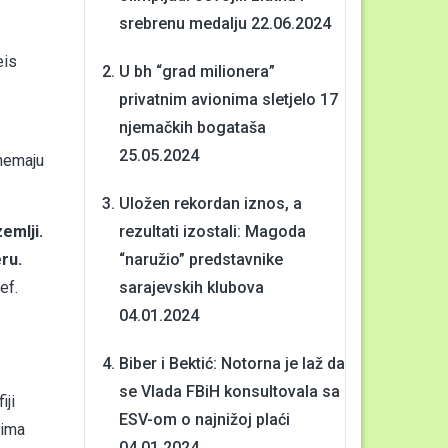
srebrenu medalju
22.06.2024
eis
U bh “grad milionera”
privatnim avionima sletjelo 17
njemačkih bogataša
25.05.2024
 nemaju
Uložen rekordan iznos, a
emlji.
rezultati izostali: Magoda
ru.
“naružio” predstavnike
ef.
sarajevskih klubova
04.01.2024
Biber i Bektić: Notorna je laž da
se Vlada FBiH konsultovala sa
iji
ESV-om o najnižoj plaći
vima
04.01.2024