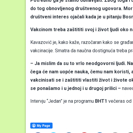
Potrebno ga je stalno obnavljati. Zbog toga i
do tog obnovljenog društvenog ugovora. Moramo 
društveni interes ojačali kada je u pitanju Bo
Vakcinom treba zaštititi svoj i život ljudi oko 
Kavazović je, kako kaže, razočaran kako se građ
vakcinacije. Smatra da naučna dostignuća treba prat
– Ja mislim da su to vrlo neodgovorni ljudi. 
čega će nam uopće nauka, čemu nam koristi, ak
vakcinisati se i zaštititi vlastiti život i živ
se ponašamo i u jednoj i u drugoj prilici –
naveo
Intervju “Jedan” je na programu
BHT1
večeras od 2