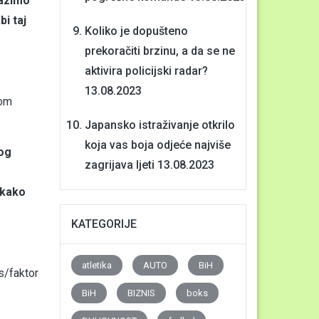
lazimo
i taj
Koliko je dopušteno
prekoračiti brzinu, a da se ne
aktivira policijski radar?
13.08.2023
nom
Japansko istraživanje otkrilo
koja vas boja odjeće najviše
bog
zagrijava ljeti
13.08.2023
 kako
KATEGORIJE
atletika
AUTO
BiH
/faktor
BiH
BIZNIS
boks