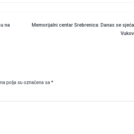
su na
Memorijalni centar Srebrenica: Danas se sje
Vukov
a polja su označena sa
*