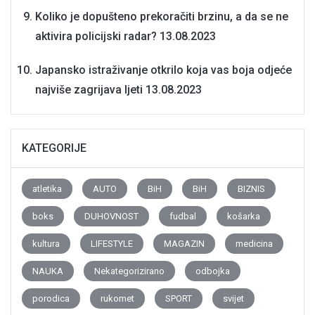
Koliko je dopušteno prekoračiti brzinu, a da se ne
aktivira policijski radar?
13.08.2023
Japansko istraživanje otkrilo koja vas boja odjeće
najviše zagrijava ljeti
13.08.2023
KATEGORIJE
atletika
AUTO
BiH
BiH
BIZNIS
boks
DUHOVNOST
fudbal
košarka
kultura
LIFESTYLE
MAGAZIN
medicina
NAUKA
Nekategorizirano
odbojka
porodica
rukomet
SPORT
svijet