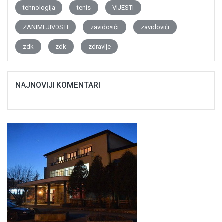
tehnologija
tenis
VIJESTI
ZANIMLJIVOSTI
zavidovići
zavidovići
zdk
zdk
zdravlje
NAJNOVIJI KOMENTARI