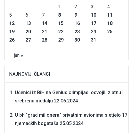
1
2
3
4
5
6
7
8
9
10
11
12
13
14
15
16
17
18
19
20
21
22
23
24
25
26
27
28
29
30
31
jan »
NAJNOVIJI ČLANCI
Učenici iz BiH na Genius olimpijadi osvojili zlatnu i
srebrenu medalju
22.06.2024
U bh “grad milionera” privatnim avionima sletjelo 17
njemačkih bogataša
25.05.2024