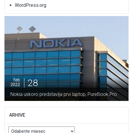
WordPress.org
28
feb
2022
Nokia uskoro predstavlja prvi laptop, PureBook Pro
ARHIVE
Arhive