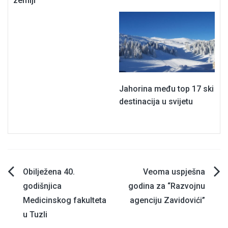
zemlji
Jahorina među top 17 ski
destinacija u svijetu
Navigacija
Obilježena 40.
Veoma uspješna
godišnjica
godina za “Razvojnu
članaka
Medicinskog fakulteta
agenciju Zavidovići”
u Tuzli