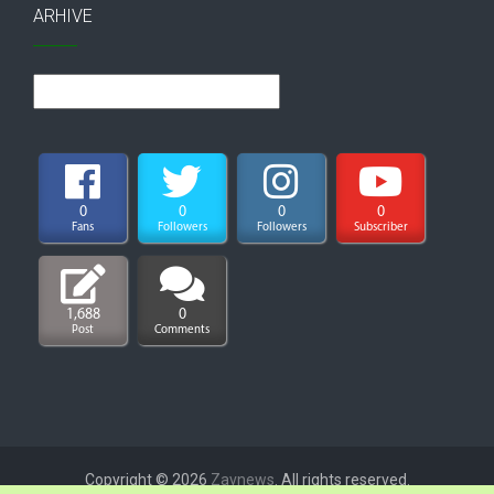
ARHIVE
Arhive
0
0
0
0
Fans
Followers
Followers
Subscriber
1,688
0
Post
Comments
Copyright © 2026
Zavnews
. All rights reserved.