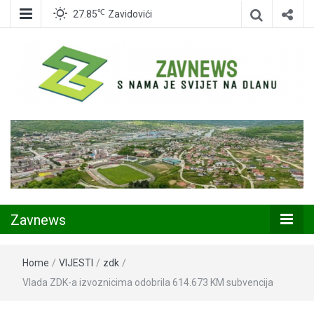
℃
27.85
Zavidovići
Zavidovići
Zavnews
Zavnews
Home
/
VIJESTI
/
zdk
/
Vlada ZDK-a izvoznicima odobrila 614.673 KM subvencija