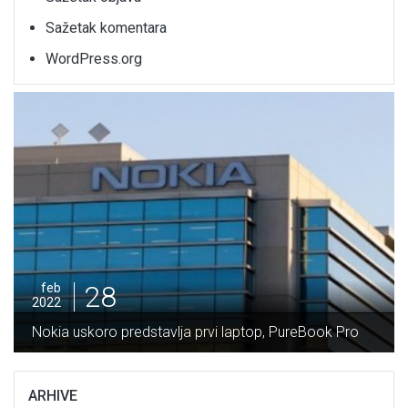
Sažetak komentara
WordPress.org
28
feb
2022
Nokia uskoro predstavlja prvi laptop, PureBook Pro
ARHIVE