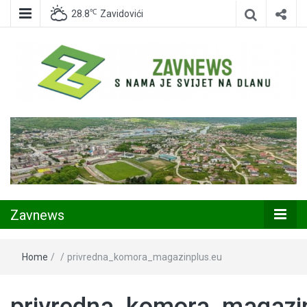
℃
28.8
Zavidovići
Zavidovići
Zavnews
Zavnews
Home
/
/
privredna_komora_magazinplus.eu