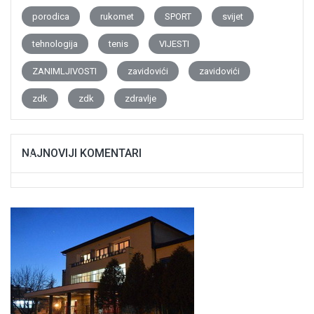
porodica
rukomet
SPORT
svijet
tehnologija
tenis
VIJESTI
ZANIMLJIVOSTI
zavidovići
zavidovići
zdk
zdk
zdravlje
NAJNOVIJI KOMENTARI