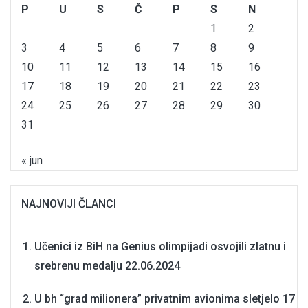
P
U
S
Č
P
S
N
1
2
3
4
5
6
7
8
9
10
11
12
13
14
15
16
17
18
19
20
21
22
23
24
25
26
27
28
29
30
31
« jun
NAJNOVIJI ČLANCI
Učenici iz BiH na Genius olimpijadi osvojili zlatnu i
srebrenu medalju
22.06.2024
U bh “grad milionera” privatnim avionima sletjelo 17