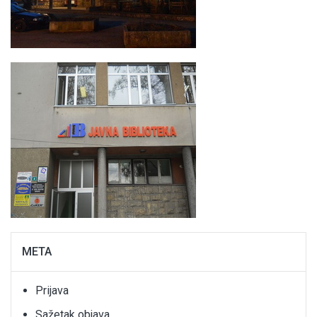
META
Prijava
Sažetak objava