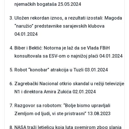
njemačkih bogataša
25.05.2024
Uložen rekordan iznos, a rezultati izostali: Magoda
“naružio” predstavnike sarajevskih klubova
04.01.2024
Biber i Bektić: Notorna je laž da se Vlada FBiH
konsultovala sa ESV-om o najnižoj plaći
04.01.2024
Robot “konobar” atrakcija u Tuzli
03.01.2024
Zagrebački Nacional otkrio skandal u režiji televizije
N1 i direktora Amira Zukića
02.01.2024
Razgovor sa robotom: “Bolje bismo upravljali
Zemljom od ljudi, vi ste pristrasni”
13.08.2023
NASA traži letjelicu koja luta svemirom zbog slanja