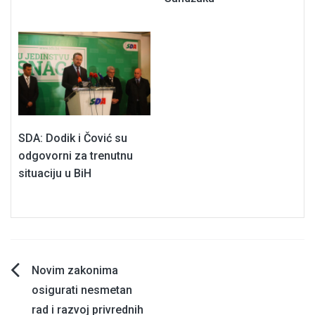
SDA: Dodik i Čović su
odgovorni za trenutnu
situaciju u BiH
Navigacija
Novim zakonima
osigurati nesmetan
članaka
rad i razvoj privrednih