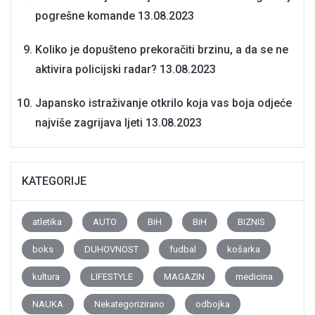
pogrešne komande
13.08.2023
Koliko je dopušteno prekoračiti brzinu, a da se ne
aktivira policijski radar?
13.08.2023
Japansko istraživanje otkrilo koja vas boja odjeće
najviše zagrijava ljeti
13.08.2023
KATEGORIJE
atletika
AUTO
BiH
BiH
BIZNIS
boks
DUHOVNOST
fudbal
košarka
kultura
LIFESTYLE
MAGAZIN
medicina
NAUKA
Nekategorizirano
odbojka