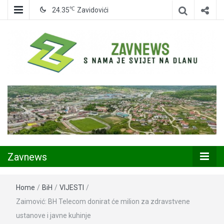
℃
24.35
Zavidovići
Zavidovići
Zavnews
Zavnews
Home
/
BiH
/
VIJESTI
/
Zaimović: BH Telecom donirat će milion za zdravstvene
ustanove i javne kuhinje