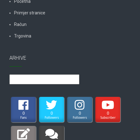
Početna
Primjer stranice
Račun
Trgovina
ARHIVE
Arhive
0
0
0
0
Fans
Followers
Followers
Subscriber