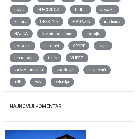
boks
DUHOVNOST
fudbal
košarka
kultura
LIFESTYLE
MAGAZIN
medicina
NAUKA
Nekategorizirano
odbojka
porodica
rukomet
SPORT
svijet
tehnologija
tenis
VIJESTI
ZANIMLJIVOSTI
zavidovići
zavidovići
zdk
zdk
zdravlje
NAJNOVIJI KOMENTARI