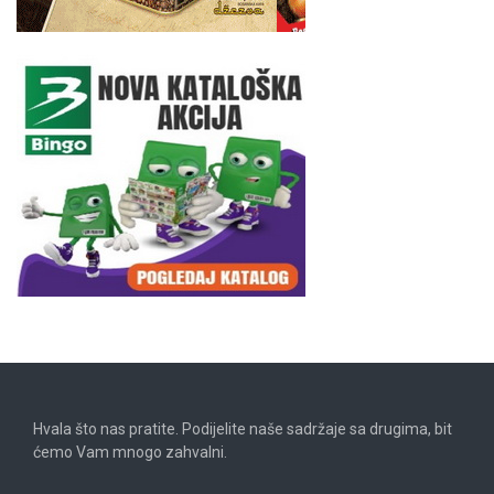
Hvala što nas pratite. Podijelite naše sadržaje sa drugima, bit
ćemo Vam mnogo zahvalni.