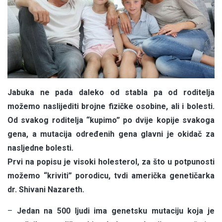
Jabuka ne pada daleko od stabla pa od roditelja
možemo naslijediti brojne fizičke osobine, ali i bolesti.
Od svakog roditelja “kupimo” po dvije kopije svakoga
gena, a mutacija određenih gena glavni je okidač za
nasljedne bolesti.
Prvi na popisu je visoki holesterol, za što u potpunosti
možemo “kriviti” porodicu, tvdi američka genetičarka
dr. Shivani Nazareth.
–
Jedan na 500 ljudi ima genetsku mutaciju koja je