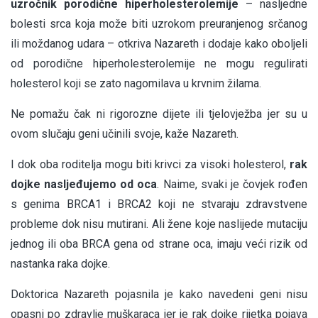
uzročnik porodične hiperholesterolemije
– nasljedne
bolesti srca koja može biti uzrokom preuranjenog srčanog
ili moždanog udara – otkriva Nazareth i dodaje kako oboljeli
od porodične hiperholesterolemije ne mogu regulirati
holesterol koji se zato nagomilava u krvnim žilama.
Ne pomažu čak ni rigorozne dijete ili tjelovježba jer su u
ovom slučaju geni učinili svoje, kaže Nazareth.
I dok oba roditelja mogu biti krivci za visoki holesterol,
rak
dojke nasljeđujemo od oca
. Naime, svaki je čovjek rođen
s genima BRCA1 i BRCA2 koji ne stvaraju zdravstvene
probleme dok nisu mutirani. Ali žene koje naslijede mutaciju
jednog ili oba BRCA gena od strane oca, imaju veći rizik od
nastanka raka dojke.
Doktorica Nazareth pojasnila je kako navedeni geni nisu
opasni po zdravlje muškaraca jer je rak dojke rijetka pojava