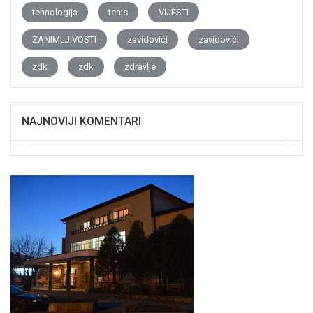
tehnologija
tenis
VIJESTI
ZANIMLJIVOSTI
zavidovići
zavidovići
zdk
zdk
zdravlje
NAJNOVIJI KOMENTARI