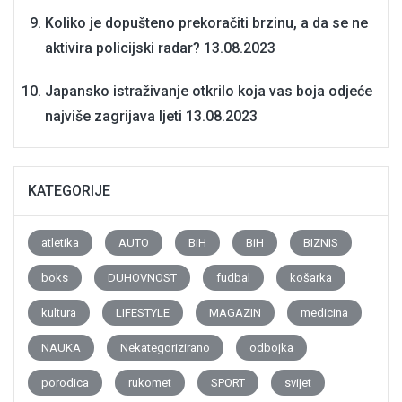
Koliko je dopušteno prekoračiti brzinu, a da se ne
aktivira policijski radar?
13.08.2023
Japansko istraživanje otkrilo koja vas boja odjeće
najviše zagrijava ljeti
13.08.2023
KATEGORIJE
atletika
AUTO
BiH
BiH
BIZNIS
boks
DUHOVNOST
fudbal
košarka
kultura
LIFESTYLE
MAGAZIN
medicina
NAUKA
Nekategorizirano
odbojka
porodica
rukomet
SPORT
svijet