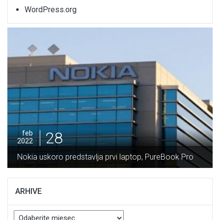
WordPress.org
28
feb
2022
Nokia uskoro predstavlja prvi laptop, PureBook Pro
ARHIVE
Arhive