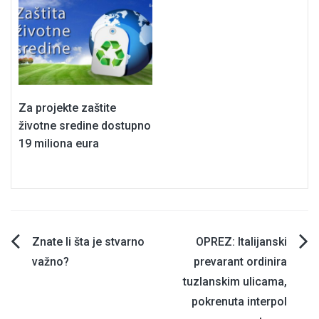
Za projekte zaštite
životne sredine dostupno
19 miliona eura
Navigacija
Znate li šta je stvarno
OPREZ: Italijanski
važno?
prevarant ordinira
članaka
tuzlanskim ulicama,
pokrenuta interpol