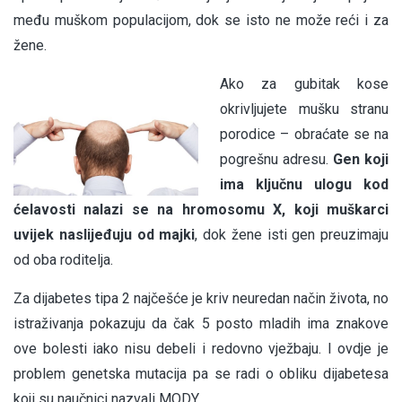
među muškom populacijom, dok se isto ne može reći i za
žene.
Ako za gubitak kose
okrivljujete mušku stranu
porodice – obraćate se na
pogrešnu adresu.
Gen koji
ima ključnu ulogu kod
ćelavosti nalazi se na hromosomu X, koji muškarci
uvijek naslijeđuju od majki
, dok žene isti gen preuzimaju
od oba roditelja.
Za dijabetes tipa 2 najčešće je kriv neuredan način života, no
istraživanja pokazuju da čak 5 posto mladih ima znakove
ove bolesti iako nisu debeli i redovno vježbaju. I ovdje je
problem genetska mutacija pa se radi o obliku dijabetesa
koji su naučnici nazvali MODY.