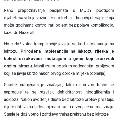
Rano prepoznavanje pacijenata s MODY podtipom
dijabetesa vrlo je važno jer oni trebaju drugačiju terapiju koja
može godinama kontrolirati bolest bez pojave komplikacija,
kaže dr. Nazareth.
No cjeloživotne komplikacije javljaju se kod intolerancije na
laktozu.
Prirođena intolerancija na laktozu rijetka je
bolest uzrokovana mutacijom u genu koji proizvodi
enzim laktazu.
Manifestira se jakim vodenastim proljevom
koji se javlja ubrzo nakon prvog obroka mlijeka (dojenja).
Gubitak nutrijenata je značajan, tako da novorođenče ne
napreduje te se razvijaju dehidriranost, hipoglikemija i
acidoza. Nakon uvođenja dijete bez laktoze proljev prestaje,
dijete dobiva na tjelesnoj masi, rast i razvoj se normaliziraju.
Stanje je doživotno i zahtijeva trajnu prehranu bez laktoze.