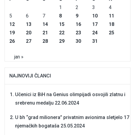
1
2
3
4
5
6
7
8
9
10
11
12
13
14
15
16
17
18
19
20
21
22
23
24
25
26
27
28
29
30
31
jan »
NAJNOVIJI ČLANCI
Učenici iz BiH na Genius olimpijadi osvojili zlatnu i
srebrenu medalju
22.06.2024
U bh “grad milionera” privatnim avionima sletjelo 17
njemačkih bogataša
25.05.2024