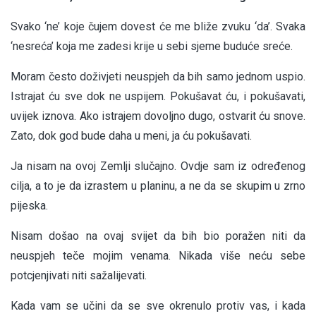
Svako ‘ne’ koje čujem dovest će me bliže zvuku ‘da’. Svaka
‘nesreća’ koja me zadesi krije u sebi sjeme buduće sreće.
Moram često doživjeti neuspjeh da bih samo jednom uspio.
Istrajat ću sve dok ne uspijem. Pokušavat ću, i pokušavati,
uvijek iznova. Ako istrajem dovoljno dugo, ostvarit ću snove.
Zato, dok god bude daha u meni, ja ću pokušavati.
Ja nisam na ovoj Zemlji slučajno. Ovdje sam iz određenog
cilja, a to je da izrastem u planinu, a ne da se skupim u zrno
pijeska.
Nisam došao na ovaj svijet da bih bio poražen niti da
neuspjeh teče mojim venama. Nikada više neću sebe
potcjenjivati niti sažalijevati.
Kada vam se učini da se sve okrenulo protiv vas, i kada