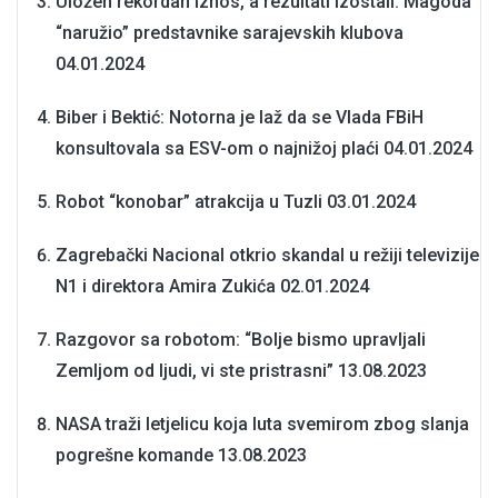
Uložen rekordan iznos, a rezultati izostali: Magoda
“naružio” predstavnike sarajevskih klubova
04.01.2024
Biber i Bektić: Notorna je laž da se Vlada FBiH
konsultovala sa ESV-om o najnižoj plaći
04.01.2024
Robot “konobar” atrakcija u Tuzli
03.01.2024
Zagrebački Nacional otkrio skandal u režiji televizije
N1 i direktora Amira Zukića
02.01.2024
Razgovor sa robotom: “Bolje bismo upravljali
Zemljom od ljudi, vi ste pristrasni”
13.08.2023
NASA traži letjelicu koja luta svemirom zbog slanja
pogrešne komande
13.08.2023