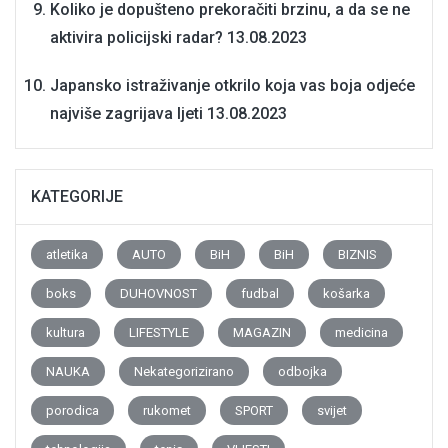
Koliko je dopušteno prekoračiti brzinu, a da se ne
aktivira policijski radar?
13.08.2023
Japansko istraživanje otkrilo koja vas boja odjeće
najviše zagrijava ljeti
13.08.2023
KATEGORIJE
atletika
AUTO
BiH
BiH
BIZNIS
boks
DUHOVNOST
fudbal
košarka
kultura
LIFESTYLE
MAGAZIN
medicina
NAUKA
Nekategorizirano
odbojka
porodica
rukomet
SPORT
svijet