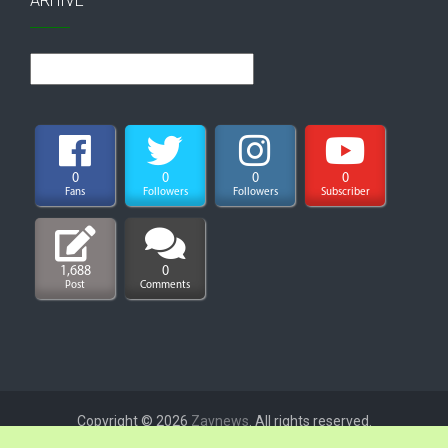
ARHIVE
Arhive
0
0
0
0
Fans
Followers
Followers
Subscriber
1,688
0
Post
Comments
Copyright © 2026
Zavnews
. All rights reserved.