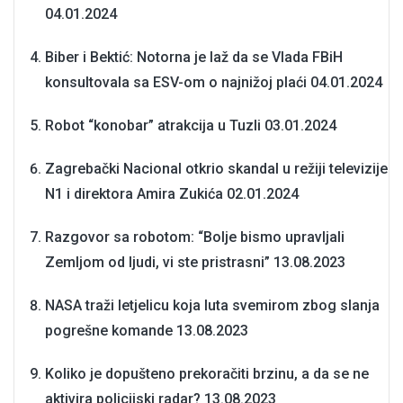
04.01.2024
Biber i Bektić: Notorna je laž da se Vlada FBiH
konsultovala sa ESV-om o najnižoj plaći
04.01.2024
Robot “konobar” atrakcija u Tuzli
03.01.2024
Zagrebački Nacional otkrio skandal u režiji televizije
N1 i direktora Amira Zukića
02.01.2024
Razgovor sa robotom: “Bolje bismo upravljali
Zemljom od ljudi, vi ste pristrasni”
13.08.2023
NASA traži letjelicu koja luta svemirom zbog slanja
pogrešne komande
13.08.2023
Koliko je dopušteno prekoračiti brzinu, a da se ne
aktivira policijski radar?
13.08.2023