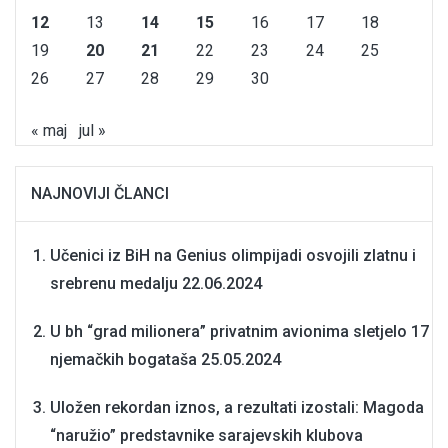
12
13
14
15
16
17
18
19
20
21
22
23
24
25
26
27
28
29
30
« maj
jul »
NAJNOVIJI ČLANCI
Učenici iz BiH na Genius olimpijadi osvojili zlatnu i
srebrenu medalju
22.06.2024
U bh “grad milionera” privatnim avionima sletjelo 17
njemačkih bogataša
25.05.2024
Uložen rekordan iznos, a rezultati izostali: Magoda
“naružio” predstavnike sarajevskih klubova