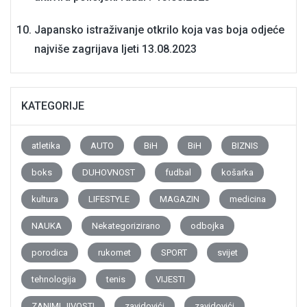
Japansko istraživanje otkrilo koja vas boja odjeće
najviše zagrijava ljeti
13.08.2023
KATEGORIJE
atletika
AUTO
BiH
BiH
BIZNIS
boks
DUHOVNOST
fudbal
košarka
kultura
LIFESTYLE
MAGAZIN
medicina
NAUKA
Nekategorizirano
odbojka
porodica
rukomet
SPORT
svijet
tehnologija
tenis
VIJESTI
ZANIMLJIVOSTI
zavidovići
zavidovići