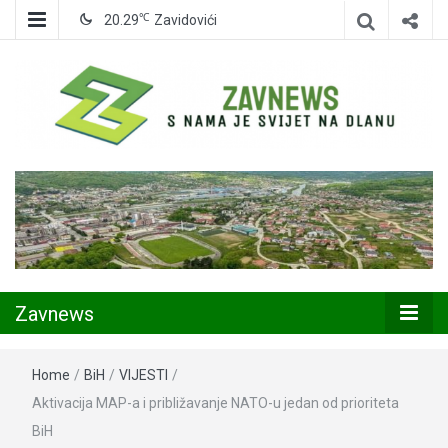
℃
20.29
Zavidovići
Zavidovići
Zavnews
Zavnews
Home
/
BiH
/
VIJESTI
/
Aktivacija MAP-a i približavanje NATO-u jedan od prioriteta
BiH