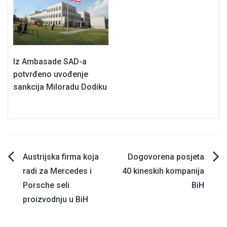
Iz Ambasade SAD-a
potvrđeno uvođenje
sankcija Miloradu Dodiku
Navigacija
Austrijska firma koja
Dogovorena posjeta
radi za Mercedes i
40 kineskih kompanija
članaka
Porsche seli
BiH
proizvodnju u BiH