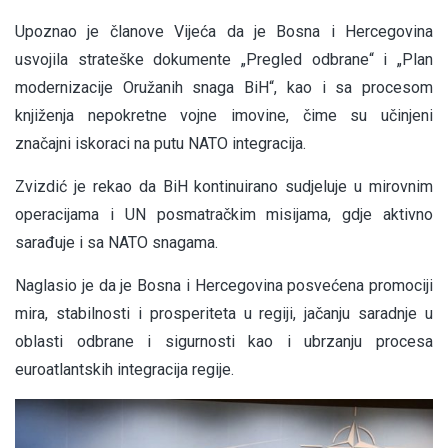
Upoznao je članove Vijeća da je Bosna i Hercegovina
usvojila strateške dokumente „Pregled odbrane“ i „Plan
modernizacije Oružanih snaga BiH“, kao i sa procesom
knjiženja nepokretne vojne imovine, čime su učinjeni
značajni iskoraci na putu NATO integracija.
Zvizdić je rekao da BiH kontinuirano sudjeluje u mirovnim
operacijama i UN posmatračkim misijama, gdje aktivno
sarađuje i sa NATO snagama.
Naglasio je da je Bosna i Hercegovina posvećena promociji
mira, stabilnosti i prosperiteta u regiji, jačanju saradnje u
oblasti odbrane i sigurnosti kao i ubrzanju procesa
euroatlantskih integracija regije.