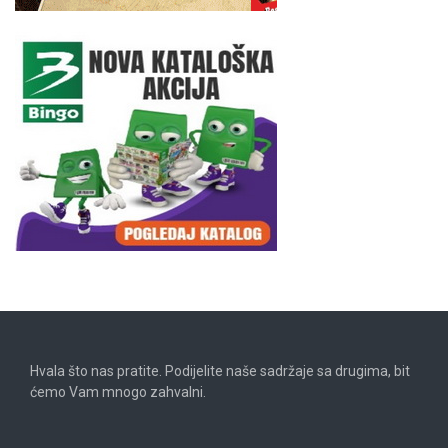
Hvala što nas pratite. Podijelite naše sadržaje sa drugima, bit
ćemo Vam mnogo zahvalni.