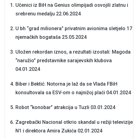
Učenici iz BiH na Genius olimpijadi osvojili zlatnu i
srebrenu medalju
22.06.2024
U bh “grad milionera” privatnim avionima sletjelo 17
njemačkih bogataša
25.05.2024
Uložen rekordan iznos, a rezultati izostali: Magoda
“naružio” predstavnike sarajevskih klubova
04.01.2024
Biber i Bektić: Notorna je laž da se Vlada FBiH
konsultovala sa ESV-om o najnižoj plaći
04.01.2024
Robot “konobar” atrakcija u Tuzli
03.01.2024
Zagrebački Nacional otkrio skandal u režiji televizije
N1 i direktora Amira Zukića
02.01.2024