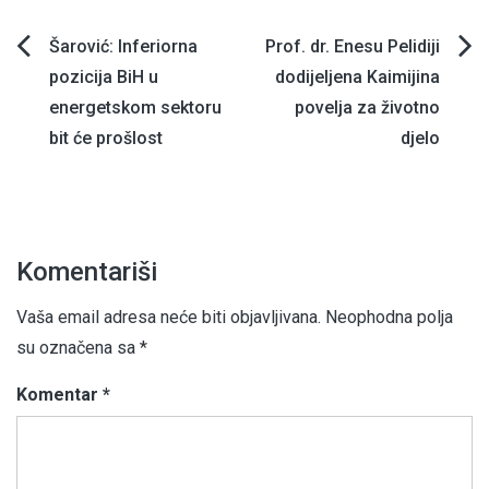
Navigacija
Šarović: Inferiorna
Prof. dr. Enesu Pelidiji
pozicija BiH u
dodijeljena Kaimijina
članaka
energetskom sektoru
povelja za životno
bit će prošlost
djelo
Komentariši
Vaša email adresa neće biti objavljivana.
Neophodna polja
su označena sa
*
Komentar
*