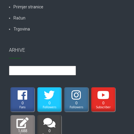
Primjer stranice
Račun
Trgovina
ARHIVE
Arhive
0
0
0
0
Fans
Followers
Followers
Subscriber
1,688
0