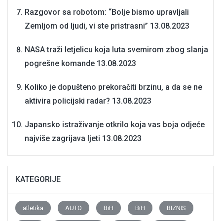
Razgovor sa robotom: “Bolje bismo upravljali
Zemljom od ljudi, vi ste pristrasni”
13.08.2023
NASA traži letjelicu koja luta svemirom zbog slanja
pogrešne komande
13.08.2023
Koliko je dopušteno prekoračiti brzinu, a da se ne
aktivira policijski radar?
13.08.2023
Japansko istraživanje otkrilo koja vas boja odjeće
najviše zagrijava ljeti
13.08.2023
KATEGORIJE
atletika
AUTO
BiH
BiH
BIZNIS