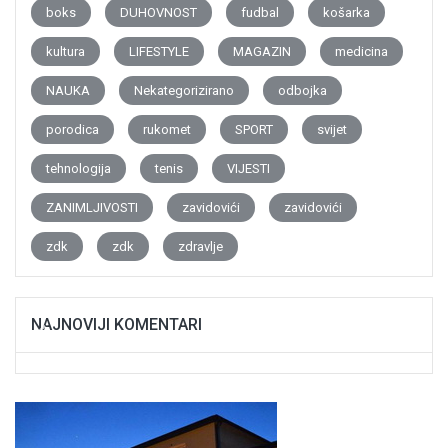
boks
DUHOVNOST
fudbal
košarka
kultura
LIFESTYLE
MAGAZIN
medicina
NAUKA
Nekategorizirano
odbojka
porodica
rukomet
SPORT
svijet
tehnologija
tenis
VIJESTI
ZANIMLJIVOSTI
zavidovići
zavidovići
zdk
zdk
zdravlje
NAJNOVIJI KOMENTARI