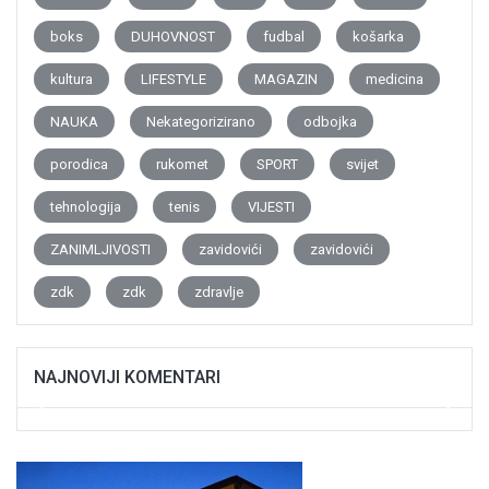
boks
DUHOVNOST
fudbal
košarka
kultura
LIFESTYLE
MAGAZIN
medicina
NAUKA
Nekategorizirano
odbojka
porodica
rukomet
SPORT
svijet
tehnologija
tenis
VIJESTI
ZANIMLJIVOSTI
zavidovići
zavidovići
zdk
zdk
zdravlje
NAJNOVIJI KOMENTARI