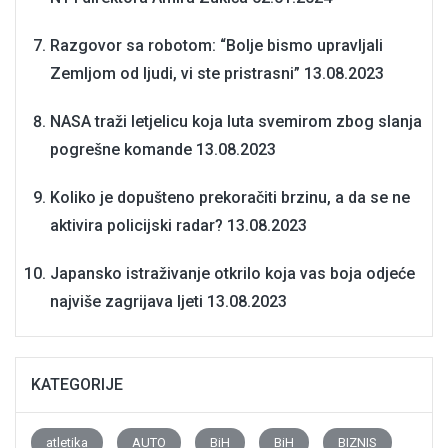
Razgovor sa robotom: “Bolje bismo upravljali
Zemljom od ljudi, vi ste pristrasni”
13.08.2023
NASA traži letjelicu koja luta svemirom zbog slanja
pogrešne komande
13.08.2023
Koliko je dopušteno prekoračiti brzinu, a da se ne
aktivira policijski radar?
13.08.2023
Japansko istraživanje otkrilo koja vas boja odjeće
najviše zagrijava ljeti
13.08.2023
KATEGORIJE
atletika
AUTO
BiH
BiH
BIZNIS