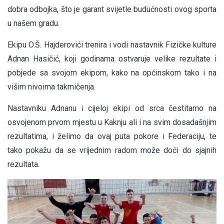
dobra odbojka, što je garant svijetle budućnosti ovog sporta
u našem gradu.
Ekipu O.Š. Hajderovići trenira i vodi nastavnik Fizičke kulture
Adnan Hasičić, koji godinama ostvaruje velike rezultate i
pobjede sa svojom ekipom, kako na općinskom tako i na
višim nivoima takmičenja.
Nastavniku Adnanu i cijeloj ekipi od srca čestitamo na
osvojenom prvom mjestu u Kaknju ali i na svim dosadašnjim
rezultatima, i želimo da ovaj puta pokore i Federaciju, te
tako pokažu da se vrijednim radom može doći do sjajnih
rezultata.