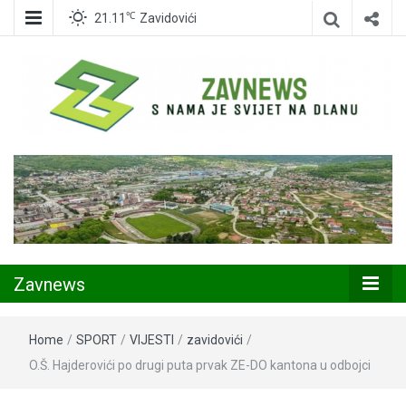
℃
21.11
Zavidovići
Zavidovići
Zavnews
Zavnews
Home
/
SPORT
/
VIJESTI
/
zavidovići
/
O.Š. Hajderovići po drugi puta prvak ZE-DO kantona u odbojci