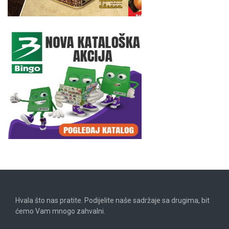
Hvala što nas pratite. Podijelite naše sadržaje sa drugima, bit
ćemo Vam mnogo zahvalni.