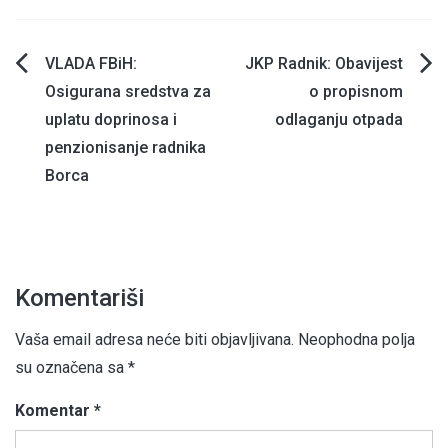
Navigacija
VLADA FBiH:
JKP Radnik: Obavijest
Osigurana sredstva za
o propisnom
članaka
uplatu doprinosa i
odlaganju otpada
penzionisanje radnika
Borca
Komentariši
Vaša email adresa neće biti objavljivana.
Neophodna polja
su označena sa
*
Komentar
*