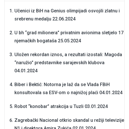
Učenici iz BiH na Genius olimpijadi osvojili zlatnu i
srebrenu medalju
22.06.2024
U bh “grad milionera” privatnim avionima sletjelo 17
njemačkih bogataša
25.05.2024
Uložen rekordan iznos, a rezultati izostali: Magoda
“naružio” predstavnike sarajevskih klubova
04.01.2024
Biber i Bektić: Notorna je laž da se Vlada FBiH
konsultovala sa ESV-om o najnižoj plaći
04.01.2024
Robot “konobar” atrakcija u Tuzli
03.01.2024
Zagrebački Nacional otkrio skandal u režiji televizije
N1 i direktora Amira Zukića
02.01.2024