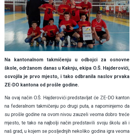
Na kantonalnom takmičenju u odbojci za osnovne
škole, održanom danas u Kaknju, ekipa O.Š. Hajderovići,
osvojila je prvo mjesto, i tako odbranila naslov prvaka
ZE-DO kantona od prošle godine.
Na ovaj način O.Š. Hajderovići predstavljat će ZE-DO kanton
na federalnom takmičenju po drugi puta, a napominjemo da
su prošle godine na ovom nivou zauzeli veoma dobro treće
mjesto, te tako na najbolji način predstavili svoju školu ali i
naš grad, u kojem se posljednjih nekoliko godina igra veoma