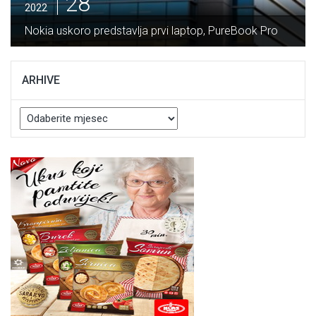
28
2022
Nokia uskoro predstavlja prvi laptop, PureBook Pro
ARHIVE
Arhive