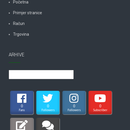
Početna
Primjer stranice
Račun
Trgovina
ARHIVE
Arhive
0
0
0
0
Fans
Followers
Followers
Subscriber