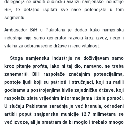
delegacija će uraditi dubinsku analizu namjenske industrije
BiH, te detaljno ispitati sve naše potencijale u tom
segmentu.
Ambasador BiH u Pakistanu je dodao kako namjenska
industrija nije samo generator razvoja kroz izvoz, nego i
vitalna za odbranu jedne države i njenu vitalnost.
– Stoga namjensku industriju ne doživljavam samo
kroz pitanje profita, iako ni taj dio, naravno, ne treba
zanemariti. BiH raspolaže značajnim potencijalima,
postoje ljudi koji su patrioti i stručnjaci, koji su radili
godinama u postrojenjima bivše zajedničke države, koji
raspolažu zlata vrijednim informacijama i žele pomoći.
U slučaju Pakistana saradnja je već krenula, određeni
artikli poput snajperske municije 12.7 milimetara se
već izvoze, ali ja smatram da bi moglo i trebalo mnogo