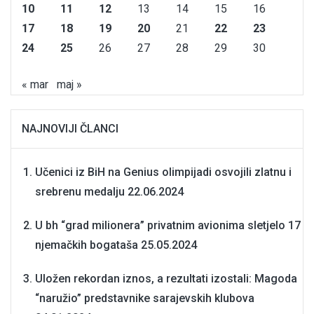
10
11
12
13
14
15
16
17
18
19
20
21
22
23
24
25
26
27
28
29
30
« mar
maj »
NAJNOVIJI ČLANCI
Učenici iz BiH na Genius olimpijadi osvojili zlatnu i
srebrenu medalju
22.06.2024
U bh “grad milionera” privatnim avionima sletjelo 17
njemačkih bogataša
25.05.2024
Uložen rekordan iznos, a rezultati izostali: Magoda
“naružio” predstavnike sarajevskih klubova