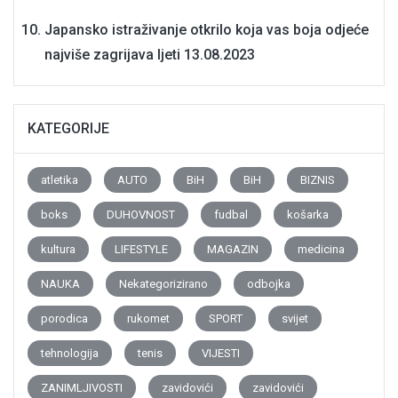
Japansko istraživanje otkrilo koja vas boja odjeće
najviše zagrijava ljeti
13.08.2023
KATEGORIJE
atletika
AUTO
BiH
BiH
BIZNIS
boks
DUHOVNOST
fudbal
košarka
kultura
LIFESTYLE
MAGAZIN
medicina
NAUKA
Nekategorizirano
odbojka
porodica
rukomet
SPORT
svijet
tehnologija
tenis
VIJESTI
ZANIMLJIVOSTI
zavidovići
zavidovići