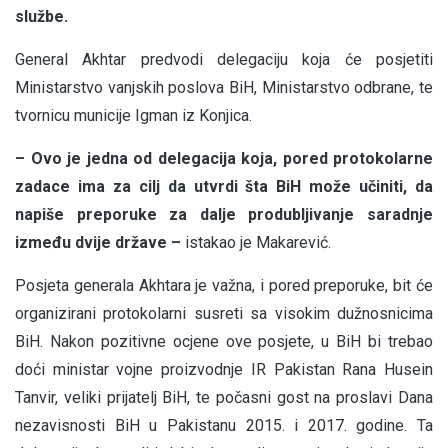
službe.
General Akhtar predvodi delegaciju koja će posjetiti
Ministarstvo vanjskih poslova BiH, Ministarstvo odbrane, te
tvornicu municije Igman iz Konjica.
– Ovo je jedna od delegacija koja, pored protokolarne
zadace ima za cilj da utvrdi šta BiH može učiniti, da
napiše preporuke za dalje produbljivanje saradnje
između dvije države –
istakao je Makarević.
Posjeta generala Akhtara je važna, i pored preporuke, bit će
organizirani protokolarni susreti sa visokim dužnosnicima
BiH. Nakon pozitivne ocjene ove posjete, u BiH bi trebao
doći ministar vojne proizvodnje IR Pakistan Rana Husein
Tanvir, veliki prijatelj BiH, te počasni gost na proslavi Dana
nezavisnosti BiH u Pakistanu 2015. i 2017. godine. Ta