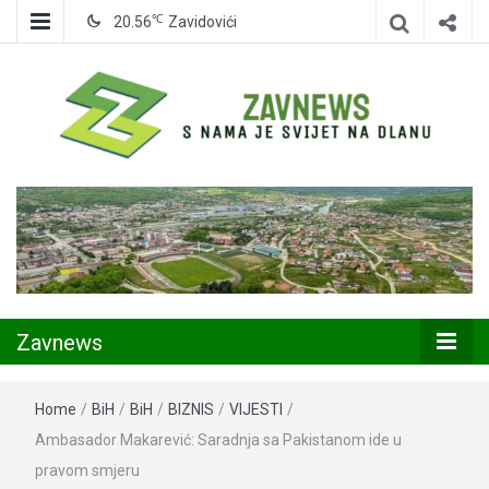
℃
20.56
Zavidovići
Zavidovići
Zavnews
Zavnews
Home
/
BiH
/
BiH
/
BIZNIS
/
VIJESTI
/
Ambasador Makarević: Saradnja sa Pakistanom ide u
pravom smjeru