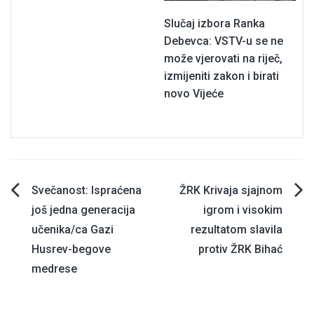
Slučaj izbora Ranka
Debevca: VSTV-u se ne
može vjerovati na riječ,
izmijeniti zakon i birati
novo Vijeće
Navigacija
Svečanost: Ispraćena
ŽRK Krivaja sjajnom
još jedna generacija
igrom i visokim
članaka
učenika/ca Gazi
rezultatom slavila
Husrev-begove
protiv ŽRK Bihać
medrese