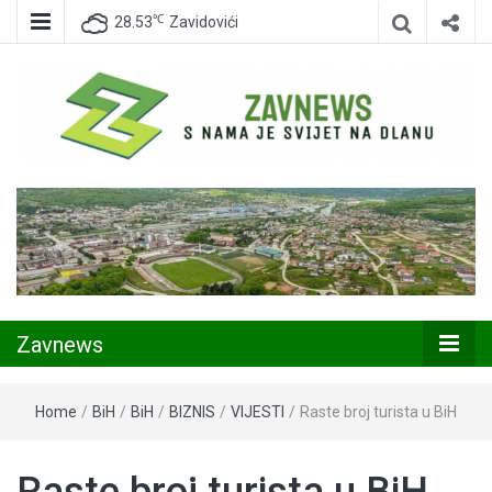
℃
28.53
Zavidovići
Zavidovići
Zavnews
Zavnews
Home
/
BiH
/
BiH
/
BIZNIS
/
VIJESTI
/
Raste broj turista u BiH