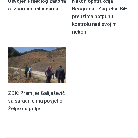
Usvojen Prijedlog zakona
Nakon opstrukcija
o izbornim jedinicama
Beograda i Zagreba: BiH
preuzima potpunu
kontrolu nad svojim
nebom
ZDK: Premijer Galijašević
sa saradnicima posjetio
Željezno polje