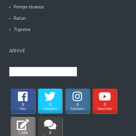
Primjer stranice
Račun
Trgovina
ARHIVE
Arhive
0
0
0
0
Fans
Followers
Followers
Subscriber
1,688
0