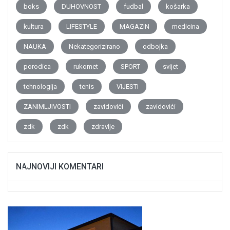
boks
DUHOVNOST
fudbal
košarka
kultura
LIFESTYLE
MAGAZIN
medicina
NAUKA
Nekategorizirano
odbojka
porodica
rukomet
SPORT
svijet
tehnologija
tenis
VIJESTI
ZANIMLJIVOSTI
zavidovići
zavidovići
zdk
zdk
zdravlje
NAJNOVIJI KOMENTARI