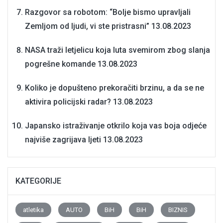
Razgovor sa robotom: “Bolje bismo upravljali
Zemljom od ljudi, vi ste pristrasni”
13.08.2023
NASA traži letjelicu koja luta svemirom zbog slanja
pogrešne komande
13.08.2023
Koliko je dopušteno prekoračiti brzinu, a da se ne
aktivira policijski radar?
13.08.2023
Japansko istraživanje otkrilo koja vas boja odjeće
najviše zagrijava ljeti
13.08.2023
KATEGORIJE
atletika
AUTO
BiH
BiH
BIZNIS