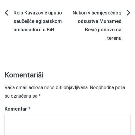
Navigacija
Reis Kavazović uputio
Nakon višemjesečnog
saučešće egipatskom
odsustva Muhamed
članaka
ambasadoru u BiH
Bešić ponovo na
terenu
Komentariši
Vaša email adresa neće biti objavljivana.
Neophodna polja
su označena sa
*
Komentar
*