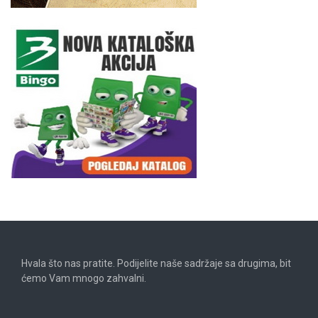
Hvala što nas pratite. Podijelite naše sadržaje sa drugima, bit
ćemo Vam mnogo zahvalni.