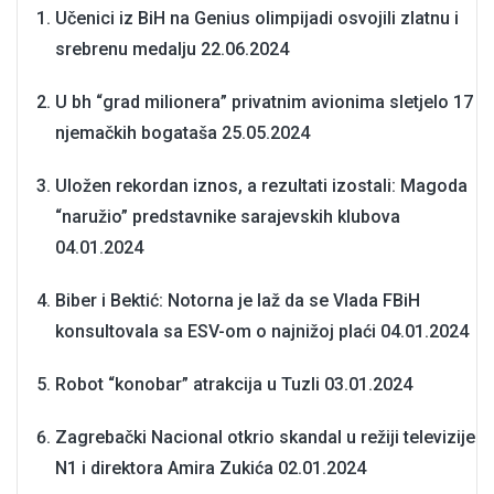
Učenici iz BiH na Genius olimpijadi osvojili zlatnu i
srebrenu medalju
22.06.2024
U bh “grad milionera” privatnim avionima sletjelo 17
njemačkih bogataša
25.05.2024
Uložen rekordan iznos, a rezultati izostali: Magoda
“naružio” predstavnike sarajevskih klubova
04.01.2024
Biber i Bektić: Notorna je laž da se Vlada FBiH
konsultovala sa ESV-om o najnižoj plaći
04.01.2024
Robot “konobar” atrakcija u Tuzli
03.01.2024
Zagrebački Nacional otkrio skandal u režiji televizije
N1 i direktora Amira Zukića
02.01.2024