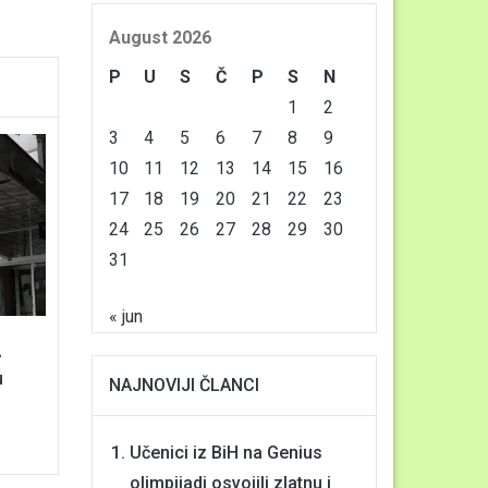
August 2026
P
U
S
Č
P
S
N
1
2
3
4
5
6
7
8
9
10
11
12
13
14
15
16
17
18
19
20
21
22
23
24
25
26
27
28
29
30
31
« jun
A
u
NAJNOVIJI ČLANCI
Učenici iz BiH na Genius
olimpijadi osvojili zlatnu i