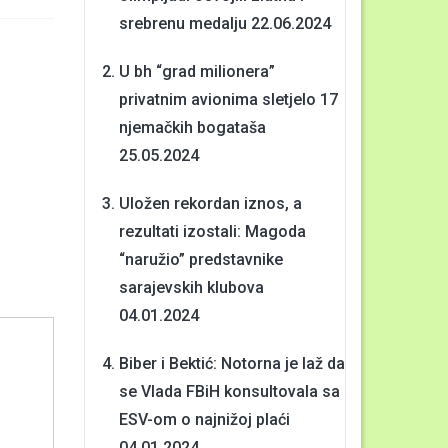
srebrenu medalju
22.06.2024
U bh “grad milionera”
privatnim avionima sletjelo 17
njemačkih bogataša
25.05.2024
Uložen rekordan iznos, a
rezultati izostali: Magoda
“naružio” predstavnike
sarajevskih klubova
04.01.2024
Biber i Bektić: Notorna je laž da
se Vlada FBiH konsultovala sa
ESV-om o najnižoj plaći
04.01.2024