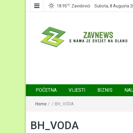
℃
18.95
Zavidovići
Subota, 8 Augusta 
Zavnews
Zavidovići
POČETNA
VIJESTI
BIZNIS
NA
Home
/
/
BH_VODA
BH_VODA