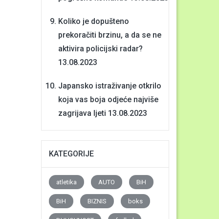
Koliko je dopušteno
prekoračiti brzinu, a da se ne
aktivira policijski radar?
13.08.2023
Japansko istraživanje otkrilo
koja vas boja odjeće najviše
zagrijava ljeti
13.08.2023
KATEGORIJE
atletika
AUTO
BiH
BiH
BIZNIS
boks