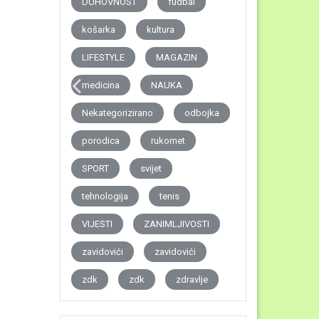
DUHOVNOST
fudbal
košarka
kultura
LIFESTYLE
MAGAZIN
medicina
NAUKA
Nekategorizirano
odbojka
porodica
rukomet
SPORT
svijet
tehnologija
tenis
VIJESTI
ZANIMLJIVOSTI
zavidovići
zavidovići
zdk
zdk
zdravlje