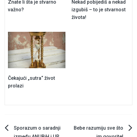
Znate li šta je stvarno
Nekad pobijediš a nekad
važno?
izgubiš – to je stvarnost
života!
Čekajući „sutra“ život
prolazi
Navigacija
Sporazum o saradnji
Bebe razumiju sve što
između ANUBiH i UP
im govorite!