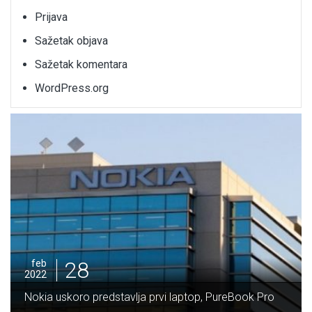
Prijava
Sažetak objava
Sažetak komentara
WordPress.org
feb
2022
28
feb
022
Potpi
okia uskoro predstavlja prvi laptop, PureBook Pro
Vrand