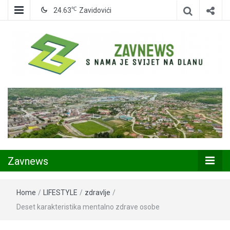
℃
24.63
Zavidovići
Zavidovići
Zavnews
Zavnews
Home
/
LIFESTYLE
/
zdravlje
/
Deset karakteristika mentalno zdrave osobe