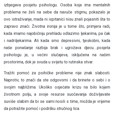
izbjegava posjetu psihologu. Osoba koja ima mentalnih
problema ne želi na sebe da navuče stigmu, pokazalo je
ovo istraživanje, mada ni ispitanici nisu znali pojasniti šta to
zapravo znači. Životna ironija je u tome što, primjera radi,
kada imamo najobičniju prehladu odlazimo ljekarima, pa čak
i nadriljekarima. Ali kada smo depresivni, tjeskobni, kada
naše ponašanje razbija brak i ugrožava djecu….posjeta
psihologu je, u većini slučajeva, isključena na našim
prostorima, dok je svuda u svijetu to rutinska stvar.
Tražiti pomoć za psihičke probleme nije znak slabosti.
Naprotiv, to znači da ste odgovorni i da brinete o sebi i o
svojim najbližima. Ukoliko osjećate krizu na bilo kojem
životnom polju, a svoje resurse suočavanja doživljavate
suviše slabim da bi se sami nosili s time, možda je vrijeme
da potražite pomoć i podršku stručnog lica.