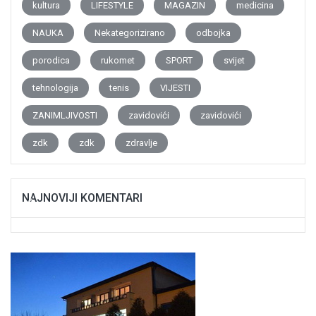
kultura
LIFESTYLE
MAGAZIN
medicina
NAUKA
Nekategorizirano
odbojka
porodica
rukomet
SPORT
svijet
tehnologija
tenis
VIJESTI
ZANIMLJIVOSTI
zavidovići
zavidovići
zdk
zdk
zdravlje
NAJNOVIJI KOMENTARI