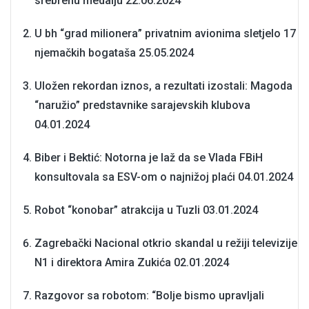
srebrenu medalju
22.06.2024
U bh “grad milionera” privatnim avionima sletjelo 17
njemačkih bogataša
25.05.2024
Uložen rekordan iznos, a rezultati izostali: Magoda
“naružio” predstavnike sarajevskih klubova
04.01.2024
Biber i Bektić: Notorna je laž da se Vlada FBiH
konsultovala sa ESV-om o najnižoj plaći
04.01.2024
Robot “konobar” atrakcija u Tuzli
03.01.2024
Zagrebački Nacional otkrio skandal u režiji televizije
N1 i direktora Amira Zukića
02.01.2024
Razgovor sa robotom: “Bolje bismo upravljali