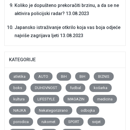
Koliko je dopušteno prekoračiti brzinu, a da se ne
aktivira policijski radar?
13.08.2023
Japansko istraživanje otkrilo koja vas boja odjeće
najviše zagrijava ljeti
13.08.2023
KATEGORIJE
atletika
AUTO
BiH
BiH
BIZNIS
boks
DUHOVNOST
fudbal
košarka
kultura
LIFESTYLE
MAGAZIN
medicina
NAUKA
Nekategorizirano
odbojka
porodica
rukomet
SPORT
svijet