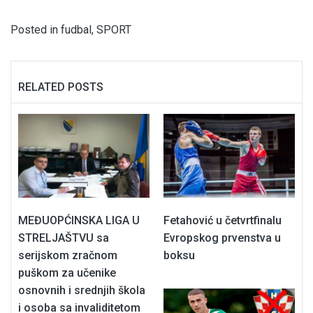
Posted in
fudbal
,
SPORT
RELATED POSTS
MEĐUOPĆINSKA LIGA U
Fetahović u četvrtfinalu
STRELJAŠTVU sa
Evropskog prvenstva u
serijskom zračnom
boksu
puškom za učenike
osnovnih i srednjih škola
i osoba sa invaliditetom