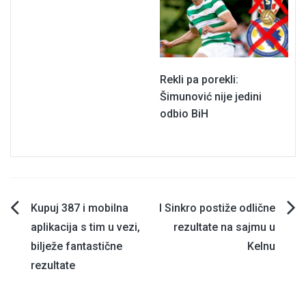
Rekli pa porekli:
Šimunović nije jedini
odbio BiH
Navigacija
Kupuj 387 i mobilna
I Sinkro postiže odlične
aplikacija s tim u vezi,
rezultate na sajmu u
članaka
bilježe fantastične
Kelnu
rezultate