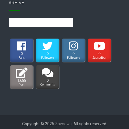
ARHIVE
Arhive
0
0
0
0
Fans
Followers
Followers
Subscriber
1,688
0
Post
Comments
Copyright © 2026
Zavnews
. All rights reserved.