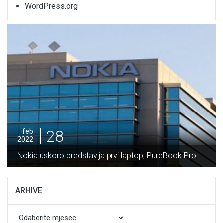
WordPress.org
28
feb
2022
Nokia uskoro predstavlja prvi laptop, PureBook Pro
ARHIVE
Arhive