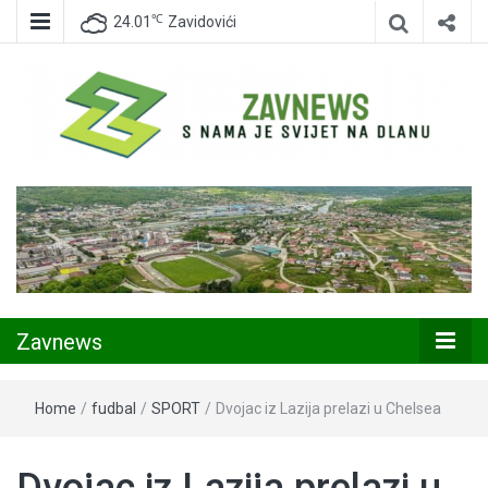
℃
24.01
Zavidovići
Zavidovići
Zavnews
Zavnews
Home
/
fudbal
/
SPORT
/
Dvojac iz Lazija prelazi u Chelsea