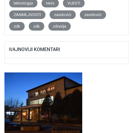
tehnologija
tenis
VIJESTI
ZANIMLJIVOSTI
zavidovići
zavidovići
zdk
zdk
zdravlje
NAJNOVIJI KOMENTARI