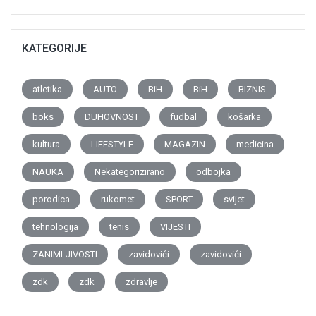
KATEGORIJE
atletika
AUTO
BiH
BiH
BIZNIS
boks
DUHOVNOST
fudbal
košarka
kultura
LIFESTYLE
MAGAZIN
medicina
NAUKA
Nekategorizirano
odbojka
porodica
rukomet
SPORT
svijet
tehnologija
tenis
VIJESTI
ZANIMLJIVOSTI
zavidovići
zavidovići
zdk
zdk
zdravlje