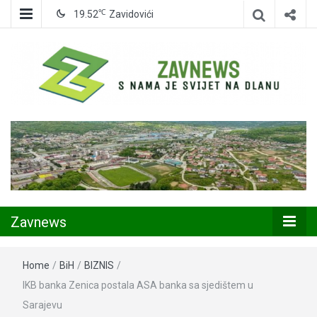
℃
19.52
Zavidovići
Zavidovići
Zavnews
Zavnews
Home
/
BiH
/
BIZNIS
/
IKB banka Zenica postala ASA banka sa sjedištem u
Sarajevu