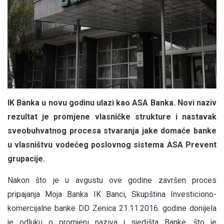
IK Banka u novu godinu ulazi kao ASA Banka. Novi naziv
rezultat je promjene vlasničke strukture i nastavak
sveobuhvatnog procesa stvaranja jake domaće banke
u vlasništvu vodećeg poslovnog sistema ASA Prevent
grupacije.
Nakon što je u avgustu ove godine završen proces
pripajanja Moja Banka IK Banci, Skupština Investiciono-
komercijalne banke DD Zenica 21.11.2016. godine donijela
je odluku o promjeni naziva i sjedišta Banke, što je