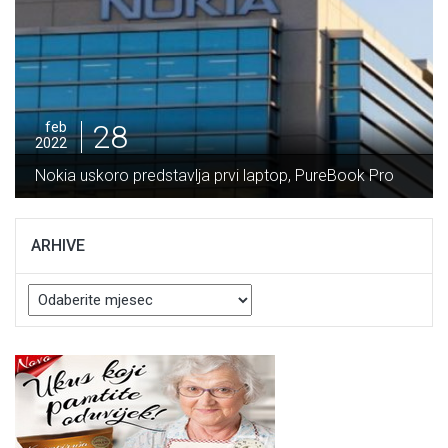
28
feb
2022
Nokia uskoro predstavlja prvi laptop, PureBook Pro
ARHIVE
Arhive