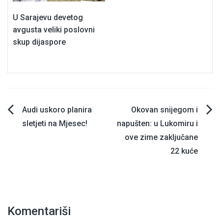
U Sarajevu devetog
avgusta veliki poslovni
skup dijaspore
Navigacija
Audi uskoro planira
Okovan snijegom i
sletjeti na Mjesec!
napušten: u Lukomiru i
članaka
ove zime zaključane
22 kuće
Komentariši