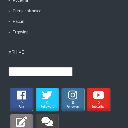
Početna
Primjer stranice
Račun
Trgovina
ARHIVE
Arhive
0
0
0
0
Fans
Followers
Followers
Subscriber