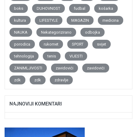
boks
DUHOVNOST
fudbal
košarka
kultura
LIFESTYLE
MAGAZIN
medicina
NAUKA
Nekategorizirano
odbojka
porodica
rukomet
SPORT
svijet
tehnologija
tenis
VIJESTI
ZANIMLJIVOSTI
zavidovići
zavidovići
zdk
zdk
zdravlje
NAJNOVIJI KOMENTARI