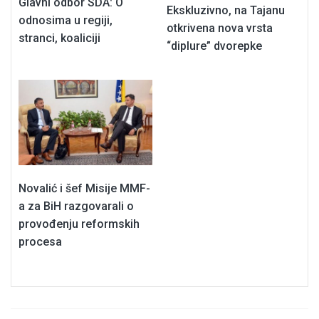
Glavni odbor SDA: O
Ekskluzivno, na Tajanu
odnosima u regiji,
otkrivena nova vrsta
stranci, koaliciji
“diplure” dvorepke
Novalić i šef Misije MMF-
a za BiH razgovarali o
provođenju reformskih
procesa