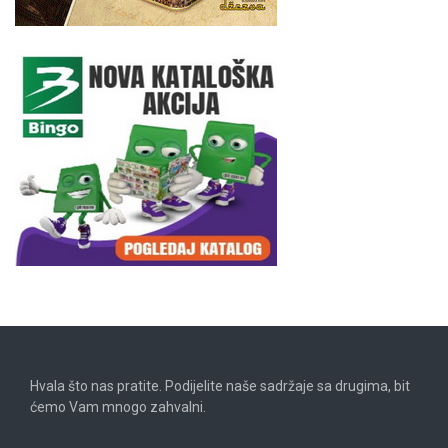
Hvala što nas pratite. Podijelite naše sadržaje sa drugima, bit
ćemo Vam mnogo zahvalni.