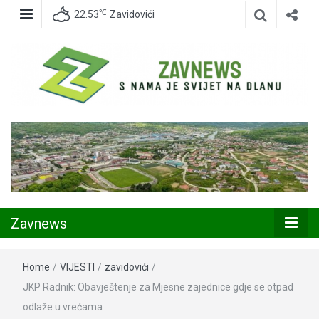
℃
22.53
Zavidovići
Zavidovići
Zavnews
Zavnews
Home
/
VIJESTI
/
zavidovići
/
JKP Radnik: Obavještenje za Mjesne zajednice gdje se otpad
odlaže u vrećama