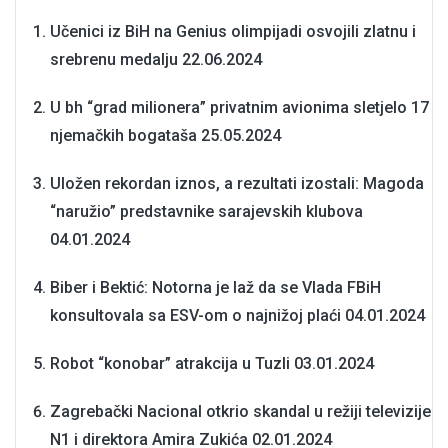
Učenici iz BiH na Genius olimpijadi osvojili zlatnu i
srebrenu medalju
22.06.2024
U bh “grad milionera” privatnim avionima sletjelo 17
njemačkih bogataša
25.05.2024
Uložen rekordan iznos, a rezultati izostali: Magoda
“naružio” predstavnike sarajevskih klubova
04.01.2024
Biber i Bektić: Notorna je laž da se Vlada FBiH
konsultovala sa ESV-om o najnižoj plaći
04.01.2024
Robot “konobar” atrakcija u Tuzli
03.01.2024
Zagrebački Nacional otkrio skandal u režiji televizije
N1 i direktora Amira Zukića
02.01.2024