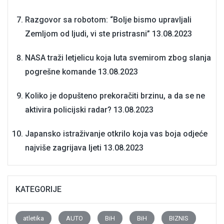
Razgovor sa robotom: “Bolje bismo upravljali
Zemljom od ljudi, vi ste pristrasni”
13.08.2023
NASA traži letjelicu koja luta svemirom zbog slanja
pogrešne komande
13.08.2023
Koliko je dopušteno prekoračiti brzinu, a da se ne
aktivira policijski radar?
13.08.2023
Japansko istraživanje otkrilo koja vas boja odjeće
najviše zagrijava ljeti
13.08.2023
KATEGORIJE
atletika
AUTO
BiH
BiH
BIZNIS