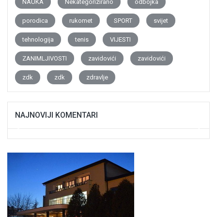
NAUKA
Nekategorizirano
odbojka
porodica
rukomet
SPORT
svijet
tehnologija
tenis
VIJESTI
ZANIMLJIVOSTI
zavidovići
zavidovići
zdk
zdk
zdravlje
NAJNOVIJI KOMENTARI