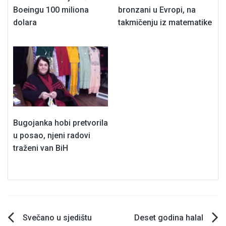
Boeingu 100 miliona
bronzani u Evropi, na
dolara
takmičenju iz matematike
Bugojanka hobi pretvorila
u posao, njeni radovi
traženi van BiH
Navigacija
Svečano u sjedištu
Deset godina halal