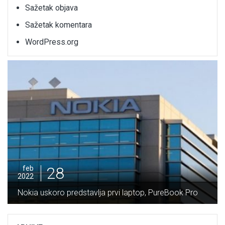
Sažetak objava
Sažetak komentara
WordPress.org
28
feb
2022
Nokia uskoro predstavlja prvi laptop, PureBook Pro