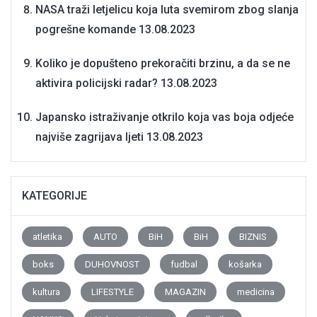
NASA traži letjelicu koja luta svemirom zbog slanja
pogrešne komande
13.08.2023
Koliko je dopušteno prekoračiti brzinu, a da se ne
aktivira policijski radar?
13.08.2023
Japansko istraživanje otkrilo koja vas boja odjeće
najviše zagrijava ljeti
13.08.2023
KATEGORIJE
atletika
AUTO
BiH
BiH
BIZNIS
boks
DUHOVNOST
fudbal
košarka
kultura
LIFESTYLE
MAGAZIN
medicina