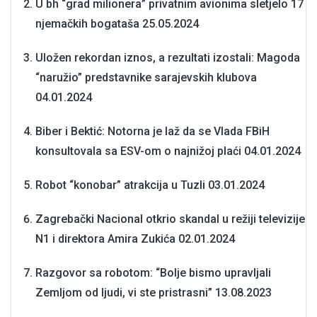
U bh “grad milionera” privatnim avionima sletjelo 17
njemačkih bogataša
25.05.2024
Uložen rekordan iznos, a rezultati izostali: Magoda
“naružio” predstavnike sarajevskih klubova
04.01.2024
Biber i Bektić: Notorna je laž da se Vlada FBiH
konsultovala sa ESV-om o najnižoj plaći
04.01.2024
Robot “konobar” atrakcija u Tuzli
03.01.2024
Zagrebački Nacional otkrio skandal u režiji televizije
N1 i direktora Amira Zukića
02.01.2024
Razgovor sa robotom: “Bolje bismo upravljali
Zemljom od ljudi, vi ste pristrasni”
13.08.2023