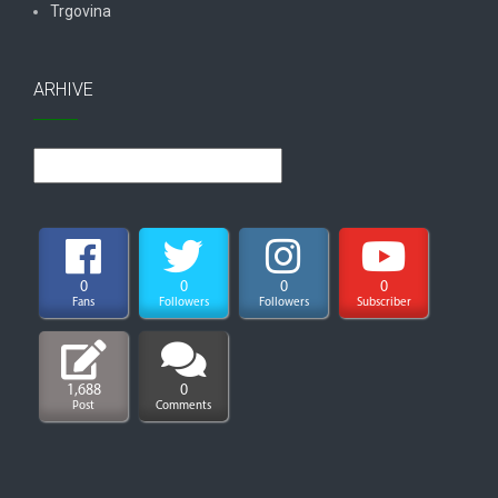
Trgovina
ARHIVE
Arhive
0
0
0
0
Fans
Followers
Followers
Subscriber
1,688
0
Post
Comments