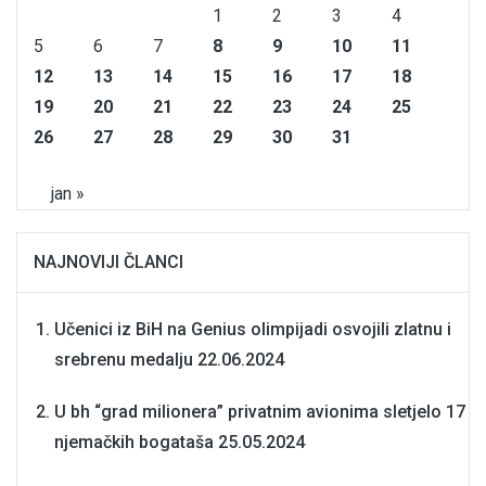
1
2
3
4
5
6
7
8
9
10
11
12
13
14
15
16
17
18
19
20
21
22
23
24
25
26
27
28
29
30
31
jan »
NAJNOVIJI ČLANCI
Učenici iz BiH na Genius olimpijadi osvojili zlatnu i
srebrenu medalju
22.06.2024
U bh “grad milionera” privatnim avionima sletjelo 17
njemačkih bogataša
25.05.2024