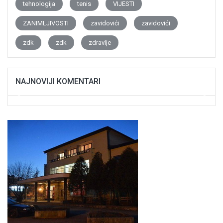
tehnologija
tenis
VIJESTI
ZANIMLJIVOSTI
zavidovići
zavidovići
zdk
zdk
zdravlje
NAJNOVIJI KOMENTARI