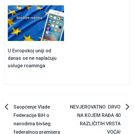
U Evropskoj uniji od
danas se ne naplaćuju
usluge roaminga
Navigacija
Saopćenje Vlade
NEVJEROVATNO: DRVO
Federacije BiH o
NA KOJEM RAĐA 40
članaka
navodima bivšeg
RAZLIČITIH VRSTA
federalnog premijera
VOĆA!