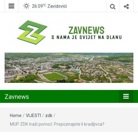
℃
26.09
Zavidovići
Zavidovići
Zavnews
Zavnews
Home
/
VIJESTI
/
zdk
/
MUP ZDK traži pomoć: Prepoznajete li kradljivca?