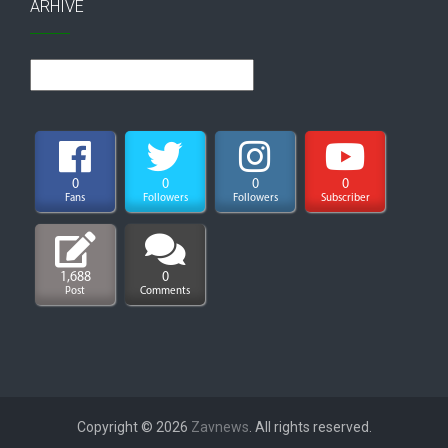
ARHIVE
Arhive
0
0
0
0
Fans
Followers
Followers
Subscriber
1,688
0
Post
Comments
Copyright © 2026
Zavnews
. All rights reserved.