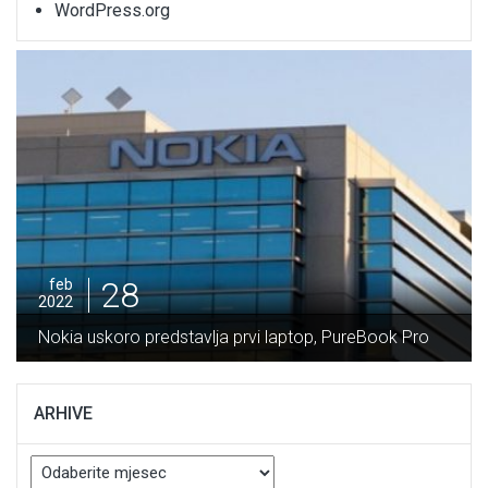
WordPress.org
28
feb
2022
Potpisan Ugovor za izgradn
ja prvi laptop, PureBook Pro
Vranduk vrijedan 64 milion
ARHIVE
Arhive