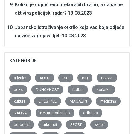
Koliko je dopušteno prekoračiti brzinu, a da se ne
aktivira policijski radar?
13.08.2023
Japansko istraživanje otkrilo koja vas boja odjeće
najviše zagrijava ljeti
13.08.2023
KATEGORIJE
atletika
AUTO
BiH
BiH
BIZNIS
boks
DUHOVNOST
fudbal
košarka
kultura
LIFESTYLE
MAGAZIN
medicina
NAUKA
Nekategorizirano
odbojka
porodica
rukomet
SPORT
svijet