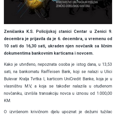
Zeničanka K.S. Policijskoj stanici Centar u Zenici 9.
decembra je prijavila da je 6. decembra, u vremenu od
10 sati do 16,30 sati, ukraden njen novčanik sa ličnim
dokumentima bankovnim karticama i novcem.
Kako je utvrđeno, nepoznata osoba je istog dana, u 13,53
sati, na bankomatu Raiffeisen Bank, koji se nalazi u Ulici
Bulevar Kralja Tvrtka I, karticom UniCredit Banke, koja je u
vlasništvu M.V, a koja se također nalazila u otuđenom
novčaniku, izvršila transakciju novca u iznosu od 1.000,00
KM.
O izvršenom krivičnom djelu upoznat je dežurni tužilac