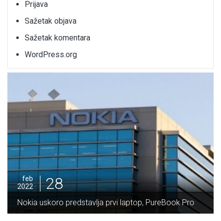
Prijava
Sažetak objava
Sažetak komentara
WordPress.org
28
feb
2022
Nokia uskoro predstavlja prvi laptop, PureBook Pro