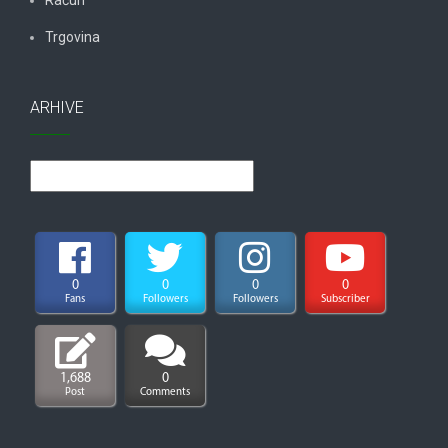
Račun
Trgovina
ARHIVE
Arhive
0
0
0
0
Fans
Followers
Followers
Subscriber
1,688
0
Post
Comments