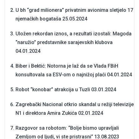
U bh “grad milionera” privatnim avionima sletjelo 17
njemačkih bogataša
25.05.2024
Uložen rekordan iznos, a rezultati izostali: Magoda
“naružio” predstavnike sarajevskih klubova
04.01.2024
Biber i Bektić: Notorna je laž da se Vlada FBiH
konsultovala sa ESV-om o najnižoj plaći
04.01.2024
Robot “konobar” atrakcija u Tuzli
03.01.2024
Zagrebački Nacional otkrio skandal u režiji televizije
N1 i direktora Amira Zukića
02.01.2024
Razgovor sa robotom: “Bolje bismo upravljali
Zemljom od ljudi, vi ste pristrasni”
13.08.2023