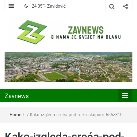
℃
24.35
Zavidovići
Zavidovići
Zavnews
Zavnews
Home
/
/
Kako-izgleda-sreća-pod-mikroskopom-655×310