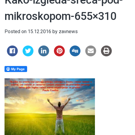
Kako-izgleda-sreća-pod-
mikroskopom-655×310
Posted on
15.12.2016
by
zavnews