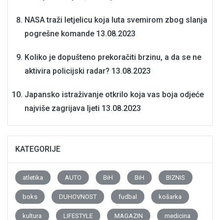
NASA traži letjelicu koja luta svemirom zbog slanja
pogrešne komande
13.08.2023
Koliko je dopušteno prekoračiti brzinu, a da se ne
aktivira policijski radar?
13.08.2023
Japansko istraživanje otkrilo koja vas boja odjeće
najviše zagrijava ljeti
13.08.2023
KATEGORIJE
atletika
AUTO
BiH
BiH
BIZNIS
boks
DUHOVNOST
fudbal
košarka
kultura
LIFESTYLE
MAGAZIN
medicina